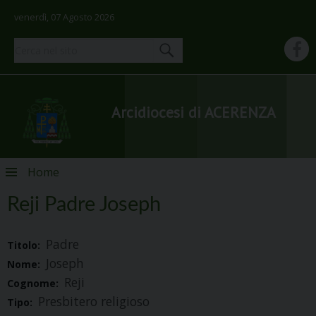
venerdì, 07 Agosto 2026
Arcidiocesi di ACERENZA
Skip
Home
to
content
Reji Padre Joseph
Padre
Titolo:
Joseph
Nome:
Reji
Cognome:
Presbitero religioso
Tipo: