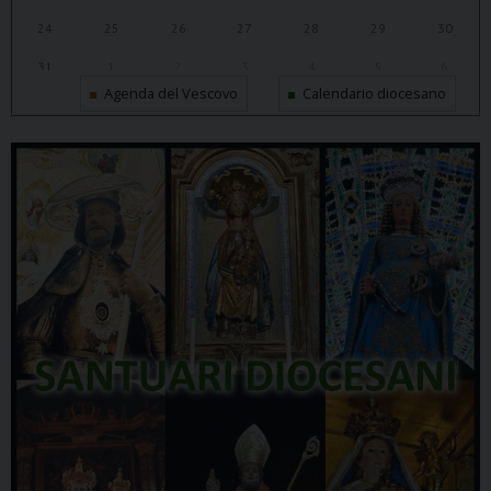
24
25
26
27
28
29
30
31
1
2
3
4
5
6
Agenda del Vescovo
Calendario diocesano