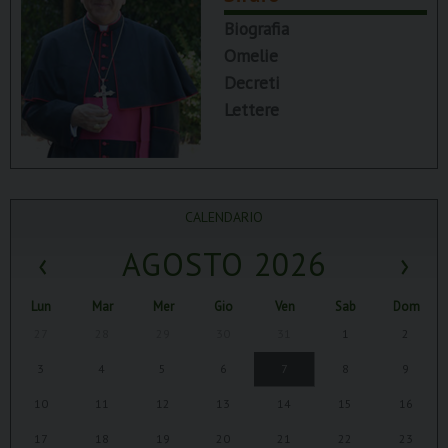
Biografia
Omelie
Decreti
Lettere
CALENDARIO
‹
AGOSTO 2026
›
Lun
Mar
Mer
Gio
Ven
Sab
Dom
27
28
29
30
31
1
2
3
4
5
6
7
8
9
10
11
12
13
14
15
16
17
18
19
20
21
22
23