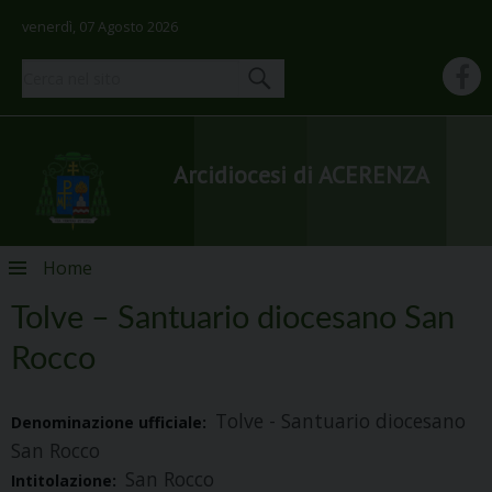
venerdì, 07 Agosto 2026
Arcidiocesi di ACERENZA
Skip
Home
to
content
Tolve – Santuario diocesano San
Rocco
Tolve - Santuario diocesano
Denominazione ufficiale:
San Rocco
San Rocco
Intitolazione: