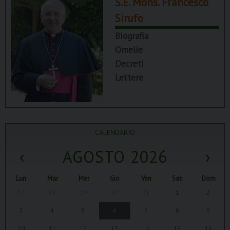
S.E. Mons. Francesco
Sirufo
Biografia
Omelie
Decreti
Lettere
CALENDARIO
‹
AGOSTO 2026
›
Lun
Mar
Mer
Gio
Ven
Sab
Dom
27
28
29
30
31
1
2
3
4
5
6
7
8
9
10
11
12
13
14
15
16