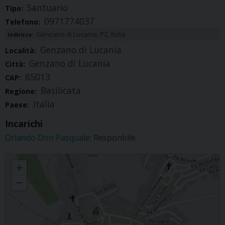
Santuario
Tipo:
0971774037
Telefono:
Genzano di Lucania, PZ, Italia
Indirizzo:
Genzano di Lucania
Località:
Genzano di Lucania
Città:
85013
CAP:
Basilicata
Regione:
Italia
Paese:
Incarichi
Orlando Don Pasquale
: Responbile
Genzano di Lucania - Santuario Maria SS delle Grazie
+
−