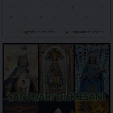
17
18
19
20
21
22
23
24
25
26
27
28
29
30
31
1
2
3
4
5
6
Agenda del Vescovo
Calendario diocesano