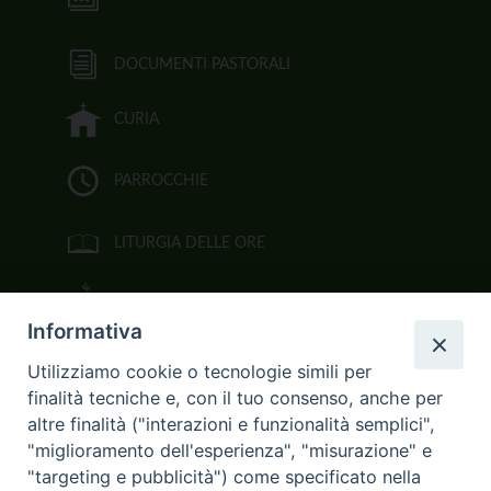
i
g
a
DOCUMENTI PASTORALI
t
i
CURIA
o
n
PARROCCHIE
LITURGIA DELLE ORE
BIBBIA CEI ON LINE
Informativa
VIDEOGALLERY
Utilizziamo cookie o tecnologie simili per
finalità tecniche e, con il tuo consenso, anche per
FOTOGALLERY
altre finalità ("interazioni e funzionalità semplici",
"miglioramento dell'esperienza", "misurazione" e
CURIA ARCIVESCOVILE
"targeting e pubblicità") come specificato nella