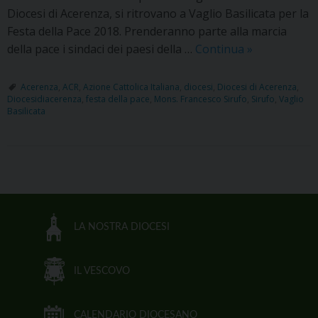
Diocesi di Acerenza, si ritrovano a Vaglio Basilicata per la
Festa della Pace 2018. Prenderanno parte alla marcia
ACR:
della pace i sindaci dei paesi della …
Continua
»
Scatti
di
Acerenza
,
ACR
,
Azione Cattolica Italiana
,
diocesi
,
Diocesi di Acerenza
,
Diocesidiacerenza
,
festa della pace
,
Mons. Francesco Sirufo
,
Sirufo
,
Vaglio
pace
Basilicata
P
o
s
LA NOSTRA DIOCESI
t
N
IL VESCOVO
a
v
CALENDARIO DIOCESANO