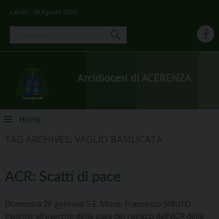
sabato, 08 Agosto 2026
Arcidiocesi di ACERENZA
Skip
Home
to
TAG ARCHIVES:
VAGLIO BASILICATA
content
ACR: Scatti di pace
Domenica 28 gennaio S.E. Mons. Francesco SIRUFO
insieme all’esercito della pace dei ragazzi dell’ACR della