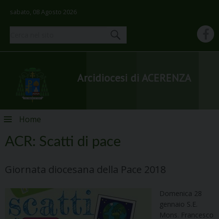
sabato, 08 Agosto 2026
Arcidiocesi di ACERENZA
Skip
Home
to
content
ACR: Scatti di pace
Giornata diocesana della Pace 2018
Domenica 28
gennaio S.E.
Mons. Francesco