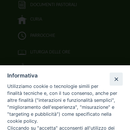
DOCUMENTI PASTORALI
CURIA
PARROCCHIE
LITURGIA DELLE ORE
BIBBIA CEI ON LINE
Informativa
VIDEOGALLERY
Utilizziamo cookie o tecnologie simili per
finalità tecniche e, con il tuo consenso, anche per
FOTOGALLERY
altre finalità ("interazioni e funzionalità semplici",
"miglioramento dell'esperienza", "misurazione" e
CURIA ARCIVESCOVILE
"targeting e pubblicità") come specificato nella
cookie policy.
Largo Consigliere Gala n.14
Cliccando su "accetta" acconsenti all'utilizzo dei
85011 Acerenza (PZ)