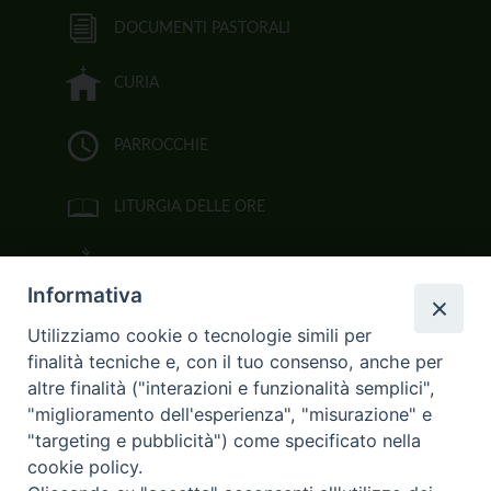
DOCUMENTI PASTORALI
CURIA
PARROCCHIE
LITURGIA DELLE ORE
BIBBIA CEI ON LINE
Informativa
VIDEOGALLERY
Utilizziamo cookie o tecnologie simili per
finalità tecniche e, con il tuo consenso, anche per
FOTOGALLERY
altre finalità ("interazioni e funzionalità semplici",
"miglioramento dell'esperienza", "misurazione" e
CURIA ARCIVESCOVILE
"targeting e pubblicità") come specificato nella
cookie policy.
Largo Consigliere Gala n.14