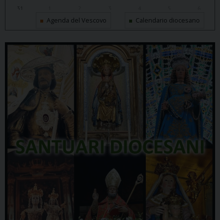
31
1
2
3
4
5
6
Agenda del Vescovo
Calendario diocesano