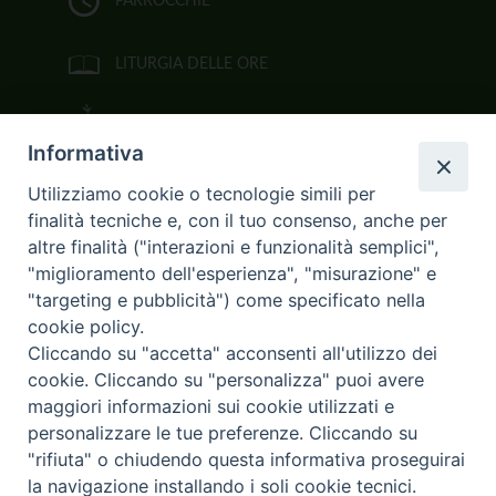
PARROCCHIE
LITURGIA DELLE ORE
BIBBIA CEI ON LINE
Informativa
VIDEOGALLERY
Utilizziamo cookie o tecnologie simili per
finalità tecniche e, con il tuo consenso, anche per
FOTOGALLERY
altre finalità ("interazioni e funzionalità semplici",
"miglioramento dell'esperienza", "misurazione" e
CURIA ARCIVESCOVILE
"targeting e pubblicità") come specificato nella
cookie policy.
Largo Consigliere Gala n.14
Cliccando su "accetta" acconsenti all'utilizzo dei
85011 Acerenza (PZ)
cookie. Cliccando su "personalizza" puoi avere
Tel. 0971 749221. Fax 0971 741921
curia.acerenza@tiscali.it
maggiori informazioni sui cookie utilizzati e
personalizzare le tue preferenze. Cliccando su
"rifiuta" o chiudendo questa informativa proseguirai
la navigazione installando i soli cookie tecnici.