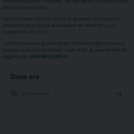
riconoscenza verso i sacerdoti, che ogni giorno si prendono cura
delle nostre comunità.
Tutte le offerte effettuate fino al 31 dicembre 2025 saranno
deducibili nella prossima dichiarazione dei redditi (fino a un
massimo di 1032,91 €).
L’Ufficio diocesano guidato da don Giordano Stigliani ci invita a
scoprire come fare per donare, scopri di più gli opuscoli dedicati,
leggendo qui
UNITINELDONO.IT