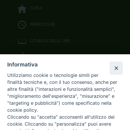
CURIA
PARROCCHIE
LITURGIA DELLE ORE
BIBBIA CEI ON LINE
Informativa
VIDEOGALLERY
Utilizziamo cookie o tecnologie simili per
finalità tecniche e, con il tuo consenso, anche per
FOTOGALLERY
altre finalità ("interazioni e funzionalità semplici",
"miglioramento dell'esperienza", "misurazione" e
CURIA ARCIVESCOVILE
"targeting e pubblicità") come specificato nella
cookie policy.
Largo Consigliere Gala n.14
Cliccando su "accetta" acconsenti all'utilizzo dei
85011 Acerenza (PZ)
cookie. Cliccando su "personalizza" puoi avere
Tel. 0971 749221. Fax 0971 741921