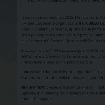
letta dal cardinale José Tolentino de Mendonç
In occasione del Giubileo 2025, l’Arcidiocesi di 
il Museo Diocesano organizzano il
GIUBILEO DE
luogo Giubilare Diocesano, aprirà le sue porte a
unico per esporre e condividere il proprio talen
deve sempre più favorire l’incontro dell’uomo con
Gli artisti, custodi della bellezza, grazie al loro 
dell’uomo e attraverso l’arte, essere annunciato
direttore del Museo don Gaetano Corbo)
I partecipanti dopo il pellegrinaggio Giubilare a
Mariano, sosteranno nella famosa cripta del Du
Alle ore 18:00
presiederà la Santa Messa il nost
Capitolo, in occasione dell’anniversario della ded
anno il 13 maggio.