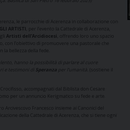
a. Basilica di San Pietro 16 febbraio 2025)
Acerenza, le parrocchie di Acerenza in collaborazione con
GLI ARTISTI
, per l’evento la Cattedrale di Acerenza,
gli
Artisti dell’Arcidiocesi
, offrendo loro uno spazio
to, con l’obiettivo di promuovere una pastorale che
 la bellezza della fede.
talento, hanno la possibilità di parlare al cuore
ri e testimoni di
Speranza
per l’umanità.
(sostiene il
l Crocifisso, accompagnati dal Biblista don Cesare
omo per un annuncio Kerigmatico su fede e arte.
ro Arcivescovo Francesco insieme ai Canonici del
icazione della Cattedrale di Acerenza, che si tiene ogni