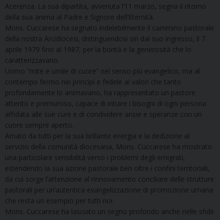
Acerenza. La sua dipartita, avvenuta l’11 marzo, segna il ritorno
della sua anima al Padre e Signore dell’Eternità.
Mons. Cuccarese ha segnato indelebilmente il cammino pastorale
della nostra Arcidiocesi, distinguendosi sin dal suo ingresso, il 7
aprile 1979 fino al 1987, per la bontà e la generosità che lo
caratterizzavano.
Uomo “mite e umile di cuore” nel senso più evangelico, ma al
contempo fermo nei principi e fedele ai valori che tanto
profondamente lo animavano, ha rappresentato un pastore
attento e premuroso, capace di intuire i bisogni di ogni persona
affidata alle sue cure e di condividere ansie e speranze con un
cuore sempre aperto.
Amato da tutti per la sua brillante energia e la dedizione al
servizio della comunità diocesana, Mons. Cuccarese ha mostrato
una particolare sensibilità verso i problemi degli emigrati,
estendendo la sua azione pastorale ben oltre i confini territoriali,
da cui sorge l’attenzione al rinnovamento conciliare delle strutture
pastorali per un’autentica evangelizzazione di promozione umana
che resta un esempio per tutti noi.
Mons. Cuccarese ha lasciato un segno profondo anche nelle sfide