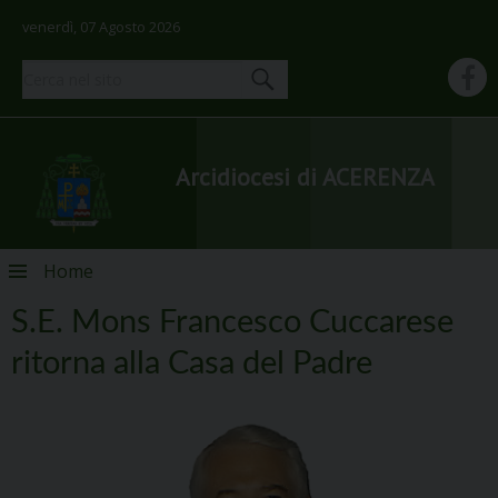
venerdì, 07 Agosto 2026
Arcidiocesi di ACERENZA
Skip
Home
to
content
S.E. Mons Francesco Cuccarese
ritorna alla Casa del Padre