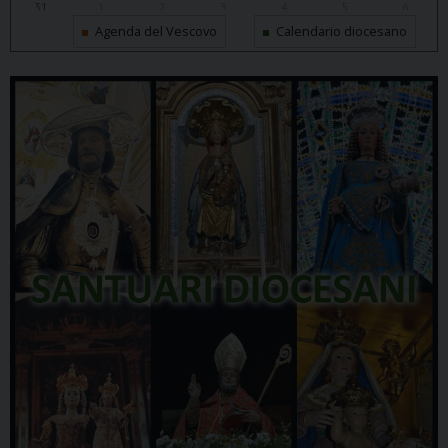
31
1
2
3
4
5
6
Agenda del Vescovo
Calendario diocesano