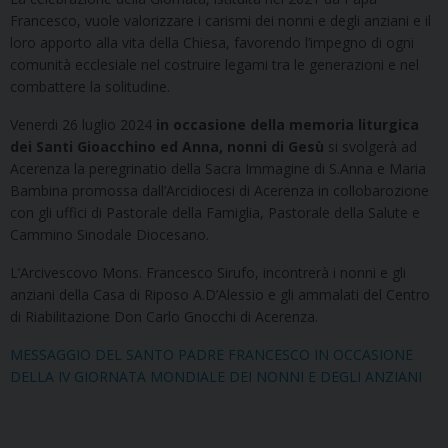
Francesco, vuole valorizzare i carismi dei nonni e degli anziani e il
loro apporto alla vita della Chiesa, favorendo l’impegno di ogni
comunità ecclesiale nel costruire legami tra le generazioni e nel
combattere la solitudine.
Venerdi 26 luglio 2024
in occasione della memoria liturgica
dei Santi Gioacchino ed Anna, nonni di Gesù
si svolgerà ad
Acerenza la peregrinatio della Sacra Immagine di S.Anna e Maria
Bambina promossa dall’Arcidiocesi di Acerenza in collobarozione
con gli uffici di Pastorale della Famiglia, Pastorale della Salute e
Cammino Sinodale Diocesano.
L’Arcivescovo Mons. Francesco Sirufo, incontrerà i nonni e gli
anziani della Casa di Riposo A.D’Alessio e gli ammalati del Centro
di Riabilitazione Don Carlo Gnocchi di Acerenza.
MESSAGGIO DEL SANTO PADRE FRANCESCO IN OCCASIONE
DELLA IV GIORNATA MONDIALE DEI NONNI E DEGLI ANZIANI