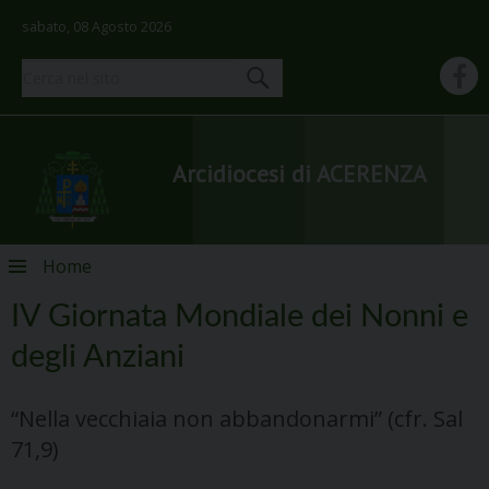
sabato, 08 Agosto 2026
Arcidiocesi di ACERENZA
Skip
Home
to
content
IV Giornata Mondiale dei Nonni e
degli Anziani
“Nella vecchiaia non abbandonarmi” (cfr. Sal
71,9)