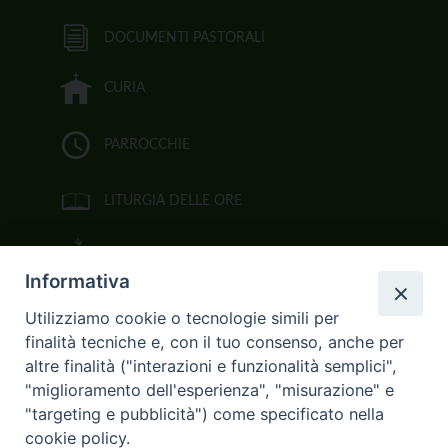
DOCUMENTI PASTORALI
CURIA
PARROCCHIE
LITURGIA DELLE ORE
BIBBIA CEI ON LINE
Informativa
VIDEOGALLERY
Utilizziamo cookie o tecnologie simili per
finalità tecniche e, con il tuo consenso, anche per
FOTOGALLERY
altre finalità ("interazioni e funzionalità semplici",
"miglioramento dell'esperienza", "misurazione" e
CURIA ARCIVESCOVILE
"targeting e pubblicità") come specificato nella
cookie policy.