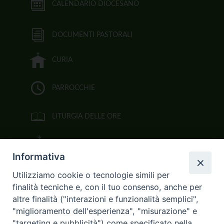
CALENDARIO DIOCESANO
DOCUMENTI PASTORALI
CURIA
PARROCCHIE
LITURGIA DELLE ORE
BIBBIA CEI ON LINE
Informativa
VIDEOGALLERY
Utilizziamo cookie o tecnologie simili per
finalità tecniche e, con il tuo consenso, anche per
FOTOGALLERY
altre finalità ("interazioni e funzionalità semplici",
"miglioramento dell'esperienza", "misurazione" e
CURIA ARCIVESCOVILE
"targeting e pubblicità") come specificato nella