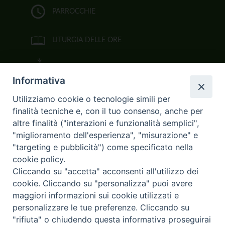
PARROCCHIE
LITURGIA DELLE ORE
BIBBIA CEI ON LINE
Informativa
VIDEOGALLERY
Utilizziamo cookie o tecnologie simili per
finalità tecniche e, con il tuo consenso, anche per
FOTOGALLERY
altre finalità ("interazioni e funzionalità semplici",
"miglioramento dell'esperienza", "misurazione" e
CURIA ARCIVESCOVILE
"targeting e pubblicità") come specificato nella
cookie policy.
Largo Consigliere Gala n.14
Cliccando su "accetta" acconsenti all'utilizzo dei
85011 Acerenza (PZ)
cookie. Cliccando su "personalizza" puoi avere
Tel. 0971 749221. Fax 0971 741921
curia.acerenza@tiscali.it
maggiori informazioni sui cookie utilizzati e
personalizzare le tue preferenze. Cliccando su
"rifiuta" o chiudendo questa informativa proseguirai