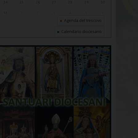
24
25
26
27
28
29
30
31
1
2
3
4
5
6
Agenda del Vescovo
Calendario diocesano