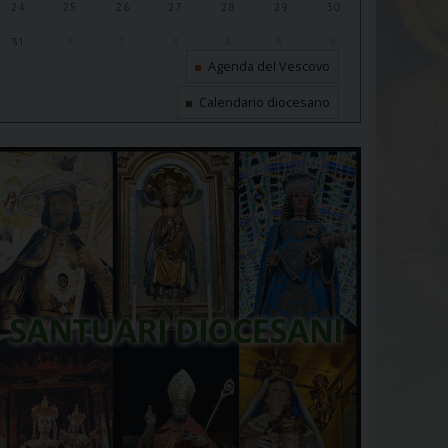
24
25
26
27
28
29
30
31
1
2
3
4
5
6
Agenda del Vescovo
Calendario diocesano