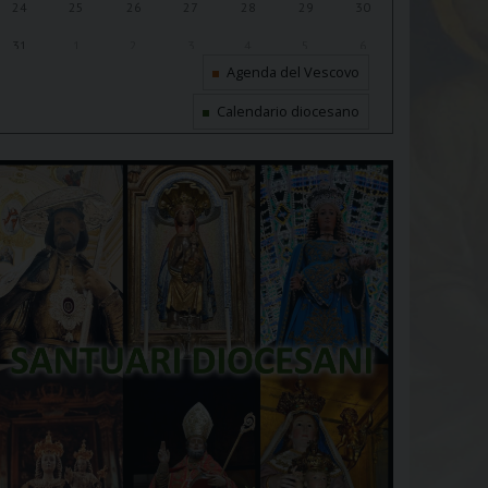
24
25
26
27
28
29
30
31
1
2
3
4
5
6
Agenda del Vescovo
Calendario diocesano