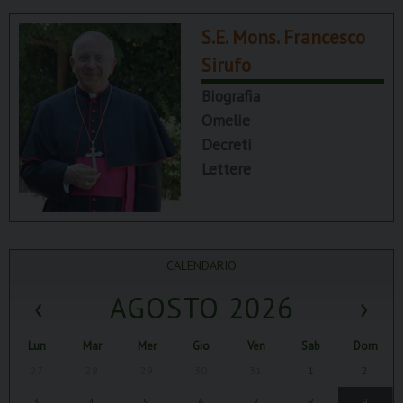
S.E. Mons. Francesco
Sirufo
Biografia
Omelie
Decreti
Lettere
CALENDARIO
‹
AGOSTO 2026
›
Lun
Mar
Mer
Gio
Ven
Sab
Dom
27
28
29
30
31
1
2
3
4
5
6
7
8
9