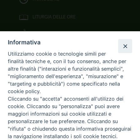
LITURGIA DELLE ORE
BIBBIA CEI ON LINE
Informativa
VIDEOGALLERY
Utilizziamo cookie o tecnologie simili per
finalità tecniche e, con il tuo consenso, anche per
FOTOGALLERY
altre finalità ("interazioni e funzionalità semplici",
"miglioramento dell'esperienza", "misurazione" e
CURIA ARCIVESCOVILE
"targeting e pubblicità") come specificato nella
cookie policy.
Largo Consigliere Gala n.14
Cliccando su "accetta" acconsenti all'utilizzo dei
85011 Acerenza (PZ)
cookie. Cliccando su "personalizza" puoi avere
Tel. 0971 749221. Fax 0971 741921
curia.acerenza@tiscali.it
maggiori informazioni sui cookie utilizzati e
personalizzare le tue preferenze. Cliccando su
"rifiuta" o chiudendo questa informativa proseguirai
la navigazione installando i soli cookie tecnici.