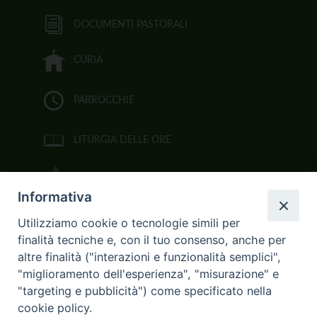
DOCUMENTI PASTORALI
CURIA
PARROCCHIE
LITURGIA DELLE ORE
BIBBIA CEI ON LINE
Informativa
VIDEOGALLERY
Utilizziamo cookie o tecnologie simili per
finalità tecniche e, con il tuo consenso, anche per
FOTOGALLERY
altre finalità ("interazioni e funzionalità semplici",
"miglioramento dell'esperienza", "misurazione" e
CURIA ARCIVESCOVILE
"targeting e pubblicità") come specificato nella
cookie policy.
Largo Consigliere Gala n.14