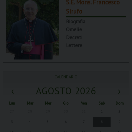
S.E. Mons. Francesco
Sirufo
Biografia
Omelie
Decreti
Lettere
CALENDARIO
‹
AGOSTO 2026
›
Lun
Mar
Mer
Gio
Ven
Sab
Dom
27
28
29
30
31
1
2
3
4
5
6
7
8
9
10
11
12
13
14
15
16