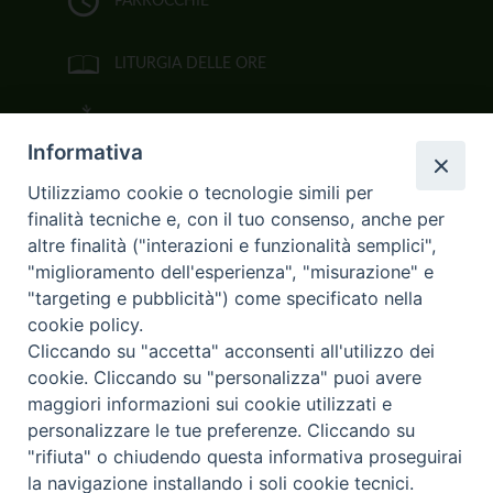
PARROCCHIE
LITURGIA DELLE ORE
BIBBIA CEI ON LINE
Informativa
VIDEOGALLERY
Utilizziamo cookie o tecnologie simili per
finalità tecniche e, con il tuo consenso, anche per
FOTOGALLERY
altre finalità ("interazioni e funzionalità semplici",
"miglioramento dell'esperienza", "misurazione" e
CURIA ARCIVESCOVILE
"targeting e pubblicità") come specificato nella
cookie policy.
Largo Consigliere Gala n.14
Cliccando su "accetta" acconsenti all'utilizzo dei
85011 Acerenza (PZ)
cookie. Cliccando su "personalizza" puoi avere
Tel. 0971 749221. Fax 0971 741921
curia.acerenza@tiscali.it
maggiori informazioni sui cookie utilizzati e
personalizzare le tue preferenze. Cliccando su
"rifiuta" o chiudendo questa informativa proseguirai
la navigazione installando i soli cookie tecnici.