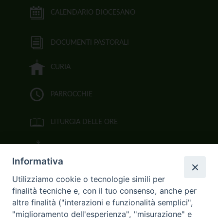
CALENDARIO DIOCESANO
DOCUMENTI PASTORALI
CURIA
PARROCCHIE
LITURGIA DELLE ORE
BIBBIA CEI ON LINE
Informativa
VIDEOGALLERY
Utilizziamo cookie o tecnologie simili per
finalità tecniche e, con il tuo consenso, anche per
FOTOGALLERY
altre finalità ("interazioni e funzionalità semplici",
"miglioramento dell'esperienza", "misurazione" e