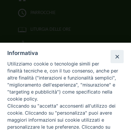
PARROCCHIE
LITURGIA DELLE ORE
BIBBIA CEI ON LINE
Informativa
VIDEOGALLERY
Utilizziamo cookie o tecnologie simili per
finalità tecniche e, con il tuo consenso, anche per
FOTOGALLERY
altre finalità ("interazioni e funzionalità semplici",
"miglioramento dell'esperienza", "misurazione" e
CURIA ARCIVESCOVILE
"targeting e pubblicità") come specificato nella
cookie policy.
Largo Consigliere Gala n.14
Cliccando su "accetta" acconsenti all'utilizzo dei
85011 Acerenza (PZ)
cookie. Cliccando su "personalizza" puoi avere
Tel. 0971 749221. Fax 0971 741921
curia.acerenza@tiscali.it
maggiori informazioni sui cookie utilizzati e
personalizzare le tue preferenze. Cliccando su