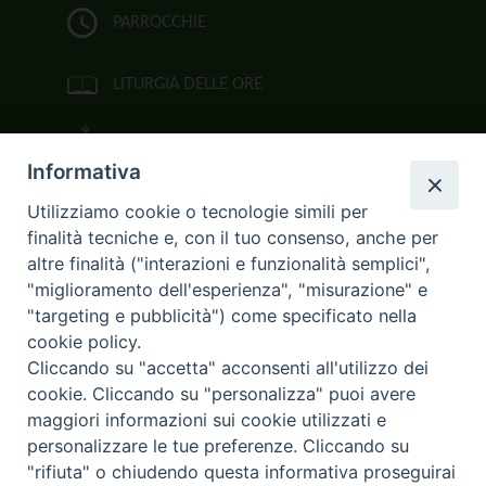
PARROCCHIE
LITURGIA DELLE ORE
BIBBIA CEI ON LINE
Informativa
VIDEOGALLERY
Utilizziamo cookie o tecnologie simili per
finalità tecniche e, con il tuo consenso, anche per
FOTOGALLERY
altre finalità ("interazioni e funzionalità semplici",
"miglioramento dell'esperienza", "misurazione" e
CURIA ARCIVESCOVILE
"targeting e pubblicità") come specificato nella
cookie policy.
Largo Consigliere Gala n.14
Cliccando su "accetta" acconsenti all'utilizzo dei
85011 Acerenza (PZ)
cookie. Cliccando su "personalizza" puoi avere
Tel. 0971 749221. Fax 0971 741921
curia.acerenza@tiscali.it
maggiori informazioni sui cookie utilizzati e
personalizzare le tue preferenze. Cliccando su
"rifiuta" o chiudendo questa informativa proseguirai