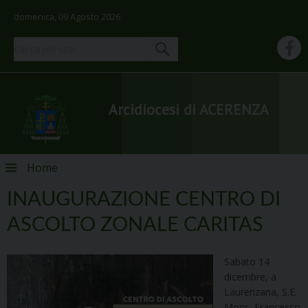
domenica, 09 Agosto 2026
Arcidiocesi di ACERENZA
Skip
Home
to
content
INAUGURAZIONE CENTRO DI
ASCOLTO ZONALE CARITAS
Sabato 14
dicembre, a
Laurenzana, S.E.
Mons. Francesco