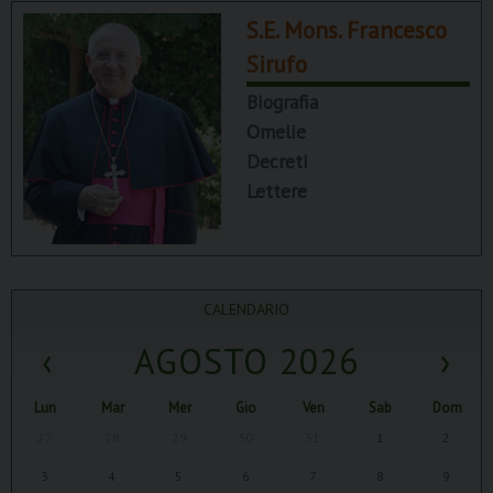
S.E. Mons. Francesco
Sirufo
Biografia
Omelie
Decreti
Lettere
CALENDARIO
‹
AGOSTO 2026
›
Lun
Mar
Mer
Gio
Ven
Sab
Dom
27
28
29
30
31
1
2
3
4
5
6
7
8
9