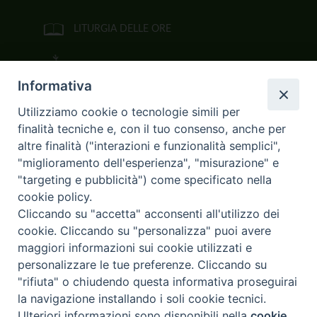
LITURGIA DELLE ORE
BIBBIA CEI ON LINE
Informativa
VIDEOGALLERY
Utilizziamo cookie o tecnologie simili per
finalità tecniche e, con il tuo consenso, anche per
FOTOGALLERY
altre finalità ("interazioni e funzionalità semplici",
"miglioramento dell'esperienza", "misurazione" e
CURIA ARCIVESCOVILE
"targeting e pubblicità") come specificato nella
cookie policy.
Largo Consigliere Gala n.14
Cliccando su "accetta" acconsenti all'utilizzo dei
85011 Acerenza (PZ)
cookie. Cliccando su "personalizza" puoi avere
Tel. 0971 749221. Fax 0971 741921
curia.acerenza@tiscali.it
maggiori informazioni sui cookie utilizzati e
personalizzare le tue preferenze. Cliccando su
"rifiuta" o chiudendo questa informativa proseguirai
la navigazione installando i soli cookie tecnici.
Copyright © 2017
Diocesi di Acerenza
All Right Reserved.
Ulteriori informazioni sono disponibili nella
cookie