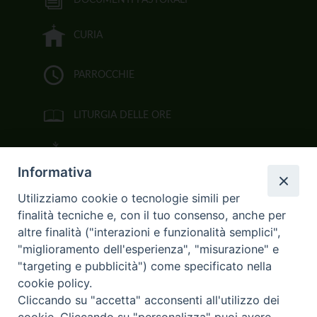
CURIA
PARROCCHIE
LITURGIA DELLE ORE
BIBBIA CEI ON LINE
Informativa
VIDEOGALLERY
Utilizziamo cookie o tecnologie simili per
finalità tecniche e, con il tuo consenso, anche per
FOTOGALLERY
altre finalità ("interazioni e funzionalità semplici",
"miglioramento dell'esperienza", "misurazione" e
CURIA ARCIVESCOVILE
"targeting e pubblicità") come specificato nella
cookie policy.
Largo Consigliere Gala n.14
Cliccando su "accetta" acconsenti all'utilizzo dei
85011 Acerenza (PZ)