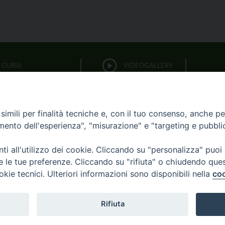
CURIA
VIDEOGALLERY
FOTOGALLERY
PARROCCHIE
imili per finalità tecniche e, con il tuo consenso, anche per 
LITURGIA DELLE ORE
amento dell'esperienza", "misurazione" e "targeting e pubbli
i all'utilizzo dei cookie. Cliccando su "personalizza" puoi
BIBBIA CEI ON LINE
re le tue preferenze. Cliccando su "rifiuta" o chiudendo que
okie tecnici. Ulteriori informazioni sono disponibili nella
coo
OCESI
CURIA
UFFICI
8XMILLE
AR
Rifiuta
Copyright © 2017
Diocesi di Acerenza
All Right Reserved.