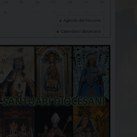
24
25
26
27
28
29
30
31
1
2
3
4
5
6
Agenda del Vescovo
Calendario diocesano