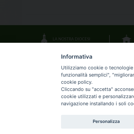
LA NOSTRA DIOCESI
Informativa
IL VESCOVO
Utilizziamo cookie o tecnologie s
funzionalità semplici", "miglior
CALENDARIO DIOCESANO
cookie policy.
Cliccando su "accetta" acconsent
DOCUMENTI PASTORALI
cookie utilizzati e personalizza
navigazione installando i soli co
Skip
HOME
DI
Personalizza
to
content