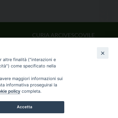
CURIA ARCIVESCOVILE
Largo Consigliere Gala n.14
85011 Acerenza (PZ)
Tel. 0971 749221. Fax 0971 741921
altre finalità ("interazioni e
curia.acerenza@tiscali.it
cità") come specificato nella
 avere maggiori informazioni sui
sta informativa proseguirai la
kie policy
completa.
CHIVIO NEWS
Accetta