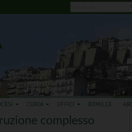
A
OCESI
CURIA
UFFICI
8XMILLE
AR
struzione complesso