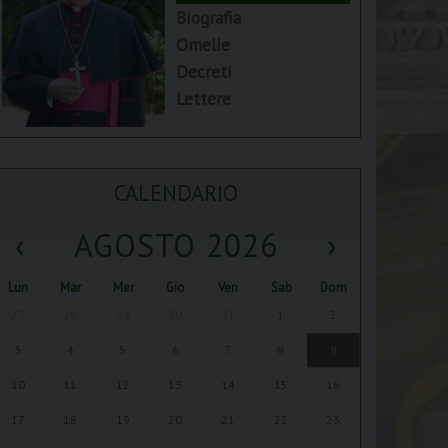
Biografia
Omelie
Decreti
Lettere
CALENDARIO
‹
AGOSTO 2026
›
Lun
Mar
Mer
Gio
Ven
Sab
Dom
27
28
29
30
31
1
2
3
4
5
6
7
8
9
10
11
12
13
14
15
16
17
18
19
20
21
22
23