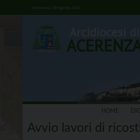
domenica, 09 Agosto 2026
Arcidiocesi di
ACERENZ
Skip
HOME
DI
to
content
Avvio lavori di rico