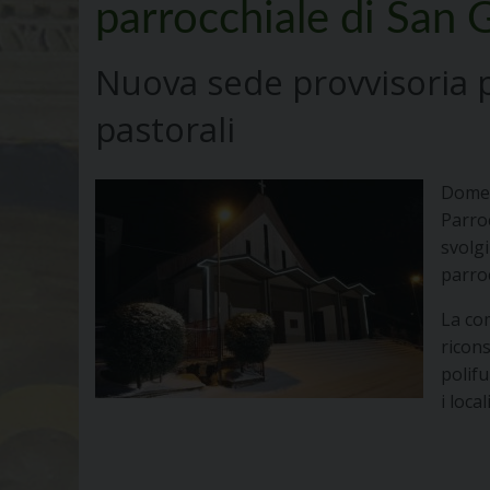
parrocchiale di San 
Nuova sede provvisoria pe
pastorali
Domen
Parroc
svolgi
parroc
La com
ricons
polifu
i loca