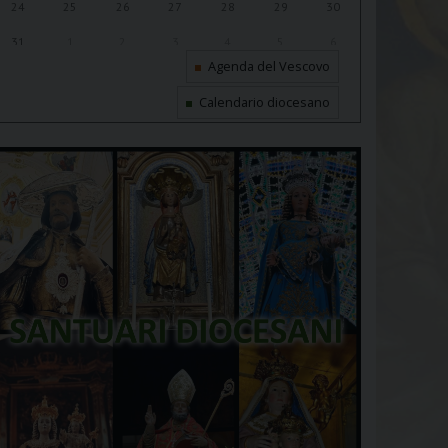
24
25
26
27
28
29
30
31
1
2
3
4
5
6
Agenda del Vescovo
Calendario diocesano