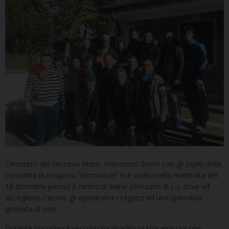
L’incontro del Vescovo Mons. Francesco Sirufo con gli ospiti della
comunità di recupero “Emmanuel” si è svolto nella mattinata del
18 dicembre presso il centro di Siano (Genzano di L.), dove ad
accoglierlo c’erano gli operatori e i ragazzi ed una splendida
giornata di sole.
Durante l’incontro il vescovo ha ribadito la sua amicizia con