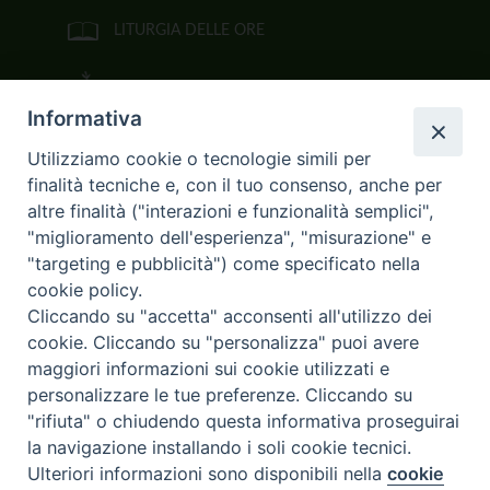
LITURGIA DELLE ORE
BIBBIA CEI ON LINE
Informativa
VIDEOGALLERY
Utilizziamo cookie o tecnologie simili per
finalità tecniche e, con il tuo consenso, anche per
FOTOGALLERY
altre finalità ("interazioni e funzionalità semplici",
"miglioramento dell'esperienza", "misurazione" e
CURIA ARCIVESCOVILE
"targeting e pubblicità") come specificato nella
cookie policy.
Largo Consigliere Gala n.14
Cliccando su "accetta" acconsenti all'utilizzo dei
85011 Acerenza (PZ)
cookie. Cliccando su "personalizza" puoi avere
Tel. 0971 749221. Fax 0971 741921
curia.acerenza@tiscali.it
maggiori informazioni sui cookie utilizzati e
personalizzare le tue preferenze. Cliccando su
"rifiuta" o chiudendo questa informativa proseguirai
la navigazione installando i soli cookie tecnici.
Copyright © 2017
Diocesi di Acerenza
All Right Reserved.
Ulteriori informazioni sono disponibili nella
cookie
Preferenze Cookie