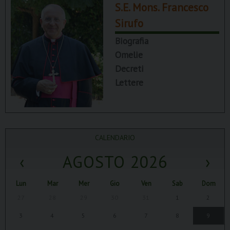
S.E. Mons. Francesco
Sirufo
Biografia
Omelie
Decreti
Lettere
CALENDARIO
‹
AGOSTO 2026
›
Lun
Mar
Mer
Gio
Ven
Sab
Dom
27
28
29
30
31
1
2
3
4
5
6
7
8
9