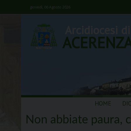
giovedì, 06 Agosto 2026
Arcidiocesi di
ACERENZ
Skip
HOME
DI
to
content
Non abbiate paura, c