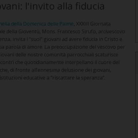
ani: l'invito alla fiducia
elia della Domenica delle Palme
, XXXIII Giornata
le della Gioventù, Mons. Francesco Sirufo, arcivescovo
enza, invita i “suoi” giovani ad avere fiducia in Cristo e
sua parola di amore. La preoccupazione del vescovo per
 giovani delle nostre comunità parrocchiali scaturisce
ncontri che quotidianamente interpellano il cuore del
che, di fronte all’ennesima delusione dei giovani,
istituzioni educative a “riscattare la speranza”.