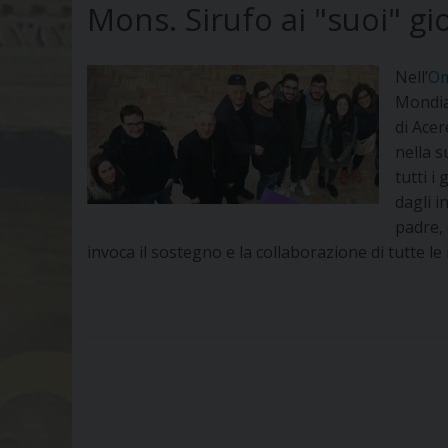
Mons. Sirufo ai "suoi" giov
Nell’
Om
Mondia
di Acer
nella 
tutti i
dagli i
padre, 
invoca il sostegno e la collaborazione di tutte le 