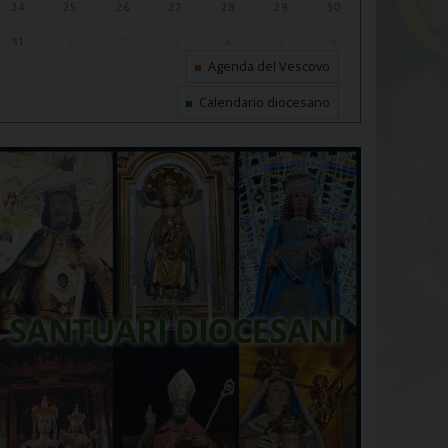
24
25
26
27
28
29
30
31
1
2
3
4
5
6
Agenda del Vescovo
Calendario diocesano