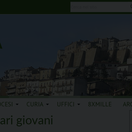
A
OCESI
CURIA
UFFICI
8XMILLE
AR
ari giovani