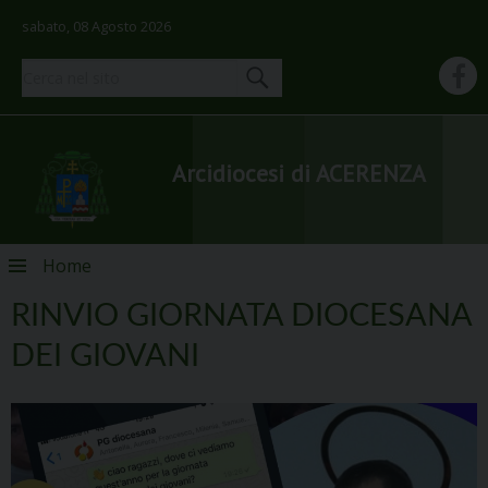
sabato, 08 Agosto 2026
Arcidiocesi di ACERENZA
Skip
Home
to
content
RINVIO GIORNATA DIOCESANA
DEI GIOVANI