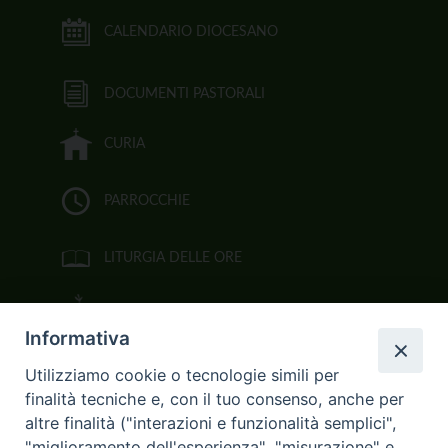
CALENDARIO DIOCESANO
DOCUMENTI PASTORALI
CURIA
PARROCCHIE
LITURGIA DELLE ORE
BIBBIA CEI ON LINE
Informativa
VIDEOGALLERY
Utilizziamo cookie o tecnologie simili per
finalità tecniche e, con il tuo consenso, anche per
FOTOGALLERY
altre finalità ("interazioni e funzionalità semplici",
"miglioramento dell'esperienza", "misurazione" e