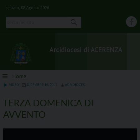
sabato, 08 Agosto 2026
Arcidiocesi di ACERENZA
Skip
Home
to
VIDEO
DICEMBRE 16, 2017
ADMDIOCESI
content
TERZA DOMENICA DI
AVVENTO