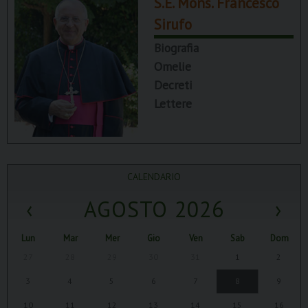
S.E. Mons. Francesco
Sirufo
Biografia
Omelie
Decreti
Lettere
CALENDARIO
‹
AGOSTO 2026
›
Lun
Mar
Mer
Gio
Ven
Sab
Dom
27
28
29
30
31
1
2
3
4
5
6
7
8
9
10
11
12
13
14
15
16