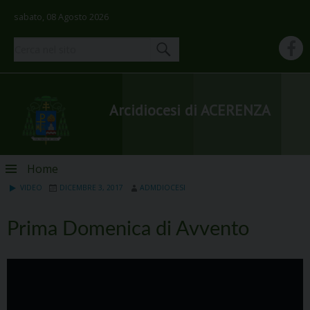
sabato, 08 Agosto 2026
Arcidiocesi di ACERENZA
Skip
Home
to
VIDEO
DICEMBRE 3, 2017
ADMDIOCESI
content
Prima Domenica di Avvento