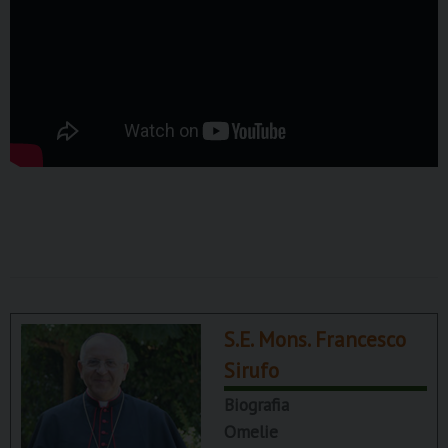
S.E. Mons. Francesco
Sirufo
Biografia
Omelie