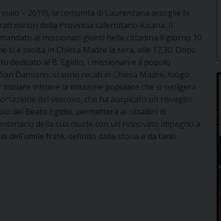
nnaio – 2019), la comunità di Laurenzana accoglie la
ati minori della Provincia salernitano-lucana. Il
andato ai missionari giunti nella cittadina il giorno 10
 si è svolta in Chiesa Madre la sera, alle 17,30. Dopo
 dedicato al B. Egidio, i missionari e il popolo
i San Damiano, si sono recati in Chiesa Madre, luogo
 iniziare iniziare la missione popolare che si svolgerà
ortazione del vescovo, che ha auspicato un risveglio
pio del Beato Egidio, permetterà ai cittadini di
centenario della sua morte con un rinnovato impegno a
o dell’umile frate, definito dalla storia e da tanti