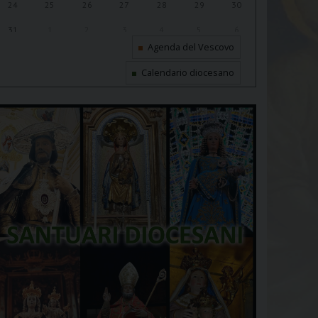
24
25
26
27
28
29
30
31
1
2
3
4
5
6
Agenda del Vescovo
Calendario diocesano