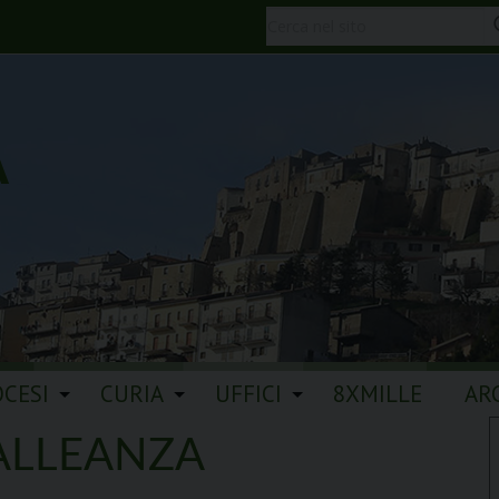
A
OCESI
CURIA
UFFICI
8XMILLE
AR
 ALLEANZA