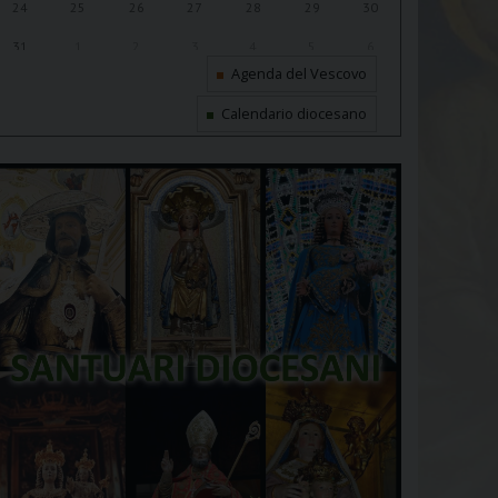
24
25
26
27
28
29
30
31
1
2
3
4
5
6
Agenda del Vescovo
Calendario diocesano