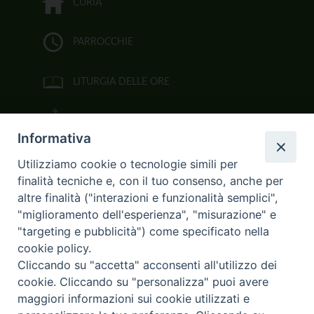
CURIA
PARROCCHIE
LITURGIA DELLE ORE
BIBBIA CEI ON LINE
Informativa
VIDEOGALLERY
Utilizziamo cookie o tecnologie simili per
finalità tecniche e, con il tuo consenso, anche per
FOTOGALLERY
altre finalità ("interazioni e funzionalità semplici",
"miglioramento dell'esperienza", "misurazione" e
CURIA ARCIVESCOVILE
"targeting e pubblicità") come specificato nella
cookie policy.
Largo Consigliere Gala n.14
Cliccando su "accetta" acconsenti all'utilizzo dei
85011 Acerenza (PZ)
cookie. Cliccando su "personalizza" puoi avere
Tel. 0971 749221. Fax 0971 741921
curia.acerenza@tiscali.it
maggiori informazioni sui cookie utilizzati e