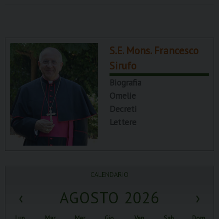
P
o
S.E. Mons. Francesco
s
Sirufo
t
Biografia
N
Omelie
a
Decreti
v
Lettere
i
g
a
t
CALENDARIO
i
o
‹
AGOSTO 2026
›
n
Lun
Mar
Mer
Gio
Ven
Sab
Dom