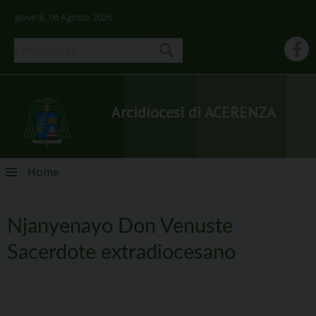
giovedì, 06 Agosto 2026
Arcidiocesi di ACERENZA
Skip
Home
to
content
Njanyenayo Don Venuste
Sacerdote extradiocesano