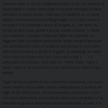
Carissimi santi, si, mi sto rivolgendo proprio a voi, non soltanto ai
nostri fratelli e sorelle canonizzati, le cui belle immagini e statue
adornano le nostre chiese, i santuari e le basiliche, le cui sacre
reliquie confortano il nostro pellegrinaggio, la cui vita, morte e
miracoli ci è di commento sicuro al Vangelo. Si , cari santi, mi
rivolgo proprio a voi, grandi e piccoli, uomini e donne. S. Paolo
così chiamava i cristiani, i battezzati delle sue comunità. Lo
leggiamo nelle sue lettere apostoliche: infatti insegna l’apostolo
che nel battesimo Cristo ci ha liberati dal peccato e con il dono
della fede noi siamo in grado di seguirlo, di obbedirgli, di viverlo.
“
Non sono più io che vivo, ma Cristo vive in me
” ( ). Il
battezzato e il crismato, nato dalla SS. Trinità, Padre, Figlio e
Spirito Santo, è un consacrato a Dio santissimo e fonte di ogni
santità.
Oggi è la festa solenne di Dio santissimo e purissimo, che aveva
creato Adamo ed Eva nella santità e nella purezza; è la festa del
Figlio di Dio Gesù Cristo, che incarnandosi e morendo in croce
con la sua risurrezione ci ha restituito l’innocenza perduta e ci ha
arricchito di grazia e amore per elevarci totalmente al cielo; è la