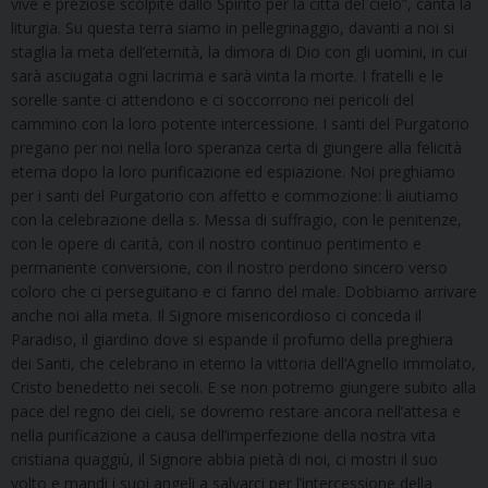
vive e preziose scolpite dallo Spirito per la città del cielo”, canta la
liturgia. Su questa terra siamo in pellegrinaggio, davanti a noi si
staglia la meta dell’eternità, la dimora di Dio con gli uomini, in cui
sarà asciugata ogni lacrima e sarà vinta la morte. I fratelli e le
sorelle sante ci attendono e ci soccorrono nei pericoli del
cammino con la loro potente intercessione. I santi del Purgatorio
pregano per noi nella loro speranza certa di giungere alla felicità
eterna dopo la loro purificazione ed espiazione. Noi preghiamo
per i santi del Purgatorio con affetto e commozione: li aiutiamo
con la celebrazione della s. Messa di suffragio, con le penitenze,
con le opere di carità, con il nostro continuo pentimento e
permanente conversione, con il nostro perdono sincero verso
coloro che ci perseguitano e ci fanno del male. Dobbiamo arrivare
anche noi alla meta. Il Signore misericordioso ci conceda il
Paradiso, il giardino dove si espande il profumo della preghiera
dei Santi, che celebrano in eterno la vittoria dell’Agnello immolato,
Cristo benedetto nei secoli. E se non potremo giungere subito alla
pace del regno dei cieli, se dovremo restare ancora nell’attesa e
nella purificazione a causa dell’imperfezione della nostra vita
cristiana quaggiù, il Signore abbia pietà di noi, ci mostri il suo
volto e mandi i suoi angeli a salvarci per l’intercessione della