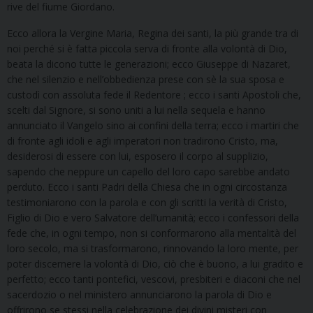
rive del fiume Giordano.
Ecco allora la Vergine Maria, Regina dei santi, la più grande tra di
noi perché si è fatta piccola serva di fronte alla volontà di Dio,
beata la dicono tutte le generazioni; ecco Giuseppe di Nazaret,
che nel silenzio e nell’obbedienza prese con sè la sua sposa e
custodì con assoluta fede il Redentore ; ecco i santi Apostoli che,
scelti dal Signore, si sono uniti a lui nella sequela e hanno
annunciato il Vangelo sino ai confini della terra; ecco i martiri che
di fronte agli idoli e agli imperatori non tradirono Cristo, ma,
desiderosi di essere con lui, esposero il corpo al supplizio,
sapendo che neppure un capello del loro capo sarebbe andato
perduto. Ecco i santi Padri della Chiesa che in ogni circostanza
testimoniarono con la parola e con gli scritti la verità di Cristo,
Figlio di Dio e vero Salvatore dell’umanità; ecco i confessori della
fede che, in ogni tempo, non si conformarono alla mentalità del
loro secolo, ma si trasformarono, rinnovando la loro mente, per
poter discernere la volontà di Dio, ciò che è buono, a lui gradito e
perfetto; ecco tanti pontefici, vescovi, presbiteri e diaconi che nel
sacerdozio o nel ministero annunciarono la parola di Dio e
offrirono se stessi nella celebrazione dei divini misteri con