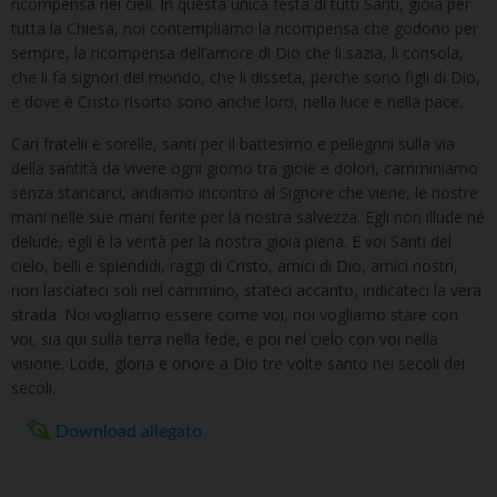
ricompensa nei cieli. In questa unica festa di tutti Santi, gioia per
tutta la Chiesa, noi contempliamo la ricompensa che godono per
sempre, la ricompensa dell’amore di Dio che li sazia, li consola,
che li fa signori del mondo, che li disseta, perche sono figli di Dio,
e dove è Cristo risorto sono anche loro, nella luce e nella pace.
Cari fratelli e sorelle, santi per il battesimo e pellegrini sulla via
della santità da vivere ogni giorno tra gioie e dolori, camminiamo
senza stancarci, andiamo incontro al Signore che viene, le nostre
mani nelle sue mani ferite per la nostra salvezza. Egli non illude né
delude, egli è la verità per la nostra gioia piena. E voi Santi del
cielo, belli e splendidi, raggi di Cristo, amici di Dio, amici nostri,
non lasciateci soli nel cammino, stateci accanto, indicateci la vera
strada. Noi vogliamo essere come voi, noi vogliamo stare con
voi, sia qui sulla terra nella fede, e poi nel cielo con voi nella
visione. Lode, gloria e onore a Dio tre volte santo nei secoli dei
secoli.
Download allegato