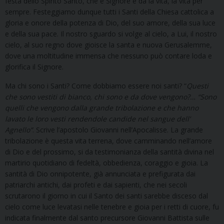
festa dello Spirito Santo, che è Signore e da la vita, la vita per
sempre. Festeggiamo dunque tutti i Santi della Chiesa cattolica a
gloria e onore della potenza di Dio, del suo amore, della sua luce
e della sua pace. Il nostro sguardo si volge al cielo, a Lui, il nostro
cielo, al suo regno dove gioisce la santa e nuova Gerusalemme,
dove una moltitudine immensa che nessuno può contare loda e
glorifica il Signore.
Ma chi sono i Santi? Come dobbiamo essere noi santi? “
Questi
che sono vestiti di bianco, chi sono e da dove vengono?… “Sono
quelli che vengono dalla grande tribolazione e che hanno
lavato le loro vesti rendendole candide nel sangue dell’
Agnello”
. Scrive l’apostolo Giovanni nell’Apocalisse. La grande
tribolazione è questa vita terrena, dove camminando nell’amore
di Dio e del prossimo, si da testimonianza della santità divina nel
martirio quotidiano di fedeltà, obbedienza, coraggio e gioia. La
santità di Dio onnipotente, già annunciata e prefigurata dai
patriarchi antichi, dai profeti e dai sapienti, che nei secoli
scrutarono il giorno in cui il Santo dei santi sarebbe disceso dal
cielo come luce levatasi nelle tenebre e gioia per i retti di cuore, fu
indicata finalmente dal santo precursore Giovanni Battista sulle