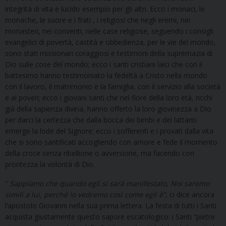
integrità di vita e lucido esempio per gli altri. Ecco i monaci, le
monache, le suore e i frati , i religiosi che negli eremi, nei
monasteri, nei conventi, nelle case religiose, seguendo i consigli
evangelici di povertà, castità e obbedienza, per le vie del mondo,
sono stati missionari coraggiosi e testimoni della supremazia di
Dio sulle cose del mondo; ecco i santi cristiani laici che con il
battesimo hanno testimoniato la fedeltà a Cristo nella mondo
con il lavoro, il matrimonio e la famiglia, con il servizio alla società
e ai poveri; ecco i giovani santi che nel fiore della loro età, ricchi
già della sapienza divina, hanno offerto la loro giovinezza a Dio
per darci la certezza che dalla bocca dei bimbi e dei lattanti
emerge la lode del Signore; ecco i sofferenti e i provati dalla vita
che si sono santificati accogliendo con amore e fede il momento
della croce senza ribellione o avversione, ma facendo con
prontezza la volontà di Dio.
“
Sappiamo che quando egli si sarà manifestato, Noi saremo
simili a lui, perché lo vedremo così come egli è”
, ci dice ancora
l’apostolo Giovanni nella sua prima lettera. La festa di tutti i Santi
acquista giustamente questo sapore escatologico: i Santi “pietre