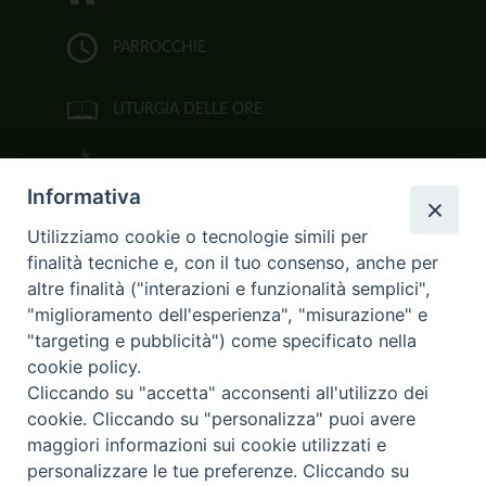
PARROCCHIE
LITURGIA DELLE ORE
BIBBIA CEI ON LINE
Informativa
VIDEOGALLERY
Utilizziamo cookie o tecnologie simili per
finalità tecniche e, con il tuo consenso, anche per
FOTOGALLERY
altre finalità ("interazioni e funzionalità semplici",
"miglioramento dell'esperienza", "misurazione" e
CURIA ARCIVESCOVILE
"targeting e pubblicità") come specificato nella
cookie policy.
Largo Consigliere Gala n.14
Cliccando su "accetta" acconsenti all'utilizzo dei
85011 Acerenza (PZ)
cookie. Cliccando su "personalizza" puoi avere
Tel. 0971 749221. Fax 0971 741921
curia.acerenza@tiscali.it
maggiori informazioni sui cookie utilizzati e
personalizzare le tue preferenze. Cliccando su