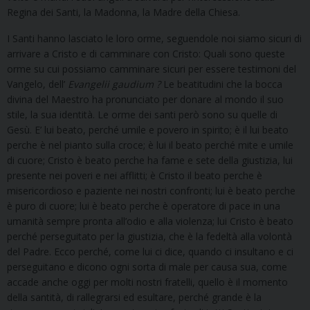
Regina dei Santi, la Madonna, la Madre della Chiesa.
I Santi hanno lasciato le loro orme, seguendole noi siamo sicuri di
arrivare a Cristo e di camminare con Cristo: Quali sono queste
orme su cui possiamo camminare sicuri per essere testimoni del
Vangelo, dell’
Evangelii gaudium
?
Le beatitudini che la bocca
divina del Maestro ha pronunciato per donare al mondo il suo
stile, la sua identità. Le orme dei santi però sono su quelle di
Gesù. E’ lui beato, perché umile e povero in spirito; è il lui beato
perche è nel pianto sulla croce; è lui il beato perché mite e umile
di cuore; Cristo è beato perche ha fame e sete della giustizia, lui
presente nei poveri e nei afflitti; è Cristo il beato perche è
misericordioso e paziente nei nostri confronti; lui è beato perche
è puro di cuore; lui è beato perche è operatore di pace in una
umanità sempre pronta all’odio e alla violenza; lui Cristo è beato
perché perseguitato per la giustizia, che è la fedeltà alla volontà
del Padre. Ecco perché, come lui ci dice, quando ci insultano e ci
perseguitano e dicono ogni sorta di male per causa sua, come
accade anche oggi per molti nostri fratelli, quello è il momento
della santità, di rallegrarsi ed esultare, perché grande è la