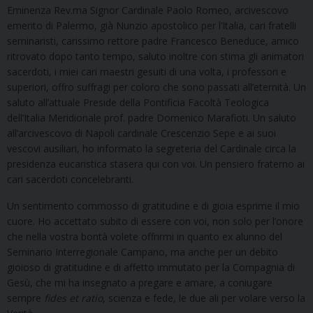
Eminenza Rev.ma Signor Cardinale Paolo Romeo, arcivescovo
emerito di Palermo, già Nunzio apostolico per l’Italia, cari fratelli
seminaristi, carissimo rettore padre Francesco Beneduce, amico
ritrovato dopo tanto tempo, saluto inoltre con stima gli animatori
sacerdoti, i miei cari maestri gesuiti di una volta, i professori e
superiori, offro suffragi per coloro che sono passati all’eternità. Un
saluto all’attuale Preside della Pontificia Facoltà Teologica
dell’Italia Meridionale prof. padre Domenico Marafioti. Un saluto
all’arcivescovo di Napoli cardinale Crescenzio Sepe e ai suoi
vescovi ausiliari, ho informato la segreteria del Cardinale circa la
presidenza eucaristica stasera qui con voi. Un pensiero fraterno ai
cari sacerdoti concelebranti.
Un sentimento commosso di gratitudine e di gioia esprime il mio
cuore. Ho accettato subito di essere con voi, non solo per l’onore
che nella vostra bontà volete offrirmi in quanto ex alunno del
Seminario Interregionale Campano, ma anche per un debito
gioioso di gratitudine e di affetto immutato per la Compagnia di
Gesù, che mi ha insegnato a pregare e amare, a coniugare
sempre
fides
et
ratio
, scienza e fede, le due ali per volare verso la