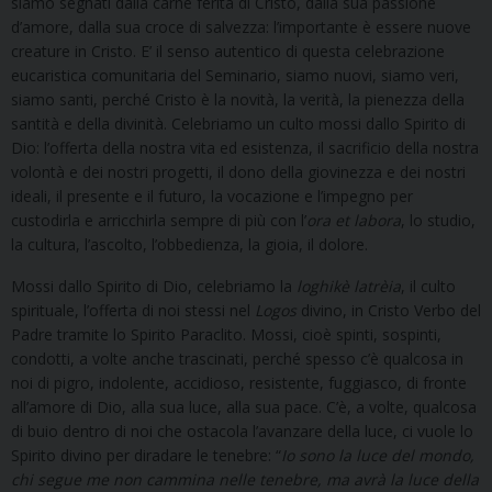
siamo segnati dalla carne ferita di Cristo, dalla sua passione
d’amore, dalla sua croce di salvezza: l’importante è essere nuove
creature in Cristo. E’ il senso autentico di questa celebrazione
eucaristica comunitaria del Seminario, siamo nuovi, siamo veri,
siamo santi, perché Cristo è la novità, la verità, la pienezza della
santità e della divinità. Celebriamo un culto mossi dallo Spirito di
Dio: l’offerta della nostra vita ed esistenza, il sacrificio della nostra
volontà e dei nostri progetti, il dono della giovinezza e dei nostri
ideali, il presente e il futuro, la vocazione e l’impegno per
custodirla e arricchirla sempre di più con l’
ora
et
labora
, lo studio,
la cultura, l’ascolto, l’obbedienza, la gioia, il dolore.
Mossi dallo Spirito di Dio, celebriamo la
loghikè
latrèia
, il culto
spirituale, l’offerta di noi stessi nel
Logos
divino, in Cristo Verbo del
Padre tramite lo Spirito Paraclito. Mossi, cioè spinti, sospinti,
condotti, a volte anche trascinati, perché spesso c’è qualcosa in
noi di pigro, indolente, accidioso, resistente, fuggiasco, di fronte
all’amore di Dio, alla sua luce, alla sua pace. C’è, a volte, qualcosa
di buio dentro di noi che ostacola l’avanzare della luce, ci vuole lo
Spirito divino per diradare le tenebre: “
Io sono la luce del mondo,
chi segue me non cammina nelle tenebre, ma avrà la luce della