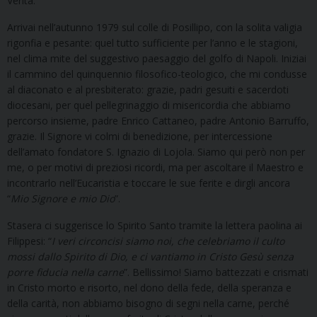
Verità.
Arrivai nell’autunno 1979 sul colle di Posillipo, con la solita valigia
rigonfia e pesante: quel tutto sufficiente per l’anno e le stagioni,
nel clima mite del suggestivo paesaggio del golfo di Napoli. Iniziai
il cammino del quinquennio filosofico-teologico, che mi condusse
al diaconato e al presbiterato: grazie, padri gesuiti e sacerdoti
diocesani, per quel pellegrinaggio di misericordia che abbiamo
percorso insieme, padre Enrico Cattaneo, padre Antonio Barruffo,
grazie. Il Signore vi colmi di benedizione, per intercessione
dell’amato fondatore S. Ignazio di Lojola. Siamo qui però non per
me, o per motivi di preziosi ricordi, ma per ascoltare il Maestro e
incontrarlo nell’Eucaristia e toccare le sue ferite e dirgli ancora
“
Mio Signore e mio Dio
”.
Stasera ci suggerisce lo Spirito Santo tramite la lettera paolina ai
Filippesi: “
I veri circoncisi siamo noi, che celebriamo il culto
mossi dallo Spirito di Dio, e ci vantiamo in Cristo Gesù senza
porre fiducia nella carne
”. Bellissimo! Siamo battezzati e crismati
in Cristo morto e risorto, nel dono della fede, della speranza e
della carità, non abbiamo bisogno di segni nella carne, perché