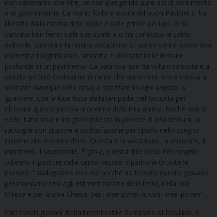
non sapevamo che dire, se non piangendo pure noi di pentimento
e di gioia insieme. La mano forte e sicura del buon Pastore ci ha
liberato dalla morsa delle spine e dalle grinfie dei lupi, ci ha
caricato ben fermi sulle sue spalle e ci ha condotto al caldo
dell’ovile. Questa è la nostra vocazione. Ci siamo sentiti come una
monetina insignificante, smarrita e bloccata nelle fessure
profonde di un pavimento. La padrona non ha voluto rinunciare a
questo piccolo centesimo di rame che siamo noi, e si è messa a
sbirciare ovunque nella casa, a spazzare in ogni angolo, a
guardare, con la luce fioca della lampada ,nell’oscurità per
ritrovare questa piccola monetina della mia anima. Finché non la
vede, tutta sola e insignificante tra la polvere di una fessura, la
raccoglie con stupore e soddisfazione per riporla nello scrigno
insieme alle monete d’oro. Questa è la vocazione, la missione, il
ministero, il sacerdozio. E’ gioia, è festa dice Gesù nel vangelo
odierno, il pastore delle cento pecore, il padrone di tutte le
monete: “ Rallegratevi con me perché ho trovato questo giovane
per mandarlo fino agli estremi confine della terra, nella mia
Chiesa e per la mia Chiesa, per i miei poveri e con i miei poveri”.
Cari fratelli giovani dell’indimenticabile Seminario di Posillipo, il