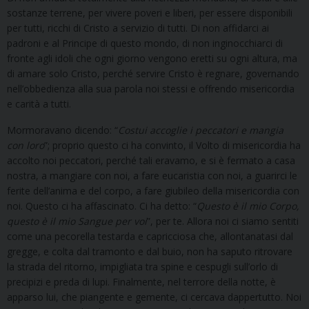
sostanze terrene, per vivere poveri e liberi, per essere disponibili
per tutti, ricchi di Cristo a servizio di tutti. Di non affidarci ai
padroni e al Principe di questo mondo, di non inginocchiarci di
fronte agli idoli che ogni giorno vengono eretti su ogni altura, ma
di amare solo Cristo, perché servire Cristo è regnare, governando
nell’obbedienza alla sua parola noi stessi e offrendo misericordia
e carità a tutti.
Mormoravano dicendo: “
Costui accoglie i peccatori e mangia
con loro
”; proprio questo ci ha convinto, il Volto di misericordia ha
accolto noi peccatori, perché tali eravamo, e si è fermato a casa
nostra, a mangiare con noi, a fare eucaristia con noi, a guarirci le
ferite dell’anima e del corpo, a fare giubileo della misericordia con
noi. Questo ci ha affascinato. Ci ha detto: “
Questo è il mio Corpo,
questo è il mio Sangue per voi
”, per te. Allora noi ci siamo sentiti
come una pecorella testarda e capricciosa che, allontanatasi dal
gregge, e colta dal tramonto e dal buio, non ha saputo ritrovare
la strada del ritorno, impigliata tra spine e cespugli sull’orlo di
precipizi e preda di lupi. Finalmente, nel terrore della notte, è
apparso lui, che piangente e gemente, ci cercava dappertutto. Noi