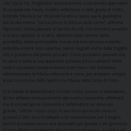
vita”
(Gv 8,12). Preghiamo stasera perché ci sia donato quel vanto
di cui parla san Paolo, il vanto nella forza e nella grazia di Cristo,
la totale fiducia in lui: chi perde la vita a causa sua la guadagna
per la vita eterna. “
Senza porre la fiducia nella carne
”, afferma
l’Apostolo. Senza pensare di farcela da soli, con la nostra umanità
e la sua capacità. Si, è vero, abbiamo tanti carismi, tante
possibilità, tante potenzialità, ma da soli non servono a niente:
potrebbe essere solo superbia. Siamo segnati anche dalla fragilità
che ci portiamo dal primo peccato. Come possiamo pensare che
la carne e tutta la sua apparente potenza possa salvarci? Nella
nostra vocazione comprendiamo man mano che dobbiamo
ridimensionare la fiducia nella nostra carne, per acquisire sempre
di più la mozione dello Spirito e la fiducia nella Carne di Cristo.
Ci si chiede di abbandonarci a Cristo casto, povero e obbediente,
di non affidarci esclusivamente alla nostra corporeità, affettività,
ma di consacrare la corporeità e l’affettività in un dono più
grande, “
offrite i vostri corpi in sacrificio spirituale santo e
gradito a Dio
”, ecco il celibato e la consacrazione per il Regno,
perché possiamo vivere una sponsalità più grande e più generosa.
Di non affidarci totalmente alla ricchezza mondana, ai soldi e alle