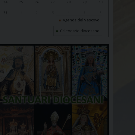
24
25
26
27
28
29
30
31
1
2
3
4
5
6
Agenda del Vescovo
Calendario diocesano