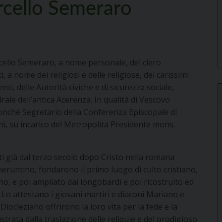
rcello Semeraro
ello Semeraro, a nome personale, del clero
ti, a nome dei religiosi e delle religiose, dei carissimi
enti, delle Autorità civiche e di sicurezza sociale,
drale dell’antica Acerenza. In qualità di Vescovo
nonché Segretario della Conferenza Episcopale di
ani, su incarico del Metropolita Presidente mons.
nti già dal terzo secolo dopo Cristo nella romana
heruntino, fondarono il primo luogo di culto cristiano,
no, e poi ampliato dai longobardi e poi ricostruito ed
 Lo attestano i giovani martiri e diaconi Mariano e
Diocleziano offrirono la loro vita per la fede e la
lustrata dalla traslazione delle reliquie e del prodigioso