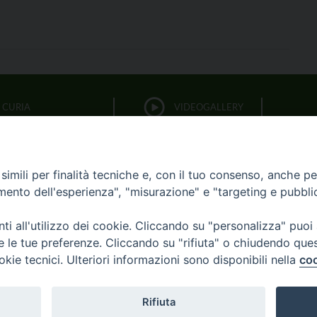
CURIA
VIDEOGALLERY
FOTOGALLERY
PARROCCHIE
imili per finalità tecniche e, con il tuo consenso, anche per 
LITURGIA DELLE ORE
amento dell'esperienza", "misurazione" e "targeting e pubbli
i all'utilizzo dei cookie. Cliccando su "personalizza" puoi
BIBBIA CEI ON LINE
re le tue preferenze. Cliccando su "rifiuta" o chiudendo que
okie tecnici. Ulteriori informazioni sono disponibili nella
coo
OCESI
CURIA
UFFICI
8XMILLE
AR
Rifiuta