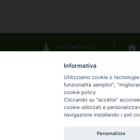
LA NOSTRA DIOCESI
Informativa
IL VESCOVO
Utilizziamo cookie o tecnologie s
funzionalità semplici", "miglior
CALENDARIO DIOCESANO
cookie policy.
Cliccando su "accetta" acconsent
DOCUMENTI PASTORALI
cookie utilizzati e personalizza
navigazione installando i soli co
Skip
HOME
DI
Personalizza
to