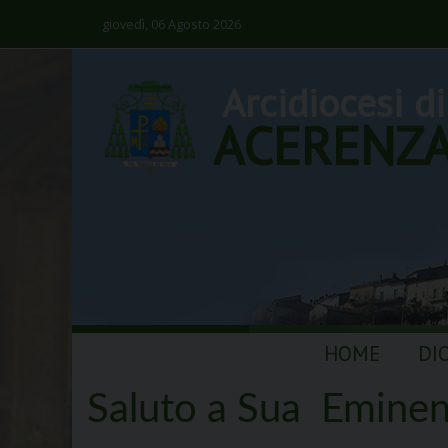
giovedì, 06 Agosto 2026
Arcidiocesi di
ACERENZ
Skip
HOME
DI
to
content
Saluto a Sua Eminen