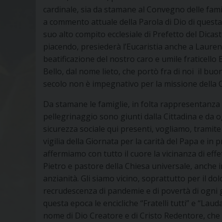
cardinale, sia da stamane al Convegno delle fami
a commento attuale della Parola di Dio di questa
suo alto compito ecclesiale di Prefetto del Dicas
piacendo, presiederà l’Eucaristia anche a Laurenz
beatificazione del nostro caro e umile fraticello
Bello, dal nome lieto, che portò fra di noi il bu
secolo non è impegnativo per la missione della
Da stamane le famiglie, in folta rappresentanza
pellegrinaggio sono giunti dalla Cittadina e da ogn
sicurezza sociale qui presenti, vogliamo, tramite 
vigilia della Giornata per la carità del Papa e in 
affermiamo con tutto il cuore la vicinanza di eff
Pietro e pastore della Chiesa universale, anche i
anzianità. Gli siamo vicino, soprattutto per il d
recrudescenza di pandemie e di povertà di ogni 
questa epoca le encicliche “Fratelli tutti” e “Lau
nome di Dio Creatore e di Cristo Redentore, che