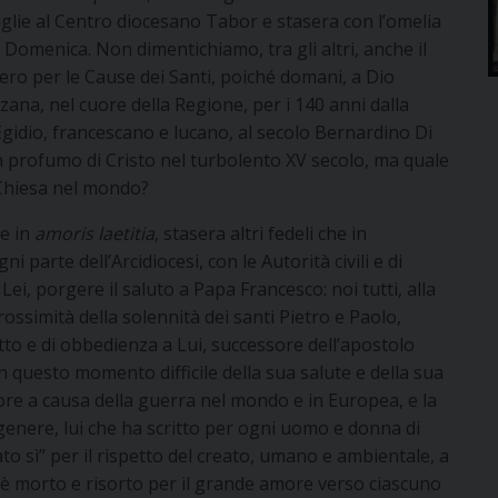
glie al Centro diocesano Tabor e stasera con l’omelia
 Domenica. Non dimentichiamo, tra gli altri, anche il
tero per le Cause dei Santi, poiché domani, a Dio
ana, nel cuore della Regione, per i 140 anni dalla
 Egidio, francescano e lucano, al secolo Bernardino Di
on profumo di Cristo nel turbolento XV secolo, ma quale
 Chiesa nel mondo?
 e in
amoris
laetitia
, stasera altri fedeli che in
i parte dell’Arcidiocesi, con le Autorità civili e di
Lei, porgere il saluto a Papa Francesco: noi tutti, alla
prossimità della solennità dei santi Pietro e Paolo,
etto e di obbedienza a Lui, successore dell’apostolo
n questo momento difficile della sua salute e della sua
olore a causa della guerra nel mondo e in Europea, e la
genere, lui che ha scritto per ogni uomo e donna di
dato sì” per il rispetto del creato, umano e ambientale, a
 è morto e risorto per il grande amore verso ciascuno