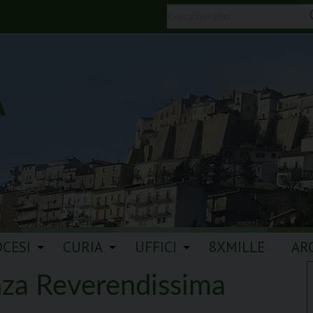
A
OCESI
CURIA
UFFICI
8XMILLE
AR
za Reverendissima