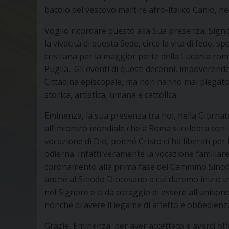
bacolo del vescovo martire afro-italico Canio, ne
Voglio ricordare questo alla Sua presenza, Signor
la vivacità di questa Sede, circa la vita di fede, s
cristiana per la maggior parte della Lucania roma
Puglia. Gli eventi di questi decenni, impoverend
Cittadina episcopale, ma non hanno mai piegato l
storica, artistica, umana e cattolica.
Eminenza, la sua presenza tra noi, nella Giornat
all’incontro mondiale che a Roma si celebra con i
vocazione di Dio, poiché Cristo ci ha liberati per 
odierna. Infatti veramente la vocazione familiare
coronamento alla prima fase del Cammino Sinod
anche al Sinodo Diocesano a cui daremo inizio tr
nel Signore e ci dà coraggio di essere all’unisono
nonché di avere il legame di affetto e obbedien
Grazie, Eminenza, per aver accettato e averci of