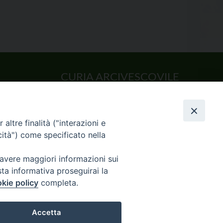
CURIA ARCIVESCOVILE
Largo Consigliere Gala n.14
85011 Acerenza (PZ)
Tel. 0971 749221. Fax 0971 741921
altre finalità ("interazioni e
curia.acerenza@tiscali.it
cità") come specificato nella
 avere maggiori informazioni sui
sta informativa proseguirai la
kie policy
completa.
CHIVIO NEWS
Accetta