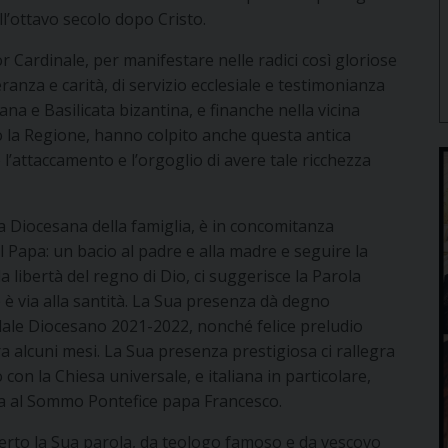
ll’ottavo secolo dopo Cristo.
 Cardinale, per manifestare nelle radici così gloriose
peranza e carità, di servizio ecclesiale e testimonianza
na e Basilicata bizantina, e finanche nella vicina
o la Regione, hanno colpito anche questa antica
’attaccamento e l’orgoglio di avere tale ricchezza
a Diocesana della famiglia, è in concomitanza
l Papa: un bacio al padre e alla madre e seguire la
la libertà del regno di Dio, ci suggerisce la Parola
 è via alla santità. La Sua presenza dà degno
ale Diocesano 2021-2022, nonché felice preludio
a alcuni mesi. La Sua presenza prestigiosa ci rallegra
 con la Chiesa universale, e italiana in particolare,
za al Sommo Pontefice papa Francesco.
ferto la Sua parola, da teologo famoso e da vescovo