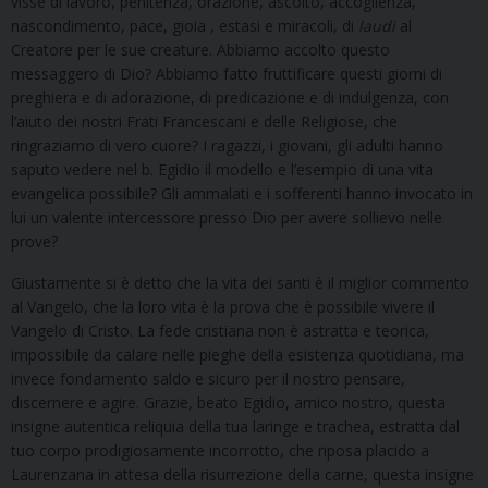
visse di lavoro, penitenza, orazione, ascolto, accoglienza,
nascondimento, pace, gioia , estasi e miracoli, di
laudi
al
Creatore per le sue creature. Abbiamo accolto questo
messaggero di Dio? Abbiamo fatto fruttificare questi giorni di
preghiera e di adorazione, di predicazione e di indulgenza, con
l’aiuto dei nostri Frati Francescani e delle Religiose, che
ringraziamo di vero cuore? I ragazzi, i giovani, gli adulti hanno
saputo vedere nel b. Egidio il modello e l’esempio di una vita
evangelica possibile? Gli ammalati e i sofferenti hanno invocato in
lui un valente intercessore presso Dio per avere sollievo nelle
prove?
Giustamente si è detto che la vita dei santi è il miglior commento
al Vangelo, che la loro vita è la prova che è possibile vivere il
Vangelo di Cristo. La fede cristiana non è astratta e teorica,
impossibile da calare nelle pieghe della esistenza quotidiana, ma
invece fondamento saldo e sicuro per il nostro pensare,
discernere e agire. Grazie, beato Egidio, amico nostro, questa
insigne autentica reliquia della tua laringe e trachea, estratta dal
tuo corpo prodigiosamente incorrotto, che riposa placido a
Laurenzana in attesa della risurrezione della carne, questa insigne