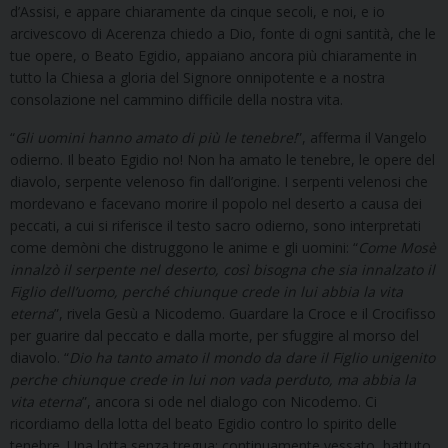
d’Assisi, e appare chiaramente da cinque secoli, e noi, e io
arcivescovo di Acerenza chiedo a Dio, fonte di ogni santità, che le
tue opere, o Beato Egidio, appaiano ancora più chiaramente in
tutto la Chiesa a gloria del Signore onnipotente e a nostra
consolazione nel cammino difficile della nostra vita.
“
Gli uomini hanno amato di più le tenebre!
”, afferma il Vangelo
odierno. Il beato Egidio no! Non ha amato le tenebre, le opere del
diavolo, serpente velenoso fin dall’origine. I serpenti velenosi che
mordevano e facevano morire il popolo nel deserto a causa dei
peccati, a cui si riferisce il testo sacro odierno, sono interpretati
come demòni che distruggono le anime e gli uomini: “
Come Mosè
innalzò il serpente nel deserto, così bisogna che sia innalzato il
Figlio dell’uomo, perché chiunque crede in lui abbia la vita
eterna
”, rivela Gesù a Nicodemo. Guardare la Croce e il Crocifisso
per guarire dal peccato e dalla morte, per sfuggire al morso del
diavolo. “
Dio ha tanto amato il mondo da dare il Figlio unigenito
perche chiunque crede in lui non vada perduto, ma abbia la
vita eterna
”, ancora si ode nel dialogo con Nicodemo. Ci
ricordiamo della lotta del beato Egidio contro lo spirito delle
tenebre. Una lotta senza tregua: continuamente vessato, battuto,