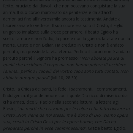
ferito, bruciato dai diavoli, che non potevano conquistare la sua
anima. Il suo corpo martoriato da penitenze e da attacchi
demoniaci fino all’inverosimile ancora lo testimonia. Andate a
Laurenzana e lo vedrete. Il suo cuore era solo di Cristo, il Figlio
unigenito innalzato sulla croce per amore. Il beato Egidio ha
scelto l’amore e non l’odio, la pace e non la guerra, la vita e non la
morte, Cristo e non Beliar. Ha creduto in Cristo e non è andato
perduto, ma possiede la vita eterna. Perfino il corpo non è andato
perduto perché il Signore ha promesso: “
Non abbiate paura di
quelli che uccidono il corpo ma non hanno potere di uccidere
l’anima…perfino i capelli del vostro capo sono tutti contati. Non
abbiate dunque paura
” (Mt 10, 28.30).
Cristo, la Chiesa dei santi, la fede, i sacramenti, i comandamenti,
l’indulgenza: il grande amore con il quale Dio ricco di misericordia
ci ha amati, dice S. Paolo nella seconda lettura, la lettera agli
Efesini, “
da morti che eravamo per le colpe ci ha fatto rivivere in
Cristo…Non viene da noi stessi, ma è dono di Dio…siamo opera
sua, creati in Cristo Gesù per le opere buone, che Dio ha
preparato perché in esse camminassimo
”. Grazie beato Egidio,