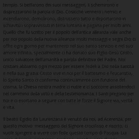
tempio. Si beffarono dei suoi messaggeri, li schernirono e
disprezzarono la parola di Dio. Cosicché vennero i nemici e
incendiarono, demolirono, distrussero tutto e deportarono in
schiavitù i sopravvissuti in terra lontana e pagana per molti anni.
Quello che fu scritto per il popolo dell’antica alleanza vale anche
per noi popolo della nuova alleanza: molti messaggi e segni Dio ci
offre ogni giorno per mantenerci nel suo santo servizio e nel suo
amore infinito, specialmente ci ha donato suo Figlio Gesù Cristo,
unico salvatore dell’umanità e parola definitiva del Padre. Noi
cristiani abbiamo ogni mezzo per essere fedeli a Dio nella santità
e nella sua grazia: Cristo vive in noi per il battesimo e l’eucaristia,
lo Spirito Santo ci conferma continuamente con l’unzione del
crisma, la Chiesa nostra madre ci nutre e ci soccorre assistendoci
nel cammino della virtù e della testimonianza. I Santi pregano per
noi e ci esortano a seguire con tutte le forze il Signore via, verità
e vita.
Il beato Egidio da Laurenzana è venuto da noi, ad Acerenza, per
questo motivo: messaggero del Signore crocifisso e risorto, ci
vuole spingere a vivere con fede questo tempo di Pasqua. Lui