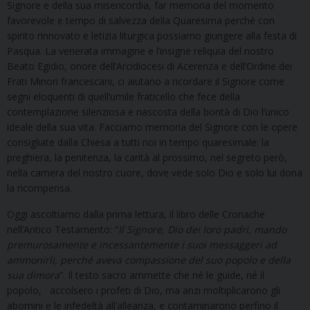
Signore e della sua misericordia, far memoria del momento
favorevole e tempo di salvezza della Quaresima perché con
spirito rinnovato e letizia liturgica possiamo giungere alla festa di
Pasqua. La venerata immagine e l’insigne reliquia del nostro
Beato Egidio, onore dell’Arcidiocesi di Acerenza e dell’Ordine dei
Frati Minori francescani, ci aiutano a ricordare il Signore come
segni eloquenti di quell’umile fraticello che fece della
contemplazione silenziosa e nascosta della bontà di Dio l’unico
ideale della sua vita. Facciamo memoria del Signore con le opere
consigliate dalla Chiesa a tutti noi in tempo quaresimale: la
preghiera, la penitenza, la carità al prossimo, nel segreto però,
nella camera del nostro cuore, dove vede solo Dio e solo lui dona
la ricompensa.
Oggi ascoltiamo dalla prima lettura, il libro delle Cronache
nell’Antico Testamento: “
Il Signore, Dio dei loro padri, mando
premurosamente e incessantemente i suoi messaggeri ad
ammonirli, perché aveva compassione del suo popolo e della
sua dimora
”. Il testo sacro ammette che né le guide, né il
popolo, accolsero i profeti di Dio, ma anzi moltiplicarono gli
abomini e le infedeltà all’alleanza, e contaminarono perfino il