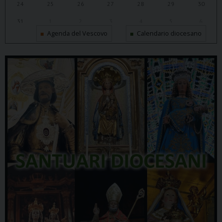
24
25
26
27
28
29
30
31
1
2
3
4
5
6
Agenda del Vescovo
Calendario diocesano