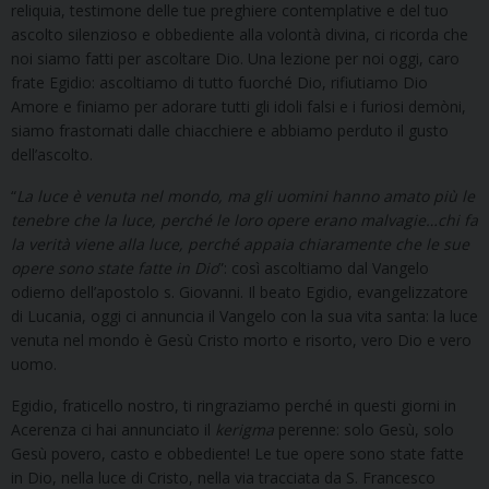
reliquia, testimone delle tue preghiere contemplative e del tuo
ascolto silenzioso e obbediente alla volontà divina, ci ricorda che
noi siamo fatti per ascoltare Dio. Una lezione per noi oggi, caro
frate Egidio: ascoltiamo di tutto fuorché Dio, rifiutiamo Dio
Amore e finiamo per adorare tutti gli idoli falsi e i furiosi demòni,
siamo frastornati dalle chiacchiere e abbiamo perduto il gusto
dell’ascolto.
“
La luce è venuta nel mondo, ma gli uomini hanno amato più le
tenebre che la luce, perché le loro opere erano malvagie…chi fa
la verità viene alla luce, perché appaia chiaramente che le sue
opere sono state fatte in Dio
”: così ascoltiamo dal Vangelo
odierno dell’apostolo s. Giovanni. Il beato Egidio, evangelizzatore
di Lucania, oggi ci annuncia il Vangelo con la sua vita santa: la luce
venuta nel mondo è Gesù Cristo morto e risorto, vero Dio e vero
uomo.
Egidio, fraticello nostro, ti ringraziamo perché in questi giorni in
Acerenza ci hai annunciato il
kerigma
perenne: solo Gesù, solo
Gesù povero, casto e obbediente! Le tue opere sono state fatte
in Dio, nella luce di Cristo, nella via tracciata da S. Francesco