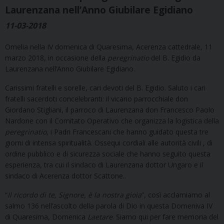
Laurenzana nell’Anno Giubilare Egidiano
11-03-2018
Omelia nella IV domenica di Quaresima, Acerenza cattedrale, 11
marzo 2018, in occasione della
peregrinatio
del B. Egidio da
Laurenzana nell’Anno Giubilare Egidiano.
Carissimi fratelli e sorelle, cari devoti del B. Egidio. Saluto i cari
fratelli sacerdoti concelebranti: il vicario parrocchiale don
Giordano Stigliani, il parroco di Laurenzana don Francesco Paolo
Nardone con il Comitato Operativo che organizza la logistica della
peregrinatio
, i Padri Francescani che hanno guidato questa tre
giorni di intensa spiritualità. Ossequi cordiali alle autorità civili , di
ordine pubblico e di sicurezza sociale che hanno seguito questa
esperienza, tra cui il sindaco di Laurenzana dottor Ungaro e il
sindaco di Acerenza dottor Scattone..
“
Il ricordo di te, Signore, è la nostra gioia
”, così acclamiamo al
salmo 136 nell’ascolto della parola di Dio in questa Domeniva IV
di Quaresima, Domenica
Laetare
. Siamo qui per fare memoria del