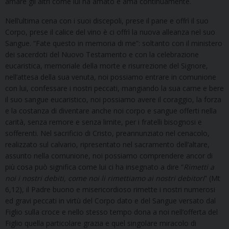
amare gli altri come lui ha amato e ama continuamente.
Nell’ultima cena con i suoi discepoli, prese il pane e offrì il suo
Corpo, prese il calice del vino è ci offrì la nuova alleanza nel suo
Sangue. “Fate questo in memoria di me”: soltanto con il ministero
dei sacerdoti del Nuovo Testamento e con la celebrazione
eucaristica, memoriale della morte e risurrezione del Signore,
nell’attesa della sua venuta, noi possiamo entrare in comunione
con lui, confessare i nostri peccati, mangiando la sua carne e bere
il suo sangue eucaristico, noi possiamo avere il coraggio, la forza
e la costanza di diventare anche noi corpo e sangue offerti nella
carità, senza remore e senza limite, per i fratelli bisognosi e
sofferenti. Nel sacrificio di Cristo, preannunziato nel cenacolo,
realizzato sul calvario, ripresentato nel sacramento dell’altare,
assunto nella comunione, noi possiamo comprendere ancor di
più cosa può significa come lui ci ha insegnato a dire “
Rimetti a
noi i nostri debiti, come noi li rimettiamo ai nostri debitori
” (Mt
6,12), il Padre buono e misericordioso rimette i nostri numerosi
ed gravi peccati in virtù del Corpo dato e del Sangue versato dal
Figlio sulla croce e nello stesso tempo dona a noi nell’offerta del
Figlio quella particolare grazia e quel singolare miracolo di