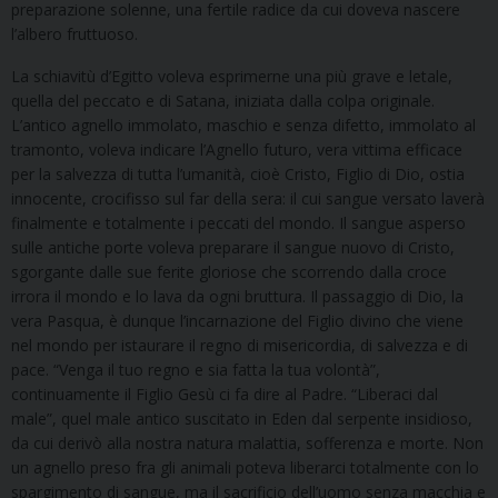
preparazione solenne, una fertile radice da cui doveva nascere
l’albero fruttuoso.
La schiavitù d’Egitto voleva esprimerne una più grave e letale,
quella del peccato e di Satana, iniziata dalla colpa originale.
L’antico agnello immolato, maschio e senza difetto, immolato al
tramonto, voleva indicare l’Agnello futuro, vera vittima efficace
per la salvezza di tutta l’umanità, cioè Cristo, Figlio di Dio, ostia
innocente, crocifisso sul far della sera: il cui sangue versato laverà
finalmente e totalmente i peccati del mondo. Il sangue asperso
sulle antiche porte voleva preparare il sangue nuovo di Cristo,
sgorgante dalle sue ferite gloriose che scorrendo dalla croce
irrora il mondo e lo lava da ogni bruttura. Il passaggio di Dio, la
vera Pasqua, è dunque l’incarnazione del Figlio divino che viene
nel mondo per istaurare il regno di misericordia, di salvezza e di
pace. “Venga il tuo regno e sia fatta la tua volontà”,
continuamente il Figlio Gesù ci fa dire al Padre. “Liberaci dal
male”, quel male antico suscitato in Eden dal serpente insidioso,
da cui derivò alla nostra natura malattia, sofferenza e morte. Non
un agnello preso fra gli animali poteva liberarci totalmente con lo
spargimento di sangue, ma il sacrificio dell’uomo senza macchia e