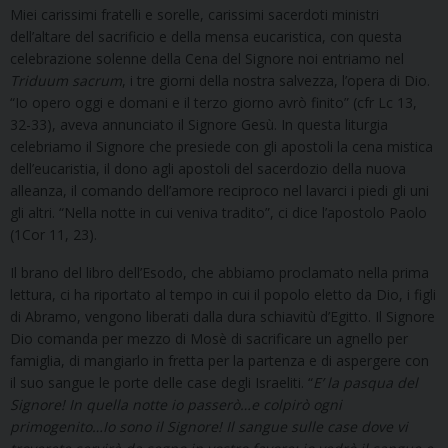
Miei carissimi fratelli e sorelle, carissimi sacerdoti ministri
dell’altare del sacrificio e della mensa eucaristica, con questa
celebrazione solenne della Cena del Signore noi entriamo nel
Triduum sacrum
, i tre giorni della nostra salvezza, l’opera di Dio.
“Io opero oggi e domani e il terzo giorno avrò finito” (cfr Lc 13,
32-33), aveva annunciato il Signore Gesù. In questa liturgia
celebriamo il Signore che presiede con gli apostoli la cena mistica
dell’eucaristia, il dono agli apostoli del sacerdozio della nuova
alleanza, il comando dell’amore reciproco nel lavarci i piedi gli uni
gli altri. “Nella notte in cui veniva tradito”, ci dice l’apostolo Paolo
(1Cor 11, 23).
Il brano del libro dell’Esodo, che abbiamo proclamato nella prima
lettura, ci ha riportato al tempo in cui il popolo eletto da Dio, i figli
di Abramo, vengono liberati dalla dura schiavitù d’Egitto. Il Signore
Dio comanda per mezzo di Mosè di sacrificare un agnello per
famiglia, di mangiarlo in fretta per la partenza e di aspergere con
il suo sangue le porte delle case degli Israeliti. “
E’ la pasqua del
Signore! In quella notte io passerò…e colpirò ogni
primogenito…Io sono il Signore! Il sangue sulle case dove vi