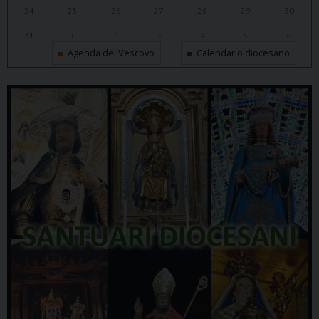
24
25
26
27
28
29
30
31
1
2
3
4
5
6
Agenda del Vescovo
Calendario diocesano