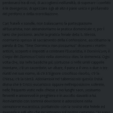
perdonarci tra di noi, di accoglierci nell’umiltà, di superare i conflitti
e le divergenze, di spezzare agli ali altri il pane unico e profumato
del perdono e della riconciliazione.
Cari fratelli e sorelle, non tralasciamo la partecipazione
all’Eucaristia, non abbandoniamo la pratica domenicale e, per i
tanti che possono, anche la pratica feriale della S. Messa,
ricorriamo spesso al sacramento della Confessione, ascoltiamo la
parola di Dio. “Sine Dominico non possumus” dicevano i martiri
antichi, scoperti e impediti a celebrare l’Eucaristia, il
Dominicum
, il
Corpo del
Dominus
Cristo nella
dominica
dies,
la domenica. Ogni
volta che, sia nelle basiliche più sontuose o nelle umili cappelle
montane, c’è un sacerdote, un altare, il pane e il vino e due o tre
riuniti nel suo nome, là c’è il Signore crocifisso risorto, c’è la
Chiesa, c’è la carità. Adoriamola nel tabernacolo questa Ostia
divina che è Cristo eucaristico oppure nell’esposizione solenne,
nelle frequenti visite nelle chiese e nei luoghi sacri, sostiamo
ferventi e amorevoli in preghiera e in ascolto davanti a lui.
Riceviamolo con somma devozione e adorazione nella
comunione eucaristica, portiamolo con la nostra vita fedele ed
evangelica agli altri che incontriamo sul nostro cammino. “
Io sono