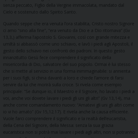
senza peccato, Figlio della Vergine immacolata, mandato dal
Cielo e sostenuto dallo Spirito Santo.
Quando seppe che era venuta l’ora stabilita, Cristo nostro Signore
ci amo “sino alla fine”, “era venuto da Dio e a Dio ritornava” (Gv
13,3,) afferma l’apostolo S. Giovanni, così con grande mitezza e
umiltà si abbassò come uno schiavo, e lavò i piedi agli Apostoli, il
gesto dello schiavo nei confronti dei padroni. In questo gesto
innanzitutto Gesù fece comprendere il significato della
misericordia di Dio, salvatore del suo popolo. Ormai è lui stesso
che si mette al servizio in una forma inimmaginabile: si annienta
per i suoi figli, si china davanti a loro e chiede l’amore di farsi
servire da lui che morirà sulla croce. Si rivela come esempio
principale: “Se dunque io, il Maestro e il Signore, ho lavato i piedi a
voi, anche voi dovete lavare i piedi gli uni gli altri” (Gv 13,14), ma
anche come comandamento nuovo: “Amatevi gli uni gli altri come
io vi ho amato” (Gv 15,12.17). E rivela anche la causa efficiente.
Vuole farci comprendere il significato e la realtà dell’eucaristia,
della Cena del Signore, della Messa: senza la sua grazia
eucaristica non si potrà mai lavare i piedi agli altri, non si potranno