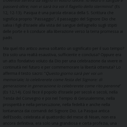
troverete servirà da segno in vostro favore: io vedrò il sangue e
passerò oltre; non vi sarà tra voi il flagello dello sterminio
” (Es
12, 12-13). Pasqua è una parola ebraica della S. Scrittura che
significa proprio “Passaggio”, il passaggio del Signore Dio che
salva i figli d’Israele alla vista del sangue dell’agnello sugli stipiti
delle porte e li conduce alla liberazione verso la terra promessa ai
padri.
Ma quel rito antico aveva soltanto un significato per il suo tempo?
Era solo una realtà esaustiva, sufficiente e conclusa? Oppure era
un atto fondativo voluto da Dio per una celebrazione da vivere in
continuità nel futuro e per commemorare la libertà ottenuta? Lo
afferma il testo sacro: “
Questo giorno sarà per voi un
memoriale; lo celebrerete come festa del Signore: di
generazione in generazione lo celebrerete come rito perenne
”
(Es 12,14). Così fece il popolo d’Israele per secoli e secoli, nella
Tenda del Convegno e poi nel Tempio di Gerusalemme, nella
prosperità e nella persecuzione, nella fedeltà e anche nella
lontananza dai comandi del Signore Dio. La Pasqua antica
dell’Esodo, celebrata al quattordici del mese di Nisan, non era
ancora definitiva, era solo una grandiosa e certa profezia, una