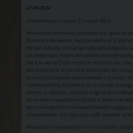
27-03-2024
Omelia Messa crismale 27 marzo 2024
Reverendissimi fratelli sacerdoti, tra i quali un p
Domenico Beneventi, vescovo eletto di S. Marino-
ministri istituiti, consacrati nella vita religios
cari fedeli laici. Voglio dire anche carissimi batte
che è la vita di Cristo morto e risorto in noi, c
alla comunione al sacrificio eucaristico di Cristo
la nostra iniziazione catecumenale e il nostro s
Confermazione, Eucaristia, in un sinodo mistag
schemi. Io vescovo, ministro originario e ordinar
ho concesso quest’anno facoltà ai parroci di amm
per coinvolgerli in una responsabilità maggiore ne
rinnovamento, ben discusso nelle sessioni cano
Ma questo rinnovamento non si può fare senza la