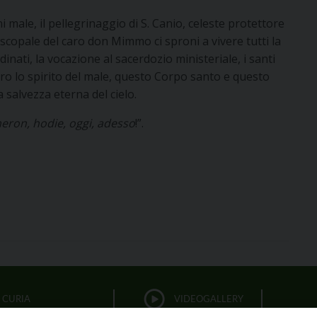
 male, il pellegrinaggio di S. Canio, celeste protettore
piscopale del caro don Mimmo ci sproni a vivere tutti la
nati, la vocazione al sacerdozio ministeriale, i santi
ntro lo spirito del male, questo Corpo santo e questo
 salvezza eterna del cielo.
eron, hodie, oggi, adesso
!”.
CURIA
VIDEOGALLERY