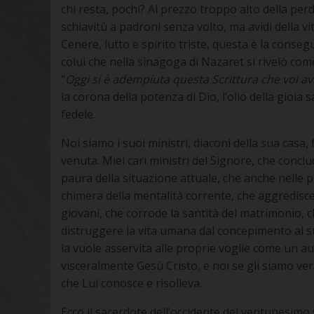
chi resta, pochi? Al prezzo troppo alto della perdi
schiavitù a padroni senza volto, ma avidi della vi
Cenere, lutto e spirito triste, questa è la consegu
colui che nella sinagoga di Nazaret si rivelò com
“
Oggi si è adempiuta questa
Scrittura che voi a
la corona della potenza di Dio, l’olio della gioia 
fedele.
Noi siamo i suoi ministri, diaconi della sua casa, f
venuta. Miei cari ministri del Signore, che conc
paura della situazione attuale, che anche nelle p
chimera della mentalità corrente, che aggredisce e
giovani, che corrode la santità del matrimonio, ch
distruggere la vita umana dal concepimento al suo
la vuole asservita alle proprie voglie come un au
visceralmente Gesù Cristo, e noi se gli siamo ver
che Lui conosce e risolleva.
Ecco il sacerdote dell’occidente del ventunesimo s