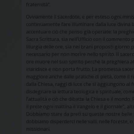
fraternità”.
Ovviamente il sacerdote, e per esteso ogni minist
continuamente fare illuminare dalla luce divina 
accentuare ciò che penso già operiate: la preghi
Sacra Scrittura, sia nell’Ufficio con il commento p
liturgia delle ore, sia nei brani proposti giorno 
necessario per non morire nello spirito. Il sacerd
ore muore nel suo spirito perché la preghiera a
inaridisce e non porta frutto. La promessa sacerd
maggiore anche dalle pratiche di pietà, come il 
dalla Chiesa, raggi di luce che si aggiungono al
disdegnare la lettura teologica e spirituale, c
l’attualità e ciò che dibatte la Chiesa e il mond
il prete ogni mattina il Vangelo e il giornale”, alt
Dobbiamo stare da preti su queste nostre bell
dobbiamo disperderci nelle valli, nelle foreste, o b
missionari.