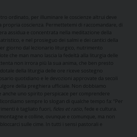
ro ordinato, per illuminare le coscienze altrui deve
la propria coscienza. Permettetemi di raccomandare, di
era assidua e concentrata nella meditazione della
atristico, e nel prosieguo dei salmi e dei cantici della
per giorno dal lezionario liturgico, nutrimento
ote che man mano lascia la fedeltà alla liturgia delle
ttenta non irrora più la sua anima, che ben presto
otale della liturgia delle ore riceve sostegno
rosario quotidiano e le devozioni approvate da secoli
 fulgore della preghiera ufficiale. Non dobbiamo
ome anche uno spirito perspicace per comprendere
o. Ricordiamo sempre lo slogan di qualche tempo fa: “Per
rimenti è tagliato fuori,
fides et
ratio
, fede e cultura.
e montagne e colline, ovunque e comunque, ma non
loccarci sulle cime. In tutti i sensi pastorali e