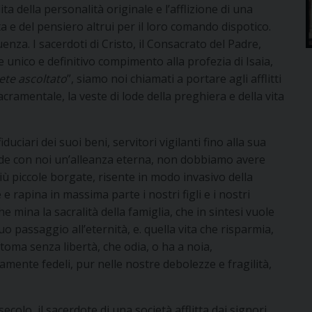
ta della personalità originale e l’afflizione di una
ta e del pensiero altrui per il loro comando dispotico.
enza. I sacerdoti di Cristo, il Consacrato del Padre,
e unico e definitivo compimento alla profezia di Isaia,
vete ascoltato
”, siamo noi chiamati a portare agli afflitti
sacramentale, la veste di lode della preghiera e della vita
iduciari dei suoi beni, servitori vigilanti fino alla sua
lude con noi un’alleanza eterna, non dobbiamo avere
iù piccole borgate, risente in modo invasivo della
 rapina in massima parte i nostri figli e i nostri
e mina la sacralità della famiglia, che in sintesi vuole
 passaggio all’eternità, e. quella vita che risparmia,
toma senza libertà, che odia, o ha a noia,
amente fedeli, pur nelle nostre debolezze e fragilità,
ecolo, il sacerdote di una società afflitta dai signori