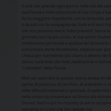
Il sole che splende ogni giorno nella vita del sac
sua Parola e nella comunione al suo Corpo e San
forza maggiore impediente, con la comunità, anche 
o da soli con la compagnia dei Santi e di tanti fr
che non possono avere fedeli presenti. Senza la 
giornata non ha più senso, le sue azioni risulteran
meditazione personale e assidua del lezionario li
comunicare anche ferialmente, seppure per pochi
Chiesa per nutrimento più chiaro e attento dei 
stesso sacerdote che nella meditazione e nell’im
“ruminatio” della Parola.
Miei cari sacerdoti di questa nostra amata Arcid
spirito di pazienza, di sacrificio, di ardimento e
nelle difficoltà materiali e spirituali, di paternità
nella sintesi da presentare
ad limina
alla domand
Diocesi. Nell’
incipit
ho risposto di avere un’opini
speranza in Cristo che non delude mai.