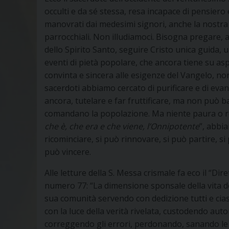
occulti e da sé stessa, resa incapace di pensiero 
manovrati dai medesimi signori, anche la nostra
parrocchiali. Non illudiamoci. Bisogna pregare, a
dello Spirito Santo, seguire Cristo unica guida,
eventi di pietà popolare, che ancora tiene su as
convinta e sincera alle esigenze del Vangelo, non
sacerdoti abbiamo cercato di purificare e di eva
ancora, tutelare e far fruttificare, ma non può b
comandano la popolazione. Ma niente paura o re
che è, che era e che viene, l’Onnipotente
”, abbi
ricominciare, si può rinnovare, si può partire, si 
può vincere.
Alle letture della S. Messa crismale fa eco il “Diret
numero 77: “La dimensione sponsale della vita de
sua comunità servendo con dedizione tutti e cia
con la luce della verità rivelata, custodendo auto
correggendo gli errori, perdonando, sanando le 