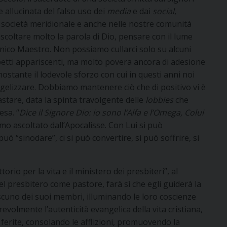
e allucinata del falso uso dei
media
e dai
social
,
 società meridionale e anche nelle nostre comunità
scoltare molto la parola di Dio, pensare con il lume
 unico Maestro. Non possiamo cullarci solo su alcuni
petti appariscenti, ma molto povera ancora di adesione
ostante il lodevole sforzo con cui in questi anni noi
ngelizzare. Dobbiamo mantenere ciò che di positivo vi è
astare, data la spinta travolgente delle
lobbies
che
sa. “
Dice il Signore Dio: io sono l’Alfa e l’Omega, Colui
amo ascoltato dall’Apocalisse. Con Lui si può
può “sinodare”, ci si può convertire, si può soffrire, si
torio per la vita e il ministero dei presbiteri”, al
l presbitero come pastore, farà sì che egli guiderà la
scuno dei suoi membri, illuminando le loro coscienze
revolmente l’autenticità evangelica della vita cristiana,
ferite, consolando le afflizioni, promuovendo la