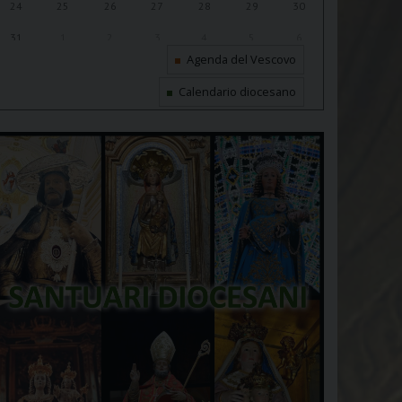
24
25
26
27
28
29
30
31
1
2
3
4
5
6
Agenda del Vescovo
Calendario diocesano