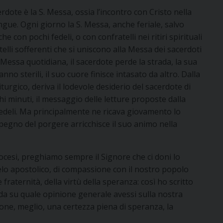
erdote è la S. Messa, ossia l’incontro con Cristo nella
gue. Ogni giorno la S. Messa, anche feriale, salvo
con pochi fedeli, o con confratelli nei ritiri spirituali
atelli sofferenti che si uniscono alla Messa dei sacerdoti
Messa quotidiana, il sacerdote perde la strada, la sua
no sterili, il suo cuore finisce intasato da altro. Dalla
turgico, deriva il lodevole desiderio del sacerdote di
 minuti, il messaggio delle letture proposte dalla
fedeli. Ma principalmente ne ricava giovamento lo
pegno del porgere arricchisce il suo animo nella
iocesi, preghiamo sempre il Signore che ci doni lo
 zelo apostolico, di compassione con il nostro popolo
 e fraternità, della virtù della speranza: così ho scritto
a su quale opinione generale avessi sulla nostra
one, meglio, una certezza piena di speranza, la