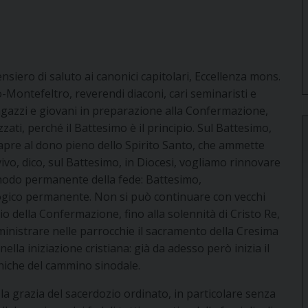
ensiero di saluto ai canonici capitolari, Eccellenza mons.
Montefeltro, reverendi diaconi, cari seminaristi e
a, ragazzi e giovani in preparazione alla Confermazione,
zzati, perché il Battesimo è il principio. Sul Battesimo,
he apre al dono pieno dello Spirito Santo, che ammette
 vivo, dico, sul Battesimo, in Diocesi, vogliamo rinnovare
inodo permanente della fede: Battesimo,
ogico permanente. Non si può continuare con vecchi
io della Confermazione, fino alla solennità di Cristo Re,
inistrare nelle parrocchie il sacramento della Cresima
lla iniziazione cristiana: già da adesso però inizia il
niche del cammino sinodale.
 grazia del sacerdozio ordinato, in particolare senza