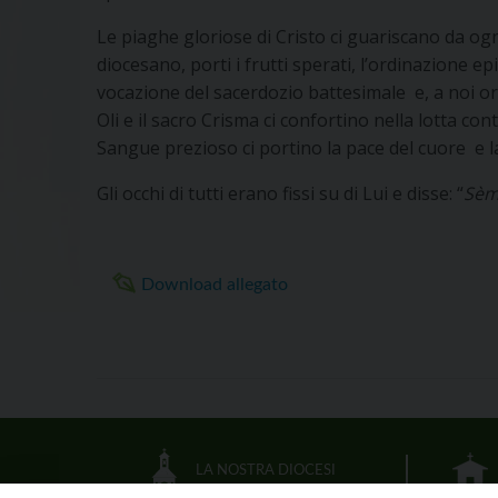
Le piaghe gloriose di Cristo ci guariscano da ogni
diocesano, porti i frutti sperati, l’ordinazione e
vocazione del sacerdozio battesimale e, a noi ordi
Oli e il sacro Crisma ci confortino nella lotta co
Sangue prezioso ci portino la pace del cuore e la
Gli occhi di tutti erano fissi su di Lui e disse: “
Sèm
Download allegato
LA NOSTRA DIOCESI