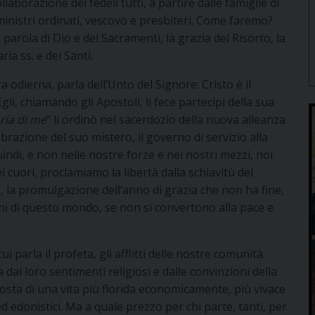
llaborazione dei fedeli tutti, a partire dalle famiglie di
 ministri ordinati, vescovo e presbiteri. Come faremo?
ola di Dio e dei Sacramenti, la grazia del Risorto, la
ria ss. e dei Santi.
a odierna, parla dell’Unto del Signore: Cristo è il
gli, chiamando gli Apostoli, li fece partecipi della sua
ria di me
” li ordinò nel sacerdozio della nuova alleanza
ebrazione del suo mistero, il governo di servizio alla
uindi, e non nelle nostre forze e nei nostri mezzi, noi
 cuori, proclamiamo la libertà dalla schiavitù del
e, la promulgazione dell’anno di grazia che non ha fine,
nni di questo mondo, se non si convertono alla pace e
cui parla il profeta, gli afflitti delle nostre comunità.
dai loro sentimenti religiosi e dalle convinzioni della
oposta di una vita più florida economicamente, più vivace
 edonistici. Ma a quale prezzo per chi parte, tanti, per