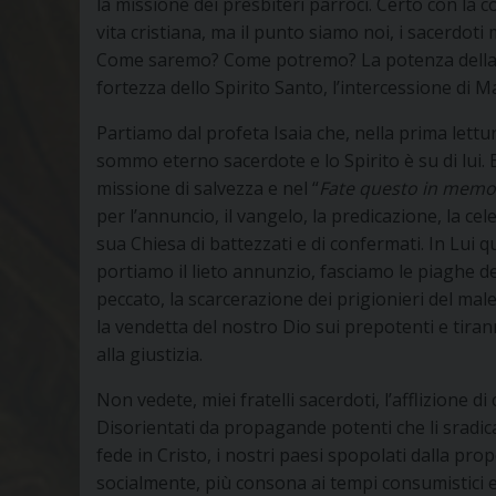
la missione dei presbiteri parroci. Certo con la co
vita cristiana, ma il punto siamo noi, i sacerdoti
Come saremo? Come potremo? La potenza della par
fortezza dello Spirito Santo, l’intercessione di Ma
Partiamo dal profeta Isaia che, nella prima lettur
sommo eterno sacerdote e lo Spirito è su di lui. E
missione di salvezza e nel “
Fate questo in memo
per l’annuncio, il vangelo, la predicazione, la cel
sua Chiesa di battezzati e di confermati. In Lui q
portiamo il lieto annunzio, fasciamo le piaghe dei
peccato, la scarcerazione dei prigionieri del mal
la vendetta del nostro Dio sui prepotenti e tira
alla giustizia.
Non vedete, miei fratelli sacerdoti, l’afflizione di 
Disorientati da propagande potenti che li sradica 
fede in Cristo, i nostri paesi spopolati dalla pr
socialmente, più consona ai tempi consumistici ed