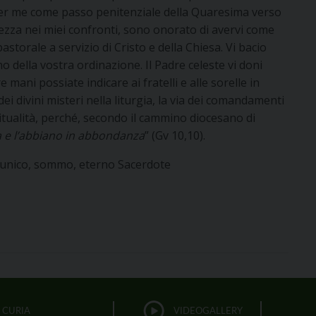
er me come passo penitenziale della Quaresima verso
atezza nei miei confronti, sono onorato di avervi come
astorale a servizio di Cristo e della Chiesa. Vi bacio
 della vostra ordinazione. Il Padre celeste vi doni
mani possiate indicare ai fratelli e alle sorelle in
ei divini misteri nella liturgia, la via dei comandamenti
piritualità, perché, secondo il cammino diocesano di
a e l’abbiano in abbondanza
” (Gv 10,10).
to, unico, sommo, eterno Sacerdote
CURIA
VIDEOGALLERY