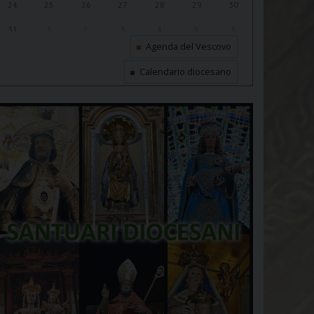
24
25
26
27
28
29
30
31
1
2
3
4
5
6
Agenda del Vescovo
Calendario diocesano