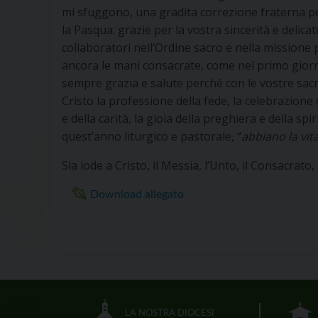
mi sfuggono, una gradita correzione fraterna p
la Pasqua: grazie per la vostra sincerità e delic
collaboratori nell’Ordine sacro e nella missione p
ancora le mani consacrate, come nel primo giorno
sempre grazia e salute perché con le vostre sacre 
Cristo la professione della fede, la celebrazione d
e della carità, la gioia della preghiera e della s
quest’anno liturgico e pastorale, “
abbiano la vit
Sia lode a Cristo, il Messia, l’Unto, il Consacra
Download allegato
LA NOSTRA DIOCESI