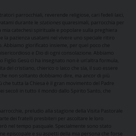
atori parrocchiali, reverende religiose, cari fedeli laici,
rvatami durante le
stationes
quaresimali, parrocchia per
 mia catechesi spirituale e popolare sulla preghiera
he la pazienza usatami nel vivere uno speciale ritiro
. Abbiamo glorificato insieme, per quel poco che
 misericordioso e Dio di ogni consolazione. Abbiamo
uo Figlio Gesù ci ha insegnato non è un’altra formula,
 del cristiano, chierico o laico che sia, il suo essere
che non soltanto dobbiamo dire, ma ancor di più
ù che tutta la Chiesa è il gran movimento del Padre
i secoli in tutto il mondo dallo Spirito Santo, che
arrocchie, preludio alla stagione della Visita Pastorale
e dei fratelli presbiteri per ascoltare le loro
nuerò nel tempo pasquale. Specialmente sono stato
ione episcopale e su aspetti della mia persona che forse