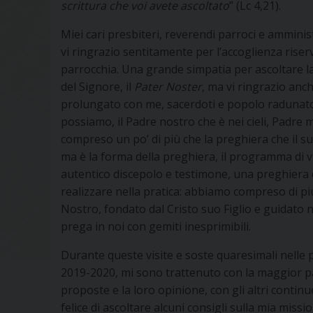
scrittura che voi avete ascoltato
” (Lc 4,21).
Miei cari presbiteri, reverendi parroci e amministr
vi ringrazio sentitamente per l’accoglienza rise
parrocchia. Una grande simpatia per ascoltare la
del Signore, il
Pater
Noster
, ma vi ringrazio anc
prolungato con me, sacerdoti e popolo radunato
possiamo, il Padre nostro che è nei cieli, Padre
compreso un po’ di più che la preghiera che il s
ma è la forma della preghiera, il programma di vita
autentico discepolo e testimone, una preghiera 
realizzare nella pratica: abbiamo compreso di pi
Nostro, fondato dal Cristo suo Figlio e guidato ne
prega in noi con gemiti inesprimibili.
Durante queste visite e soste quaresimali nelle p
2019-2020, mi sono trattenuto con la maggior part
proposte e la loro opinione, con gli altri conti
felice di ascoltare alcuni consigli sulla mia miss