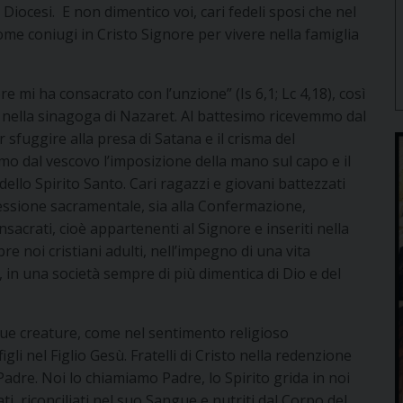
Diocesi. E non dimentico voi, cari fedeli sposi che nel
me coniugi in Cristo Signore per vivere nella famiglia
re mi ha consacrato con l’unzione” (Is 6,1; Lc 4,18), così
za nella sinagoga di Nazaret. Al battesimo ricevemmo dal
 sfuggire alla presa di Satana e il crisma del
 dal vescovo l’imposizione della mano sul capo e il
ello Spirito Santo. Cari ragazzi e giovani battezzati
fessione sacramentale, sia alla Confermazione,
nsacrati, cioè appartenenti al Signore e inseriti nella
e noi cristiani adulti, nell’impegno di una vita
, in una società sempre di più dimentica di Dio e del
ue creature, come nel sentimento religioso
gli nel Figlio Gesù. Fratelli di Cristo nella redenzione
 Padre. Noi lo chiamiamo Padre, lo Spirito grida in noi
i, riconciliati nel suo Sangue e nutriti dal Corpo del