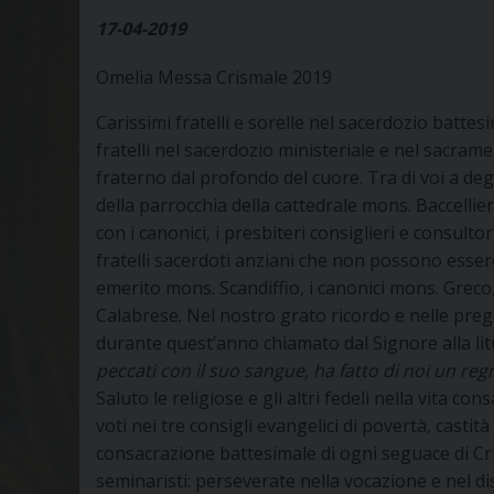
17-04-2019
Omelia Messa Crismale 2019
Carissimi fratelli e sorelle nel sacerdozio battes
fratelli nel sacerdozio ministeriale e nel sacrame
fraterno dal profondo del cuore. Tra di voi a de
della parrocchia della cattedrale mons. Baccellier
con i canonici, i presbiteri consiglieri e consultor
fratelli sacerdoti anziani che non possono essere
emerito mons. Scandiffio, i canonici mons. Greco,
Calabrese. Nel nostro grato ricordo e nelle preg
durante quest’anno chiamato dal Signore alla litu
peccati con il suo sangue, ha fatto di noi un reg
Saluto le religiose e gli altri fedeli nella vita con
voti nei tre consigli evangelici di povertà, casti
consacrazione battesimale di ogni seguace di Cris
seminaristi: perseverate nella vocazione e nel di