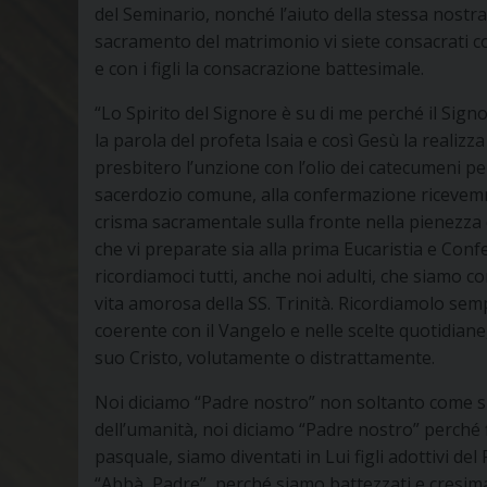
del Seminario, nonché l’aiuto della stessa nostra 
sacramento del matrimonio vi siete consacrati co
e con i figli la consacrazione battesimale.
“Lo Spirito del Signore è su di me perché il Signo
la parola del profeta Isaia e così Gesù la realiz
presbitero l’unzione con l’olio dei catecumeni per
sacerdozio comune, alla confermazione ricevemmo
crisma sacramentale sulla fronte nella pienezza d
che vi preparate sia alla prima Eucaristia e Con
ricordiamoci tutti, anche noi adulti, che siamo co
vita amorosa della SS. Trinità. Ricordiamolo sempr
coerente con il Vangelo e nelle scelte quotidiane
suo Cristo, volutamente o distrattamente.
Noi diciamo “Padre nostro” non soltanto come s
dell’umanità, noi diciamo “Padre nostro” perché fi
pasquale, siamo diventati in Lui figli adottivi del
“Abbà, Padre”, perché siamo battezzati e cresimat