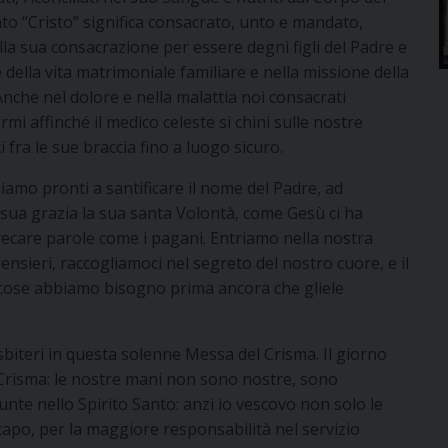
o “Cristo” significa consacrato, unto e mandato,
lla sua consacrazione per essere degni figli del Padre e
 della vita matrimoniale familiare e nella missione della
 Anche nel dolore e nella malattia noi consacrati
rmi affinché il medico celeste si chini sulle nostre
i fra le sue braccia fino a luogo sicuro.
i siamo pronti a santificare il nome del Padre, ad
a sua grazia la sua santa Volontà, come Gesù ci ha
recare parole come i pagani. Entriamo nella nostra
ensieri, raccogliamoci nel segreto del nostro cuore, e il
i cose abbiamo bisogno prima ancora che gliele
resbiteri in questa solenne Messa del Crisma. Il giorno
l Crisma: le nostre mani non sono nostre, sono
te nello Spirito Santo: anzi io vescovo non solo le
apo, per la maggiore responsabilità nel servizio