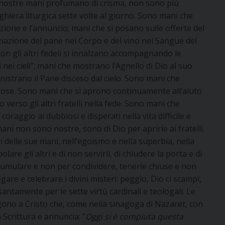
e nostre mani profumano di crisma, non sono più
ghiera liturgica sette volte al giorno. Sono mani che
azione e l’annuncio; mani che si posano sulle offerte del
nziazione del pane nel Corpo e del vino nel Sangue del
n gli altri fedeli si innalzano accompagnando le
 nei cieli”; mani che mostrano l’Agnello di Dio al suo
istrano il Pane disceso dal cielo. Sono mani che
cose. Sono mani che si aprono continuamente all’aiuto
no verso gli altri fratelli nella fede. Sono mani che
raggio ai dubbiosi e disperati nella vita difficile e
i non sono nostre, sono di Dio per aprirle ai fratelli.
delle sue mani, nell’egoismo e nella superbia, nella
re gli altri e di non servirli, di chiudere la porta e di
ccumulare e non per condividere, tenerle chiuse e non
are e celebrare i divini misteri: peggio, Dio ci scampi,
santamente per le sette virtù cardinali e teologali. Le
ono a Cristo che, come nella sinagoga di Nazaret, con
a Scrittura e annuncia: “
Oggi si è compiuta questa