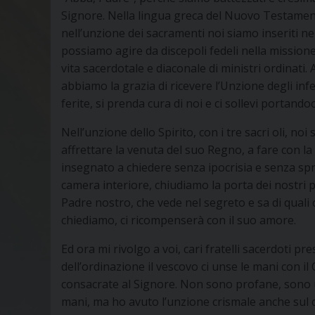
Signore. Nella lingua greca del Nuovo Testament
nell’unzione dei sacramenti noi siamo inseriti ne
possiamo agire da discepoli fedeli nella missione
vita sacerdotale e diaconale di ministri ordinati.
abbiamo la grazia di ricevere l’Unzione degli infe
ferite, si prenda cura di noi e ci sollevi portandoc
Nell’unzione dello Spirito, con i tre sacri oli, no
affrettare la venuta del suo Regno, a fare con l
insegnato a chiedere senza ipocrisia e senza sp
camera interiore, chiudiamo la porta dei nostri p
Padre nostro, che vede nel segreto e sa di qual
chiediamo, ci ricompenserà con il suo amore.
Ed ora mi rivolgo a voi, cari fratelli sacerdoti p
dell’ordinazione il vescovo ci unse le mani con i
consacrate al Signore. Non sono profane, sono un
mani, ma ho avuto l’unzione crismale anche sul c