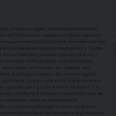
imale, profetico e regale, reverendissimi e carissimi
nto dell’Ordine sacro, vi saluto con affetto paterno e
gna rappresentanza saluto il vicario generale e parroco
e e il presidente del capitolo cattedrale mons. Cardillo
i, ma non dimentico parimenti i più cari tra di noi, i
 con noi per motivi di salute, ossia l’arcivescovo
 mons. Lettini, don Forenza, don Cafarelli, don
hiere di suffragio il canonico don Antonio Giganti,
rgia celeste. “
Cristo ci ama e ci ha liberati dai nostri
no, sacerdoti per il suo Dio e Padre
” (cfr Apoc 1, 5-6).
sacrata, nell’offerta di voi stessi e nella professione dei
tà e obbedienza, vivete più radicalmente la
to. Un pensiero particolare ai nostri cari giovani
scernimento con l’aiuto dei formatori e degli educatori