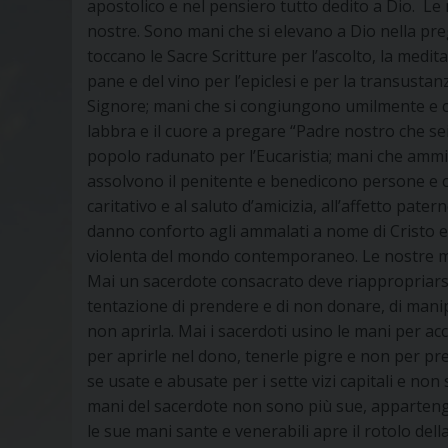
apostolico e nel pensiero tutto dedito a Dio. L
nostre. Sono mani che si elevano a Dio nella pre
toccano le Sacre Scritture per l’ascolto, la medit
pane e del vino per l’epiclesi e per la transusta
Signore; mani che si congiungono umilmente e co
labbra e il cuore a pregare “Padre nostro che sei
popolo radunato per l’Eucaristia; mani che ammin
assolvono il penitente e benedicono persone e 
caritativo e al saluto d’amicizia, all’affetto pater
danno conforto agli ammalati a nome di Cristo e co
violenta del mondo contemporaneo. Le nostre man
Mai un sacerdote consacrato deve riappropriarsi 
tentazione di prendere e di non donare, di manipola
non aprirla. Mai i sacerdoti usino le mani per a
per aprirle nel dono, tenerle pigre e non per preg
se usate e abusate per i sette vizi capitali e non 
mani del sacerdote non sono più sue, apparteng
le sue mani sante e venerabili apre il rotolo dell