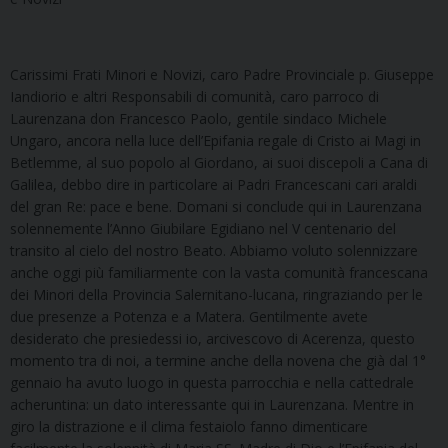
Carissimi Frati Minori e Novizi, caro Padre Provinciale p. Giuseppe
Iandiorio e altri Responsabili di comunità, caro parroco di
Laurenzana don Francesco Paolo, gentile sindaco Michele
Ungaro, ancora nella luce dell’Epifania regale di Cristo ai Magi in
Betlemme, al suo popolo al Giordano, ai suoi discepoli a Cana di
Galilea, debbo dire in particolare ai Padri Francescani cari araldi
del gran Re: pace e bene. Domani si conclude qui in Laurenzana
solennemente l’Anno Giubilare Egidiano nel V centenario del
transito al cielo del nostro Beato. Abbiamo voluto solennizzare
anche oggi più familiarmente con la vasta comunità francescana
dei Minori della Provincia Salernitano-lucana, ringraziando per le
due presenze a Potenza e a Matera. Gentilmente avete
desiderato che presiedessi io, arcivescovo di Acerenza, questo
momento tra di noi, a termine anche della novena che già dal 1°
gennaio ha avuto luogo in questa parrocchia e nella cattedrale
acheruntina: un dato interessante qui in Laurenzana. Mentre in
giro la distrazione e il clima festaiolo fanno dimenticare