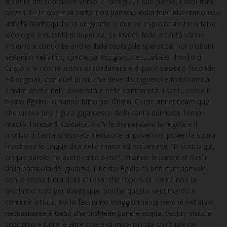
ardente del suo cuore verso la famiglia, il suo paese, i suoi frati, i
poveri. Se le opere di carità non partono dalla fede diventano solo
attività filantropiche di un giorno o due ed esposte anche a false
ideologie e sussulti di superbia. Se invece fede e carità vanno
insieme e condotte anche dalla teologale speranza, noi cristiani
vediamo nell’altro, specie se bisognoso e scartato, il volto di
Cristo e le nostre azioni di solidarietà e di pace saranno feconde
ed originali, con quel di più che deve distinguerci e fortificarci a
servire anche nelle avversità e nelle contrarietà. I santi, come il
beato Egidio, lo hanno fatto per Cristo. Come dimenticare quel
che diceva una figura gigantesca della carità dei nostri tempi:
madre Teresa di Calcutta. A chi le domandava la regola e il
motivo di tanta smisurata dedizione ai poveri più poveri la suora
mostrava le cinque dita della mano ed esclamava: “E’ scritto qui,
cinque parole, ‘lo avete fatto a me”’, citando le parole di Gesù
dalla parabola del giudizio. Il beato Egidio fu ben consapevole,
con la storia tutta della Chiesa, che l’opera di carità non la
facciamo solo per filantropia, poiché questo sentimento è
comune a tutti, ma lo facciamo maggiormente perché nell’altro
necessitante è Gesù che ci chiede pane e acqua, vestiti, visita e
soccorso e tutte le altre opere di misericordia spirituale nei