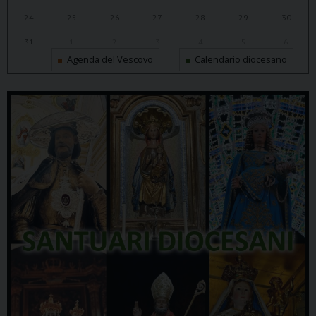
24
25
26
27
28
29
30
31
1
2
3
4
5
6
Agenda del Vescovo
Calendario diocesano