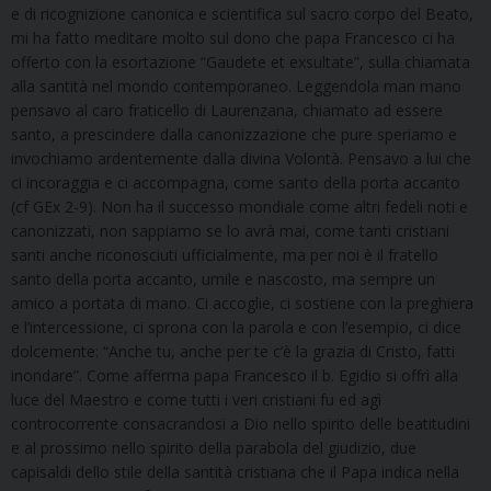
e di ricognizione canonica e scientifica sul sacro corpo del Beato,
mi ha fatto meditare molto sul dono che papa Francesco ci ha
offerto con la esortazione “Gaudete et exsultate”, sulla chiamata
alla santità nel mondo contemporaneo. Leggendola man mano
pensavo al caro fraticello di Laurenzana, chiamato ad essere
santo, a prescindere dalla canonizzazione che pure speriamo e
invochiamo ardentemente dalla divina Volontà. Pensavo a lui che
ci incoraggia e ci accompagna, come santo della porta accanto
(cf GEx 2-9). Non ha il successo mondiale come altri fedeli noti e
canonizzati, non sappiamo se lo avrà mai, come tanti cristiani
santi anche riconosciuti ufficialmente, ma per noi è il fratello
santo della porta accanto, umile e nascosto, ma sempre un
amico a portata di mano. Ci accoglie, ci sostiene con la preghiera
e l’intercessione, ci sprona con la parola e con l’esempio, ci dice
dolcemente: “Anche tu, anche per te c’è la grazia di Cristo, fatti
inondare”. Come afferma papa Francesco il b. Egidio si offrì alla
luce del Maestro e come tutti i veri cristiani fu ed agì
controcorrente consacrandosi a Dio nello spirito delle beatitudini
e al prossimo nello spirito della parabola del giudizio, due
capisaldi dello stile della santità cristiana che il Papa indica nella