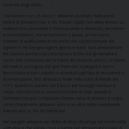
confronti degli afflitti.
“
Nell’amore non c’è timore
”, abbiamo ascoltato dalla prima
lettera di Giovanni (1Gv 4,18). Il beato Egidio non ebbe timore. Lo
vediamo tra Laurenzana e Potenza umile e silenzioso, lavoratore
e contemplativo, ma senza timore o paura, se non come
cristiano di quella parte di noi stessi che ci porta lontano dal
Signore e che bisogna vigilare giorno e notte. Non aveva timore
del Diavolo perché in lui c’era l’amore di Dio che gli riempiva il
cuore, non c’era posto per le trame del serpente antico. Lo Spirito
del male si accorgeva che quel frate non si piegava e non si
terrorizzava al suo cospetto e accentuò ogni tipo di vessazione e
di persecuzione, fino all’attacco finale nella notte di Natale del
1517, quando lo assaltò con il fuoco per bruciagli l’anima e il
corpo. Una lotta fisica, senza esclusione di colpi: quando il
Demonio non può conquistare l’anima cerca di straziare il corpo,
come chiaramente abbiamo visto in un altro santo meridionale
francescano, p. Pio da Pietrelcina.
Nel Vangelo abbiamo ascoltato di Gesù che prega sul monte nella
solitudine e che spinge i suoi a partire per attraversare il mare di