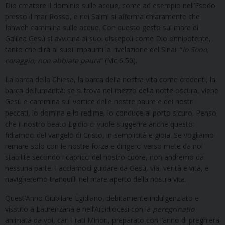
Dio creatore il dominio sulle acque, come ad esempio nell’Esodo
presso il mar Rosso, e nei Salmi si afferma chiaramente che
Iahweh cammina sulle acque. Con questo gesto sul mare di
Galilea Gesù si avvicina ai suoi discepoli come Dio onnipotente,
tanto che dirà ai suoi impauriti la rivelazione del Sinai: “
Io Sono,
coraggio, non abbiate paura
” (Mc 6,50).
La barca della Chiesa, la barca della nostra vita come credenti, la
barca dell’umanità: se si trova nel mezzo della notte oscura, viene
Gesù e cammina sul vortice delle nostre paure e dei nostri
peccati, lo domina e lo redime, lo conduce al porto sicuro. Penso
che il nostro beato Egidio ci vuole suggerire anche questo:
fidiamoci del vangelo di Cristo, in semplicità e gioia. Se vogliamo
remare solo con le nostre forze e dirigerci verso mete da noi
stabilite secondo i capricci del nostro cuore, non andremo da
nessuna parte. Facciamoci guidare da Gesù, via, verità e vita, e
navigheremo tranquilli nel mare aperto della nostra vita.
Quest’Anno Giubilare Egidiano, debitamente indulgenziato e
vissuto a Laurenzana e nell’Arcidiocesi con la
peregrinatio
animata da voi, cari Frati Minori, preparato con l’anno di preghiera