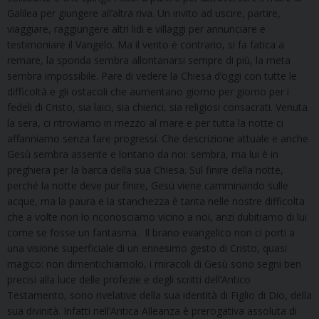
Galilea per giungere all’altra riva. Un invito ad uscire, partire,
viaggiare, raggiungere altri lidi e villaggi per annunciare e
testimoniare il Vangelo. Ma il vento è contrario, si fa fatica a
remare, la sponda sembra allontanarsi sempre di più, la meta
sembra impossibile. Pare di vedere la Chiesa d’oggi con tutte le
difficoltà e gli ostacoli che aumentano giorno per giorno per i
fedeli di Cristo, sia laici, sia chierici, sia religiosi consacrati. Venuta
la sera, ci ritroviamo in mezzo al mare e per tutta la notte ci
affanniamo senza fare progressi. Che descrizione attuale e anche
Gesù sembra assente e lontano da noi: sembra, ma lui è in
preghiera per la barca della sua Chiesa. Sul finire della notte,
perché la notte deve pur finire, Gesù viene camminando sulle
acque, ma la paura e la stanchezza è tanta nelle nostre difficolta
che a volte non lo riconosciamo vicino a noi, anzi dubitiamo di lui
come se fosse un fantasma. Il brano evangelico non ci porti a
una visione superficiale di un ennesimo gesto di Cristo, quasi
magico: non dimentichiamolo, i miracoli di Gesù sono segni ben
precisi alla luce delle profezie e degli scritti dell’Antico
Testamento, sono rivelative della sua identità di Figlio di Dio, della
sua divinità. Infatti nell’Antica Alleanza è prerogativa assoluta di