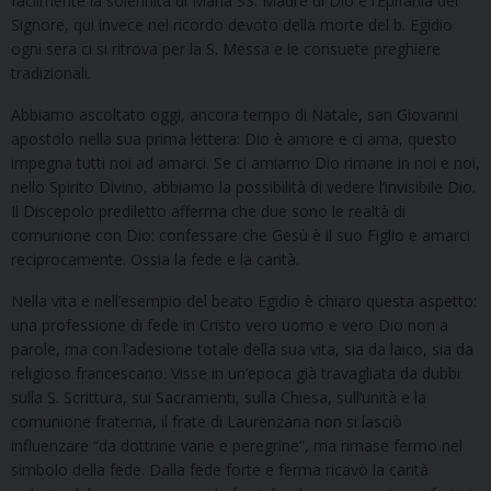
facilmente la solennità di Maria SS. Madre di Dio e l’Epifania del
Signore, qui invece nel ricordo devoto della morte del b. Egidio
ogni sera ci si ritrova per la S. Messa e le consuete preghiere
tradizionali.
Abbiamo ascoltato oggi, ancora tempo di Natale, san Giovanni
apostolo nella sua prima lettera: Dio è amore e ci ama, questo
impegna tutti noi ad amarci. Se ci amiamo Dio rimane in noi e noi,
nello Spirito Divino, abbiamo la possibilità di vedere l’invisibile Dio.
Il Discepolo prediletto afferma che due sono le realtà di
comunione con Dio: confessare che Gesù è il suo Figlio e amarci
reciprocamente. Ossia la fede e la carità.
Nella vita e nell’esempio del beato Egidio è chiaro questa aspetto:
una professione di fede in Cristo vero uomo e vero Dio non a
parole, ma con l’adesione totale della sua vita, sia da laico, sia da
religioso francescano. Visse in un’epoca già travagliata da dubbi
sulla S. Scrittura, sui Sacramenti, sulla Chiesa, sull’unità e la
comunione fraterna, il frate di Laurenzana non si lasciò
influenzare “da dottrine varie e peregrine”, ma rimase fermo nel
simbolo della fede. Dalla fede forte e ferma ricavò la carità