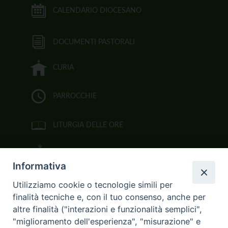
CALENDARIO DIOCESANO
DOCUMENTI PASTORALI
CURIA
PARROCCHIE
LITURGIA DELLE ORE
BIBBIA CEI ON LINE
Informativa
VIDEOGALLERY
Utilizziamo cookie o tecnologie simili per
finalità tecniche e, con il tuo consenso, anche per
FOTOGALLERY
altre finalità ("interazioni e funzionalità semplici",
"miglioramento dell'esperienza", "misurazione" e