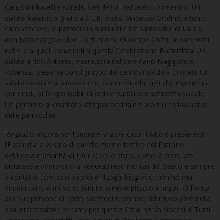
Carissimi fratelli e sorelle, cari devoti del beato Domenico. Un
saluto fraterno e grato a S.E.R. mons. Vincenzo Orofino, nostro
caro vescovo, ai parroci di Lauria delle tre parrocchie di Lauria,
don Michelangelo, don Luigi, mons. Giuseppe Cozzi, ai sacerdoti
nativi e a quelli convenuti a questa Celebrazione Eucaristica. Un
saluto a don Antonio, vicerettore del Seminario Maggiore di
Potenza, presente con il gruppo dei seminaristi della Diocesi. Un
saluto cordiale al sindaco sen. Gianni Pittella, agli altri esponenti
comunali, ai Responsabili di ordine pubblico e sicurezza sociale.
Un pensiero al comitato interparrocchiale e a tutti i collaboratori
delle parrocchie.
Ringrazio ancora per l’onore e la gioia circa l’invito a presiedere
l’Eucaristia a vespro di questo giorno festivo del Patrono
dell’intera comunità di Lauria: sono stato, come è noto, ben
diciassette anni vicino ai venerati resti mortali del Beato e sempre
a contatto con i suoi ricordi e i luoghi biografici: non ho mai
dimenticato, e mi sono sentito sempre piccolo e impari di fronte
alla sua persona di santo sacerdote, sempre fiducioso però nella
sua intercessione per me, per questa Città, per la diocesi di Tursi-