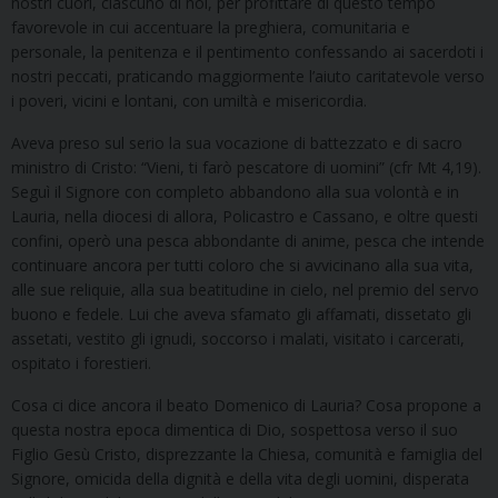
nostri cuori, ciascuno di noi, per profittare di questo tempo
favorevole in cui accentuare la preghiera, comunitaria e
personale, la penitenza e il pentimento confessando ai sacerdoti i
nostri peccati, praticando maggiormente l’aiuto caritatevole verso
i poveri, vicini e lontani, con umiltà e misericordia.
Aveva preso sul serio la sua vocazione di battezzato e di sacro
ministro di Cristo: “Vieni, ti farò pescatore di uomini” (cfr Mt 4,19).
Seguì il Signore con completo abbandono alla sua volontà e in
Lauria, nella diocesi di allora, Policastro e Cassano, e oltre questi
confini, operò una pesca abbondante di anime, pesca che intende
continuare ancora per tutti coloro che si avvicinano alla sua vita,
alle sue reliquie, alla sua beatitudine in cielo, nel premio del servo
buono e fedele. Lui che aveva sfamato gli affamati, dissetato gli
assetati, vestito gli ignudi, soccorso i malati, visitato i carcerati,
ospitato i forestieri.
Cosa ci dice ancora il beato Domenico di Lauria? Cosa propone a
questa nostra epoca dimentica di Dio, sospettosa verso il suo
Figlio Gesù Cristo, disprezzante la Chiesa, comunità e famiglia del
Signore, omicida della dignità e della vita degli uomini, disperata