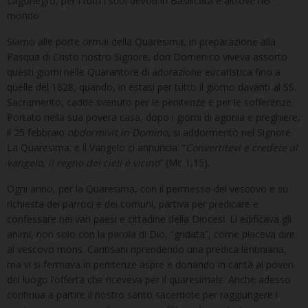
Lagonegro, per i tutti i suoi devoti in Basilicata e altrove nel
mondo.
Siamo alle porte ormai della Quaresima, in preparazione alla
Pasqua di Cristo nostro Signore, don Domenico viveva assorto
questi giorni nelle Quarantore di adorazione eucaristica fino a
quelle del 1828, quando, in estasi per tutto il giorno davanti al SS.
Sacramento, cadde svenuto per le penitenze e per le sofferenze.
Portato nella sua povera casa, dopo i giorni di agonia e preghiere,
il 25 febbraio
obdormivit
in
Domino
, si addormentò nel Signore.
La Quaresima: e il Vangelo ci annuncia: “
Convertitevi e credete al
vangelo, il regno dei cieli è vicino
” (Mc 1,15).
Ogni anno, per la Quaresima, con il permesso del vescovo e su
richiesta dei parroci e dei comuni, partiva per predicare e
confessare nei vari paesi e cittadine della Diocesi. Lì edificava gli
animi, non solo con la parola di Dio, “gridata”, come piaceva dire
al vescovo mons. Cantisani riprendendo una predica lentiniana,
ma vi si fermava in penitenze aspre e donando in carità ai poveri
del luogo l’offerta che riceveva per il quaresimale. Anche adesso
continua a partire il nostro santo sacerdote per raggiungere i