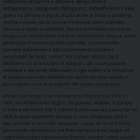
nell’idolatria del piacere e dell’avere, del successo e
dell’apparenza, imprigionata dall’egoismo, dall’indifferenza e dalla
guerra tra persone e popoli, stupita anche di fronte a pandemie,
vecchie e nuove, che la scienza e la tecnica, tanto osannate,
riescono a stento a contenere. Noi che ci troviamo non solo in
un’epoca di cambiamento, ma in un cambiamento d’epoca, come
anche papa Francesco ha detto più volte, cosa possiamo
prendere dall’esempio e dalla testimonianza cristiana e
sacerdotale del beato Lentini? Noi cristiani cattolici che ci
dibattiamo tra la tentazione di adeguarci alle nuove proposte
mondane e alle mode affascinanti in ogni ambito e la tentazione
di chiuderci nei nostri ambienti con i pochi che sono rimasti, e
asserragliarci come in un castello che stanno espugnando.
Anche il suo tempo fu un cambiamento d’epoca tra il 1700 e il
1800, un cambiamento tragico, sanguinoso, violento, in Europa,
in Italia e nel nostro Sud. Il culmine fu nella sua cara Lauria che nel
1806 fu quasi totalmente distrutta e i suoi concittadini, preti e
laici, decimati in un eccidio senza pari. Lauria, da secoli il centro
più rinomato del territorio, era finita nel fuoco e nel sangue ad
opera delle truppe napoleoniche francesi. Il beato Lentini, ascoltò