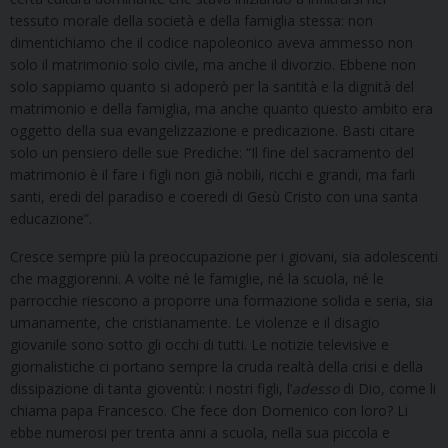
tessuto morale della società e della famiglia stessa: non
dimentichiamo che il codice napoleonico aveva ammesso non
solo il matrimonio solo civile, ma anche il divorzio. Ebbene non
solo sappiamo quanto si adoperò per la santità e la dignità del
matrimonio e della famiglia, ma anche quanto questo ambito era
oggetto della sua evangelizzazione e predicazione. Basti citare
solo un pensiero delle sue Prediche: “Il fine del sacramento del
matrimonio è il fare i figli non già nobili, ricchi e grandi, ma farli
santi, eredi del paradiso e coeredi di Gesù Cristo con una santa
educazione”.
Cresce sempre più la preoccupazione per i giovani, sia adolescenti
che maggiorenni. A volte né le famiglie, né la scuola, né le
parrocchie riescono a proporre una formazione solida e seria, sia
umanamente, che cristianamente. Le violenze e il disagio
giovanile sono sotto gli occhi di tutti. Le notizie televisive e
giornalistiche ci portano sempre la cruda realtà della crisi e della
dissipazione di tanta gioventù: i nostri figli, l’
adesso
di Dio, come li
chiama papa Francesco. Che fece don Domenico con loro? Li
ebbe numerosi per trenta anni a scuola, nella sua piccola e