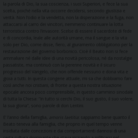
la parola di Dio, la sua coscienza, i suoi Superiori, e fece la sua
scelta, poiché nella vita occorre decidersi, secondo giustizia e
verità. Non l’odio e la vendetta, non la disperazione e la fuga, non
attaccarsi al carro dei vincitori, nemmeno continuare la lotta
terroristica contro l’invasore. Scelse di essere il sacerdote di fede
e di concordia, leale alle autorità umane, ma il sangue e la vita
solo per Dio, come disse, fiero, al giuramento obbligatorio per la
restaurazione del governo borbonico. Cioè il Beato non si fece
ammaliare né dalle idee di una novità pericolosa, né da nostalgie
passatiste, ma continuò con la perenne novità e il sicuro
progresso del Vangelo, che non offende nessuno e dona vita e
gioia a tutti. In questa congerie attuale, mi sa che dobbiamo fare
così anche noi cristiani, di fronte a questa nostra situazione
epocale ancora poco comprensibile, in questo cammino sinodale
di tutta la Chiesa: “In tutto si cerchi Dio, il suo gusto, il suo volere,
la sua gloria”, sono parole di don Lentini.
E’ l’anno della famiglia,
amoris
laetitia
: sappiamo bene quanto il
Beato teneva alla famiglia, che proprio in quel tempo venne
insidiata dalle concezioni e dai comportamenti dannosi di una
certa cultura dominante che stava iniziando a infiltrarsi nel