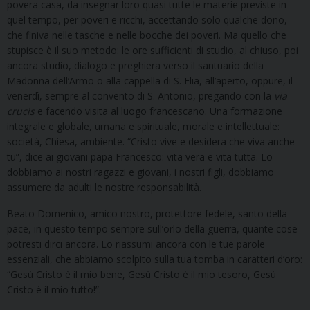
povera casa, da insegnar loro quasi tutte le materie previste in
quel tempo, per poveri e ricchi, accettando solo qualche dono,
che finiva nelle tasche e nelle bocche dei poveri. Ma quello che
stupisce è il suo metodo: le ore sufficienti di studio, al chiuso, poi
ancora studio, dialogo e preghiera verso il santuario della
Madonna dell’Armo o alla cappella di S. Elia, all’aperto, oppure, il
venerdì, sempre al convento di S. Antonio, pregando con la
via
crucis
e facendo visita al luogo francescano. Una formazione
integrale e globale, umana e spirituale, morale e intellettuale:
società, Chiesa, ambiente. “Cristo vive e desidera che viva anche
tu”, dice ai giovani papa Francesco: vita vera e vita tutta. Lo
dobbiamo ai nostri ragazzi e giovani, i nostri figli, dobbiamo
assumere da adulti le nostre responsabilità.
Beato Domenico, amico nostro, protettore fedele, santo della
pace, in questo tempo sempre sull’orlo della guerra, quante cose
potresti dirci ancora. Lo riassumi ancora con le tue parole
essenziali, che abbiamo scolpito sulla tua tomba in caratteri d’oro:
“Gesù Cristo è il mio bene, Gesù Cristo è il mio tesoro, Gesù
Cristo è il mio tutto!”.