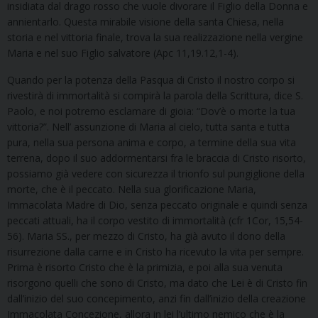
insidiata dal drago rosso che vuole divorare il Figlio della Donna e
annientarlo. Questa mirabile visione della santa Chiesa, nella
storia e nel vittoria finale, trova la sua realizzazione nella vergine
Maria e nel suo Figlio salvatore (Apc 11,19.12,1-4).
Quando per la potenza della Pasqua di Cristo il nostro corpo si
rivestirà di immortalità si compirà la parola della Scrittura, dice S.
Paolo, e noi potremo esclamare di gioia: “Dov’è o morte la tua
vittoria?”. Nell’ assunzione di Maria al cielo, tutta santa e tutta
pura, nella sua persona anima e corpo, a termine della sua vita
terrena, dopo il suo addormentarsi fra le braccia di Cristo risorto,
possiamo già vedere con sicurezza il trionfo sul pungiglione della
morte, che è il peccato. Nella sua glorificazione Maria,
Immacolata Madre di Dio, senza peccato originale e quindi senza
peccati attuali, ha il corpo vestito di immortalità (cfr 1Cor, 15,54-
56). Maria SS., per mezzo di Cristo, ha già avuto il dono della
risurrezione dalla carne e in Cristo ha ricevuto la vita per sempre.
Prima è risorto Cristo che è la primizia, e poi alla sua venuta
risorgono quelli che sono di Cristo, ma dato che Lei è di Cristo fin
dall’inizio del suo concepimento, anzi fin dall’inizio della creazione
Immacolata Concezione, allora in lei l’ultimo nemico che è la