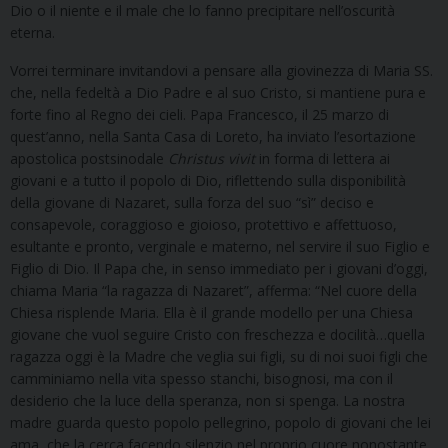
Dio o il niente e il male che lo fanno precipitare nell’oscurità
eterna.
Vorrei terminare invitandovi a pensare alla giovinezza di Maria SS.
che, nella fedeltà a Dio Padre e al suo Cristo, si mantiene pura e
forte fino al Regno dei cieli. Papa Francesco, il 25 marzo di
quest’anno, nella Santa Casa di Loreto, ha inviato l’esortazione
apostolica postsinodale
Christus
vivit
in forma di lettera ai
giovani e a tutto il popolo di Dio, riflettendo sulla disponibilità
della giovane di Nazaret, sulla forza del suo “sì” deciso e
consapevole, coraggioso e gioioso, protettivo e affettuoso,
esultante e pronto, verginale e materno, nel servire il suo Figlio e
Figlio di Dio. Il Papa che, in senso immediato per i giovani d’oggi,
chiama Maria “la ragazza di Nazaret”, afferma: “Nel cuore della
Chiesa risplende Maria. Ella è il grande modello per una Chiesa
giovane che vuol seguire Cristo con freschezza e docilità…quella
ragazza oggi è la Madre che veglia sui figli, su di noi suoi figli che
camminiamo nella vita spesso stanchi, bisognosi, ma con il
desiderio che la luce della speranza, non si spenga. La nostra
madre guarda questo popolo pellegrino, popolo di giovani che lei
ama, che la cerca facendo silenzio nel proprio cuore nonostante