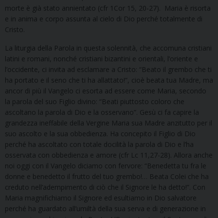
morte è già stato annientato (cfr 1Cor 15, 20-27). Maria è risorta
e in anima e corpo assunta al cielo di Dio perché totalmente di
Cristo.
La liturgia della Parola in questa solennità, che accomuna cristiani
latini e romani, nonché cristiani bizantini e orientali, l’oriente e
l’occidente, ci invita ad esclamare a Cristo: “Beato il grembo che ti
ha portato e il seno che ti ha allattato!”, cioè beata tua Madre, ma
ancor di più il Vangelo ci esorta ad essere come Maria, secondo
la parola del suo Figlio divino: “Beati piuttosto coloro che
ascoltano la parola di Dio e la osservano”. Gesù ci fa capire la
grandezza ineffabile della Vergine Maria sua Madre anzitutto per il
suo ascolto e la sua obbedienza. Ha concepito il Figlio di Dio
perché ha ascoltato con totale docilità la parola di Dio e l’ha
osservata con obbedienza e amore (cfr Lc 11,27-28). Allora anche
noi oggi con il Vangelo diciamo con fervore: “Benedetta tu fra le
donne e benedetto il frutto del tuo grembo!… Beata Colei che ha
creduto nell’adempimento di ciò che il Signore le ha detto!”. Con
Maria magnifichiamo il Signore ed esultiamo in Dio salvatore
perché ha guardato all’umiltà della sua serva e di generazione in