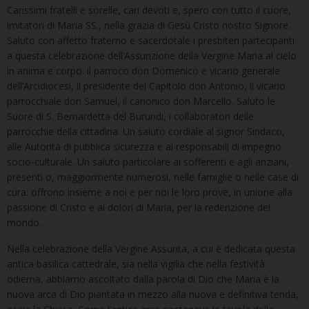
Carissimi fratelli e sorelle, cari devoti e, spero con tutto il cuore,
imitatori di Maria SS., nella grazia di Gesù Cristo nostro Signore.
Saluto con affetto fraterno e sacerdotale i presbiteri partecipanti
a questa celebrazione dell’Assunzione della Vergine Maria al cielo
in anima e corpo: il parroco don Domenico e vicario generale
dell’Arcidiocesi, il presidente del Capitolo don Antonio, il vicario
parrocchiale don Samuel, il canonico don Marcello. Saluto le
Suore di S. Bernardetta del Burundi, i collaboratori delle
parrocchie della cittadina. Un saluto cordiale al signor Sindaco,
alle Autorità di pubblica sicurezza e ai responsabili di impegno
socio-culturale. Un saluto particolare ai sofferenti e agli anziani,
presenti o, maggiormente numerosi, nelle famiglie o nelle case di
cura: offrono insieme a noi e per noi le loro prove, in unione alla
passione di Cristo e ai dolori di Maria, per la redenzione del
mondo.
Nella celebrazione della Vergine Assunta, a cui è dedicata questa
antica basilica cattedrale, sia nella vigilia che nella festività
odierna, abbiamo ascoltato dalla parola di Dio che Maria è la
nuova arca di Dio piantata in mezzo alla nuova e definitiva tenda,