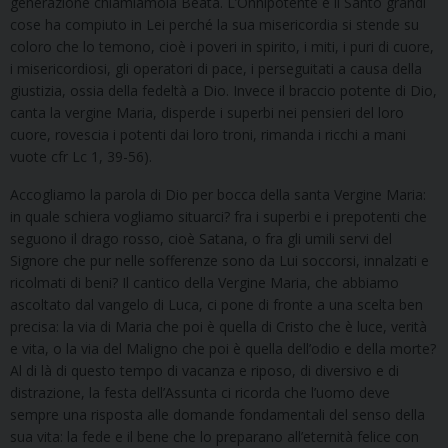
generazione chiamiamola Beata. L’Onnipotente e il Santo grandi
cose ha compiuto in Lei perché la sua misericordia si stende su
coloro che lo temono, cioè i poveri in spirito, i miti, i puri di cuore,
i misericordiosi, gli operatori di pace, i perseguitati a causa della
giustizia, ossia della fedeltà a Dio. Invece il braccio potente di Dio,
canta la vergine Maria, disperde i superbi nei pensieri del loro
cuore, rovescia i potenti dai loro troni, rimanda i ricchi a mani
vuote cfr Lc 1, 39-56).
Accogliamo la parola di Dio per bocca della santa Vergine Maria:
in quale schiera vogliamo situarci? fra i superbi e i prepotenti che
seguono il drago rosso, cioè Satana, o fra gli umili servi del
Signore che pur nelle sofferenze sono da Lui soccorsi, innalzati e
ricolmati di beni? Il cantico della Vergine Maria, che abbiamo
ascoltato dal vangelo di Luca, ci pone di fronte a una scelta ben
precisa: la via di Maria che poi è quella di Cristo che è luce, verità
e vita, o la via del Maligno che poi è quella dell’odio e della morte?
Al di là di questo tempo di vacanza e riposo, di diversivo e di
distrazione, la festa dell’Assunta ci ricorda che l’uomo deve
sempre una risposta alle domande fondamentali del senso della
sua vita: la fede e il bene che lo preparano all’eternità felice con