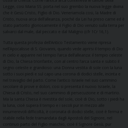
ossia la Chiesa. Come l’antica arca conteneva le tavole della
Legge, cosi Maria SS. porta nel suo grembo la nuova legge divina
che è Gesù Cristo, Figlio di Dio. Veneriamola cosi, la Madre di
Cristo, nuova arca dell’alleanza, poiché da Lei ha preso carne ed è
stato partorito gloriosamente il Figlio di Dio venuto sulla terra per
salvarci dal male, dal peccato e dal Maligno (cfr 1Cr 16,1).
Tutta questa profezia dell’Antico Testamento viene ripresa
nell’Apocalisse di S. Giovanni, quando vede aprirsi il tempio di Dio
in cielo e apparire nel tempio l’arca dell’alleanza: il tempio celeste
di Dio, la Chiesa trionfante, con al centro l’arca santa e subito il
segno celeste e grandioso: una Donna vestita di sole con la luna
sotto i suoi piedi e sul capo una corona di dodici stelle, incinta e
nel travaglio del parto. Come l’antico Israele nel suo cammino
secolare di prove e dolori, cosi si presenta il nuovo Israele, la
Chiesa di Cristo, nel suo cammino di persecuzione e di martirio.
Ma la santa Chiesa è rivestita del sole, cioè di Dio, sotto i piedi ha
la luna, cioè supera il tempo e i secoli pur in mezzo alle
innumerevoli difficoltà, è coronata di dodici stelle, cioè è ferma e
stabile nella fede tramandata dagli Apostoli del Signore, nel
continuo parto del Figlio maschio, cioè il Signore Gesù, pur