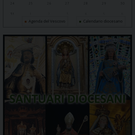
24
25
26
27
28
29
30
31
1
2
3
4
5
6
Agenda del Vescovo
Calendario diocesano