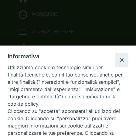
PARROCCHIE
LITURGIA DELLE ORE
BIBBIA CEI ON LINE
Informativa
VIDEOGALLERY
Utilizziamo cookie o tecnologie simili per
finalità tecniche e, con il tuo consenso, anche per
FOTOGALLERY
altre finalità ("interazioni e funzionalità semplici",
"miglioramento dell'esperienza", "misurazione" e
CURIA ARCIVESCOVILE
"targeting e pubblicità") come specificato nella
cookie policy.
Largo Consigliere Gala n.14
Cliccando su "accetta" acconsenti all'utilizzo dei
85011 Acerenza (PZ)
cookie. Cliccando su "personalizza" puoi avere
Tel. 0971 749221. Fax 0971 741921
curia.acerenza@tiscali.it
maggiori informazioni sui cookie utilizzati e
personalizzare le tue preferenze. Cliccando su