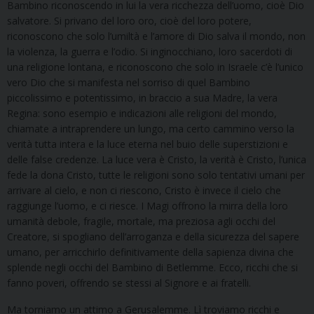
Bambino riconoscendo in lui la vera ricchezza dell’uomo, cioè Dio
salvatore. Si privano del loro oro, cioè del loro potere,
riconoscono che solo l’umiltà e l’amore di Dio salva il mondo, non
la violenza, la guerra e l’odio. Si inginocchiano, loro sacerdoti di
una religione lontana, e riconoscono che solo in Israele c’è l’unico
vero Dio che si manifesta nel sorriso di quel Bambino
piccolissimo e potentissimo, in braccio a sua Madre, la vera
Regina: sono esempio e indicazioni alle religioni del mondo,
chiamate a intraprendere un lungo, ma certo cammino verso la
verità tutta intera e la luce eterna nel buio delle superstizioni e
delle false credenze. La luce vera è Cristo, la verità è Cristo, l’unica
fede la dona Cristo, tutte le religioni sono solo tentativi umani per
arrivare al cielo, e non ci riescono, Cristo è invece il cielo che
raggiunge l’uomo, e ci riesce. I Magi offrono la mirra della loro
umanità debole, fragile, mortale, ma preziosa agli occhi del
Creatore, si spogliano dell’arroganza e della sicurezza del sapere
umano, per arricchirlo definitivamente della sapienza divina che
splende negli occhi del Bambino di Betlemme. Ecco, ricchi che si
fanno poveri, offrendo se stessi al Signore e ai fratelli.
Ma torniamo un attimo a Gerusalemme. Lì troviamo ricchi e