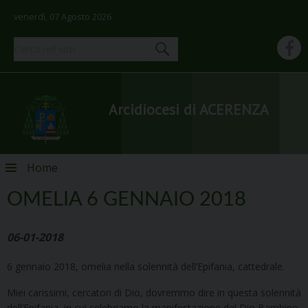
venerdì, 07 Agosto 2026
Arcidiocesi di ACERENZA
Skip
Home
to
content
OMELIA 6 GENNAIO 2018
06-01-2018
6 gennaio 2018, omelia nella solennità dell’Epifania, cattedrale.
Miei carissimi, cercatori di Dio, dovremmo dire in questa solennità
dell’Epifania, in cui celebriamo la manifestazione del Dio Bambino