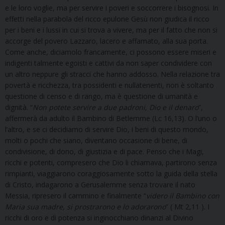
e le loro voglie, ma per servire i poveri e soccorrere i bisognosi. In
effetti nella parabola del ricco epulone Gesù non giudica il ricco
per i beni e i lussi in cui si trova a vivere, ma per il fatto che non si
accorge del povero Lazzaro, lacero e affamato, alla sua porta.
Come anche, diciamolo francamente, ci possono essere miseri e
indigenti talmente egoisti e cattivi da non saper condividere con
un altro neppure gli stracci che hanno addosso. Nella relazione tra
povertà e ricchezza, tra possidenti e nullatenenti, non è soltanto
questione di censo e di rango, ma è questione di umanità e
dignità. “
Non potete servire a due padroni, Dio e il denaro
”,
affermerà da adulto il Bambino di Betlemme (Lc 16,13). O l’uno o
l’altro, e se ci decidiamo di servire Dio, i beni di questo mondo,
molti o pochi che siano, diventano occasione di bene, di
condivisione, di dono, di giustizia e di pace. Penso che i Magi,
ricchi e potenti, compresero che Dio li chiamava, partirono senza
rimpianti, viaggiarono coraggiosamente sotto la guida della stella
di Cristo, indagarono a Gerusalemme senza trovare il nato
Messia, ripresero il cammino e finalmente “
videro il Bambino con
Maria sua madre, si prostrarono e lo adorarono
” ( Mt 2,11 ). I
ricchi di oro e di potenza si inginocchiano dinanzi al Divino