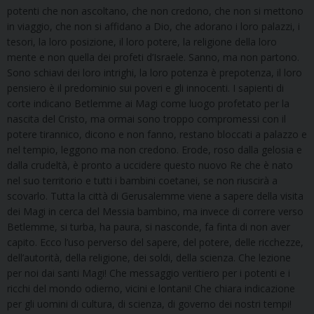
potenti che non ascoltano, che non credono, che non si mettono
in viaggio, che non si affidano a Dio, che adorano i loro palazzi, i
tesori, la loro posizione, il loro potere, la religione della loro
mente e non quella dei profeti d’Israele. Sanno, ma non partono.
Sono schiavi dei loro intrighi, la loro potenza è prepotenza, il loro
pensiero è il predominio sui poveri e gli innocenti. I sapienti di
corte indicano Betlemme ai Magi come luogo profetato per la
nascita del Cristo, ma ormai sono troppo compromessi con il
potere tirannico, dicono e non fanno, restano bloccati a palazzo e
nel tempio, leggono ma non credono. Erode, roso dalla gelosia e
dalla crudeltà, è pronto a uccidere questo nuovo Re che è nato
nel suo territorio e tutti i bambini coetanei, se non riuscirà a
scovarlo. Tutta la città di Gerusalemme viene a sapere della visita
dei Magi in cerca del Messia bambino, ma invece di correre verso
Betlemme, si turba, ha paura, si nasconde, fa finta di non aver
capito. Ecco l’uso perverso del sapere, del potere, delle ricchezze,
dell’autorità, della religione, dei soldi, della scienza. Che lezione
per noi dai santi Magi! Che messaggio veritiero per i potenti e i
ricchi del mondo odierno, vicini e lontani! Che chiara indicazione
per gli uomini di cultura, di scienza, di governo dei nostri tempi!