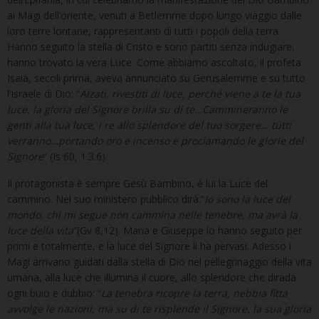
ai Magi dell’oriente, venuti a Betlemme dopo lungo viaggio dalle
loro terre lontane, rappresentanti di tutti i popoli della terra.
Hanno seguito la stella di Cristo e sono partiti senza indugiare:
hanno trovato la vera Luce. Come abbiamo ascoltato, il profeta
Isaia, secoli prima, aveva annunciato su Gerusalemme e su tutto
l’Israele di Dio: “
Alzati, rivestiti di luce, perché viene a te la tua
luce, la gloria del Signore brilla su di te…Cammineranno le
genti alla tua luce, i re allo splendore del tuo sorgere… tutti
verranno…portando oro e incenso e proclamando le glorie del
Signore
” (Is 60, 1.3.6).
Il protagonista è sempre Gesù Bambino, è lui la Luce del
cammino. Nel suo ministero pubblico dirà:“
Io sono la luce del
mondo, chi mi segue non cammina nelle tenebre, ma avrà la
luce della vita
”(Gv 8,12). Maria e Giuseppe lo hanno seguito per
primi e totalmente, e la luce del Signore li ha pervasi. Adesso i
Magi arrivano guidati dalla stella di Dio nel pellegrinaggio della vita
umana, alla luce che illumina il cuore, allo splendore che dirada
ogni buio e dubbio: “
La tenebra ricopre la terra, nebbia fitta
avvolge le nazioni, ma su di te risplende il Signore, la sua gloria