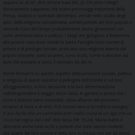
appare su di te
”, dice ancora Isaia (60, 2). Chi sono i Magi?
Storicamente sappiamo che erano personaggi importanti della
Persia, studiosi e scienziati del tempo, versati nello studio degli
astri, della religione zoroastriana, uomini potenti del loro popolo e
secondo l’uso del tempo probabilmente anche governanti con
ruolo amministrativo e politico. I Magi che giungono a Betlemme
alla povera casa dove risiede la Santa Famiglia sono uomini di
potere e di prestigio sociale, praticano una religione diversa dal
popolo d’Israele, sono stranieri, sono ricchi, come si desume dai
doni che portano a Gesù, il neonato Re dei re.
Vorrei fermarmi su questo aspetto della posizione sociale, politica
e religiosa di questi visitatori e pellegrini dell’Oriente e sul loro
atteggiamento, la loro decisione e la loro determinazione
nell’intraprendere il viaggio verso Gesù. In genere si pensa che i
ricchi e potenti siano insensibili, chiusi all’amor del prossimo,
incapaci di bene e di virtù. Può essere vero e la realtà lo insegna. “
E’ più facile che un cammello entri nella cruna di un ago che un
ricco nel regno dei cieli
” dice Gesù (Mt 19,24). Ma la realtà ci
dimostra anche tanti ricchi e potenti che sono sinceri credenti,
che usano del loro potere e della loro ricchezza non per se stessi