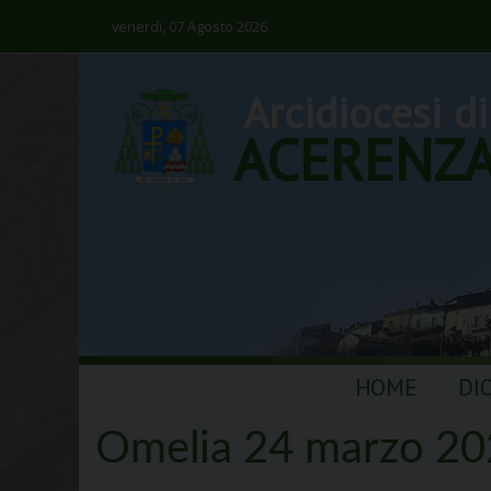
venerdì, 07 Agosto 2026
Arcidiocesi di
ACERENZ
Skip
HOME
DI
to
content
Omelia 24 marzo 20