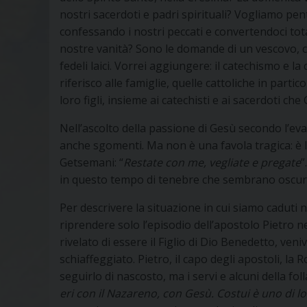
nostri sacerdoti e padri spirituali? Vogliamo pe
confessando i nostri peccati e convertendoci tot
nostre vanità? Sono le domande di un vescovo, che
fedeli laici. Vorrei aggiungere: il catechismo e l
riferisco alle famiglie, quelle cattoliche in part
loro figli, insieme ai catechisti e ai sacerdoti 
Nell’ascolto della passione di Gesù secondo l’e
anche sgomenti. Ma non è una favola tragica: è l’
Getsemani: “
Restate con me, vegliate e pregate
”
in questo tempo di tenebre che sembrano oscurar
Per descrivere la situazione in cui siamo caduti 
riprendere solo l’episodio dell’apostolo Pietro 
rivelato di essere il Figlio di Dio Benedetto, v
schiaffeggiato. Pietro, il capo degli apostoli, la R
seguirlo di nascosto, ma i servi e alcuni della fol
eri con il Nazareno, con Gesù.
Costui è uno di lo