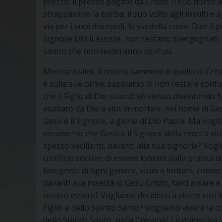
prezzo: il prezzo pagato da Cristo. Il suo dorso ai
strappavano la barba, il suo volto agli insulti e 
via per i suoi discepoli, la via della croce. Dice il
Signore Dio li assiste, non restano svergognati, l
sanno che non resteranno confusi.
Miei carissimi, il nostro cammino è quello di Cris
è sulle sue orme: sappiamo di non restare confusi
che il Figlio di Dio svuotò sé stesso diventando fi
esaltato da Dio a vita immortale, nel nome di Ge
Gesù è il Signore, a gloria di Dio Padre. Ma vog
veramente che Gesù è il Signore della nostra vi
spesso vacillanti, davanti alla sua signoria? Vogl
conflitto sociale, di essere lontani dalla pratica de
bisognosi di ogni genere, vicini e lontani, conos
davanti alla maestà di Gesù Cristo, farci amare e 
nostro essere? Vogliamo deciderci a vivere con 
Figlio e dello Spirito Santo? Vogliamo vivere la
dello Spirito Santo, nella Cresima? La domenica v