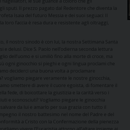
 flagellatori, le sue guance a coloro che gli
agli sputi. Il prezzo pagato dal Redentore che diventa la
 profeta Isaia del futuro Messia e dei suoi seguaci: Il
a loro faccia è resa dura e resistente agli oltraggi,
to, il nostro sinodo è con lui, la nostra Settimana Santa
 e delusi. Dice S. Paolo nell’odierna seconda lettura
glio dell’uomo e si umiliò fino alla morte di croce, ma
sù ogni ginocchio si pieghi e ogni lingua proclami che
liamo deciderci una buona volta a proclamare
ta? vogliamo piegare veramente le nostre ginocchia,
iamo smettere di avere il cuore egoista, di fomentare il
lla fede, di boicottare la giustizia e la carità verso i
ciuti e sconosciuti? Vogliamo piegare le ginocchia
salvare da lui e amarlo per sua grazia con tutto il
impegno il nostro battesimo nel nome del Padre e del
 conformità a Cristo con la Confermazione della pienezza
ogliamo vivere l’Eucaristia attorno all’altare insieme ai