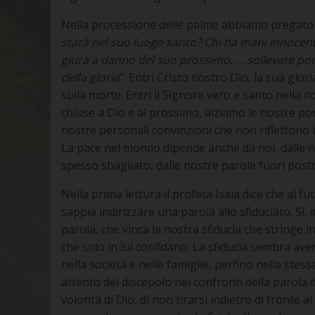
Nella processione delle palme abbiamo pregato c
starà nel suo luogo santo? Chi ha mani innocen
giura a danno del suo prossimo, … sollevate porte 
della gloria
”. Entri Cristo nostro Dio, la sua glor
sulla morte. Entri il Signore vero e santo nella no
chiuse a Dio e al prossimo, alziamo le nostre por
nostre personali convinzioni che non riflettono 
La pace nel mondo dipende anche da noi, dalle 
spesso sbagliato, dalle nostre parole fuori posto
Nella prima lettura il profeta Isaia dice che al 
sappia indirizzare una parola allo sfiduciato. Sì,
parola, che vinca la nostra sfiducia che stringe i
che solo in lui confidano. La sfiducia sembra ave
nella società e nelle famiglie, perfino nella stess
attento del discepolo nei confronti della parola 
volontà di Dio, di non tirarsi indietro di fronte 