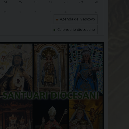
24
25
26
27
28
29
30
31
1
2
3
4
5
6
Agenda del Vescovo
Calendario diocesano