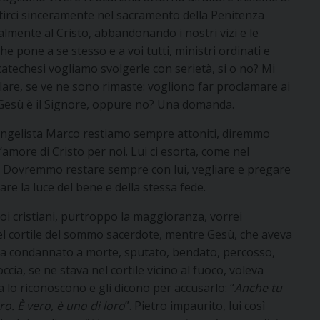
ntirci sinceramente nel sacramento della Penitenza
almente al Cristo, abbandonando i nostri vizi e le
 pone a se stesso e a voi tutti, ministri ordinati e
a catechesi vogliamo svolgerle con serietà, si o no? Mi
icolare, se ve ne sono rimaste: vogliono far proclamare ai
che Gesù è il Signore, oppure no? Una domanda.
vangelista Marco restiamo sempre attoniti, diremmo
amore di Cristo per noi. Lui ci esorta, come nel
. Dovremmo restare sempre con lui, vegliare e pregare
e la luce del bene e della stessa fede.
noi cristiani, purtroppo la maggioranza, vorrei
nel cortile del sommo sacerdote, mentre Gesù, che aveva
eniva condannato a morte, sputato, bendato, percosso,
occia, se ne stava nel cortile vicino al fuoco, voleva
la lo riconoscono e gli dicono per accusarlo: “
Anche tu
ro. È vero, è uno di loro
”. Pietro impaurito, lui così