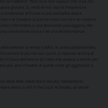
e lui traditore: “
Non so e non capisco che cosa dici.
ava e giurava. Sì, molti di noi, sia chi frequenta e
a condizione: di fronte a una mentalità atea e
risto e di chiedere ai suoi se sono con lui e se credono
 massimo ci fermiamo a una devozione passeggera, che
una convinzione sicura e ad una testimonianza
se amaramente: lo aveva tradito, lo aveva abbandonato,
ntrò ancora di più nel suo cuore, si nascose ancora di
to il fuoco dell’amore di Cristo che andava a morte per
dava più, anzi il freddo di quella notte gli agghiacciò il
ono della fede celebrata e vissuta, l’abbandono
ndare dietro a chi? A che cosa? Al freddo, al niente.