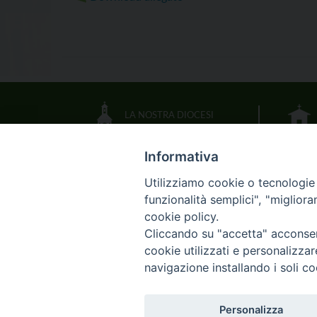
LA NOSTRA DIOCESI
Informativa
IL VESCOVO
Utilizziamo cookie o tecnologie s
funzionalità semplici", "miglior
CALENDARIO DIOCESANO
cookie policy.
Cliccando su "accetta" acconsent
DOCUMENTI PASTORALI
cookie utilizzati e personalizza
navigazione installando i soli co
Skip
HOME
DI
Personalizza