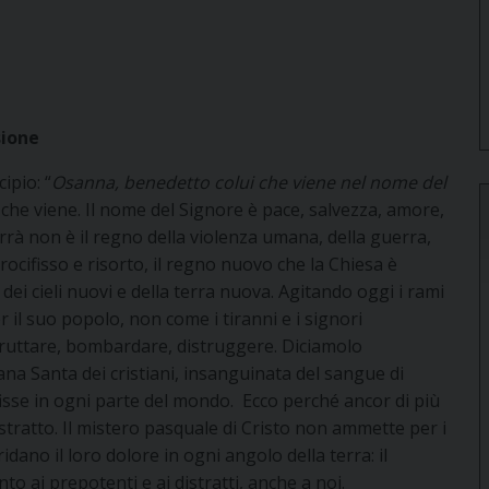
sione
ipio: “
Osanna, benedetto colui che viene nel nome del
to che viene. Il nome del Signore è pace, salvezza, amore,
rrà non è il regno della violenza umana, della guerra,
crocifisso e risorto, il regno nuovo che la Chiesa è
ei cieli nuovi e della terra nuova. Agitando oggi i rami
er il suo popolo, non come i tiranni e i signori
fruttare, bombardare, distruggere. Diciamolo
na Santa dei cristiani, insanguinata del sangue di
fisse in ogni parte del mondo. Ecco perché ancor di più
istratto. Il mistero pasquale di Cristo non ammette per i
ridano il loro dolore in ogni angolo della terra: il
to ai prepotenti e ai distratti, anche a noi.