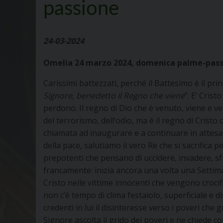
passione
24-03-2024
Omelia 24 marzo 2024, domenica palme-pas
Carissimi battezzati, perché il Battesimo è il princ
Signore, benedetto il Regno che viene
”. E’ Cris
perdono. Il regno di Dio che è venuto, viene e ve
del terrorismo, dell’odio, ma è il regno di Cristo 
chiamata ad inaugurare e a continuare in attesa d
della pace, salutiamo il vero Re che si sacrifica p
prepotenti che pensano di uccidere, invadere, s
francamente: inizia ancora una volta una Settima
Cristo nelle vittime innocenti che vengono croci
non c’è tempo di clima festaiolo, superficiale e d
credenti in lui il disinteresse verso i poveri che g
Signore ascolta il grido dei poveri e ne chiede con