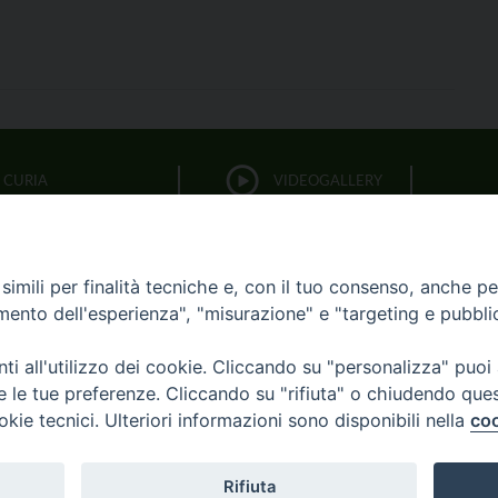
CURIA
VIDEOGALLERY
FOTOGALLERY
PARROCCHIE
imili per finalità tecniche e, con il tuo consenso, anche per 
LITURGIA DELLE ORE
amento dell'esperienza", "misurazione" e "targeting e pubbli
i all'utilizzo dei cookie. Cliccando su "personalizza" puoi
BIBBIA CEI ON LINE
re le tue preferenze. Cliccando su "rifiuta" o chiudendo que
okie tecnici. Ulteriori informazioni sono disponibili nella
coo
OCESI
CURIA
UFFICI
8XMILLE
AR
Rifiuta