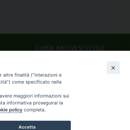
CURIA ARCIVESCOVILE
Largo Consigliere Gala n.14
85011 Acerenza (PZ)
Tel. 0971 749221. Fax 0971 741921
altre finalità ("interazioni e
curia.acerenza@tiscali.it
cità") come specificato nella
 avere maggiori informazioni sui
sta informativa proseguirai la
kie policy
completa.
CHIVIO NEWS
Accetta