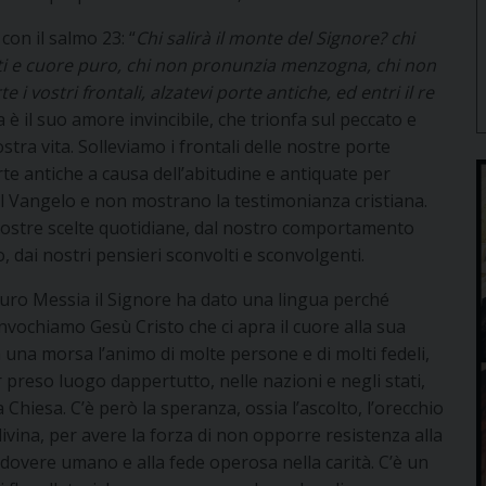
on il salmo 23: “
Chi salirà il monte del Signore? chi
ti e cuore puro, chi non pronunzia menzogna, chi non
i vostri frontali, alzatevi porte antiche, ed entri il re
ia è il suo amore invincibile, che trionfa sul peccato e
stra vita. Solleviamo i frontali delle nostre porte
te antiche a causa dell’abitudine e antiquate per
il Vangelo e non mostrano la testimonianza cristiana.
nostre scelte quotidiane, dal nostro comportamento
, dai nostri pensieri sconvolti e sconvolgenti.
futuro Messia il Signore ha dato una lingua perché
 invochiamo Gesù Cristo che ci apra il cuore alla sua
n una morsa l’animo di molte persone e di molti fedeli,
r preso luogo dappertutto, nelle nazioni e negli stati,
a Chiesa. C’è però la speranza, ossia l’ascolto, l’orecchio
divina, per avere la forza di non opporre resistenza alla
al dovere umano e alla fede operosa nella carità. C’è un