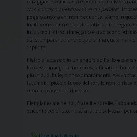
coraggioso, teme servi e popolani, e diventa anch
Non conosco quest’uomo di cui parlate
”, imprec
peggio ancora chi non frequenta, siamo in quest
indifferente e un chiaro tentativo di rinnegare C
in lui, molti di noi rinnegano e tradiscono. Al
sta scomparendo anche quella, ma quasi mai ad 
esplicita.
Pietro si accasciò in un angolo solitario e pian
lo aveva rinnegato, non si era affidato. Il buio e
più in quel buio, pianse amaramente. Aveva tradi
tutti noi: il piccolo fuoco del cortile non lo riscal
cuore e pianse nel rimorso.
Piangiamo anche noi, fratelli e sorelle, l’abband
evidente del Cristo, nostra luce e salvezza: per a
Download allegato