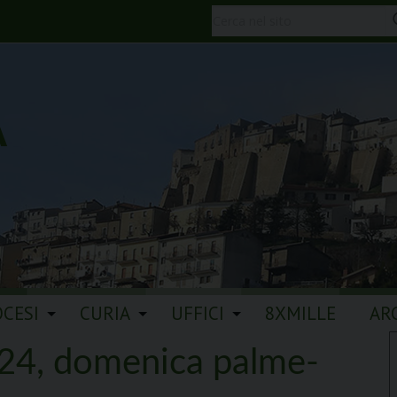
A
OCESI
CURIA
UFFICI
8XMILLE
AR
24, domenica palme-