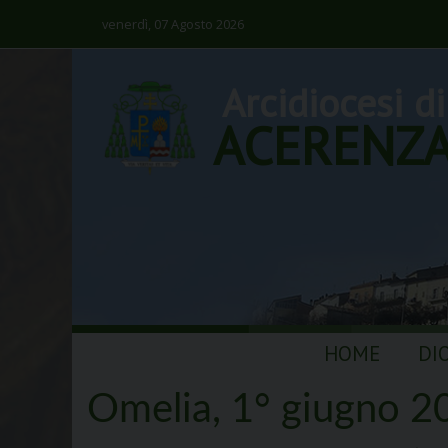
venerdì, 07 Agosto 2026
Arcidiocesi di
ACERENZ
Skip
HOME
DI
to
content
Omelia, 1° giugno 20