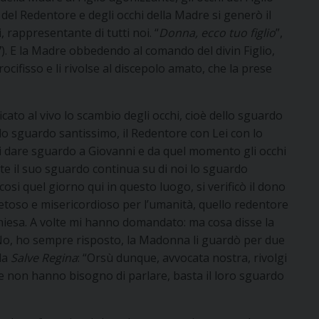
 del Redentore e degli occhi della Madre si generò il
 rappresentante di tutti noi. “
Donna, ecco tuo figlio
”,
7). E la Madre obbedendo al comando del divin Figlio,
ocifisso e li rivolse al discepolo amato, che la prese
rificato al vivo lo scambio degli occhi, cioè dello sguardo
o sguardo santissimo, il Redentore con Lei con lo
di dare sguardo a Giovanni e da quel momento gli occhi
ite il suo sguardo continua su di noi lo sguardo
cosi quel giorno qui in questo luogo, si verificò il dono
 pietoso e misericordioso per l’umanità, quello redentore
 Chiesa. A volte mi hanno domandato: ma cosa disse la
No, ho sempre risposto, la Madonna li guardò per due
la
Salve
Regina
: “Orsù dunque, avvocata nostra, rivolgi
me non hanno bisogno di parlare, basta il loro sguardo