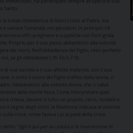
mbo immacolato, ha partecipato sempre all’opera di suo
to Santo.
ve la totale obbedienza di Gesù Cristo al Padre, ma
e salvare l’umanità, noi peccatori. In principio c’è
ta terrena offrì preghiere e suppliche con forti grida
rte. Proprio per il suo pieno abbandono alla volontà
ere dai morti. Nell’obbedienza del Figlio, reso perfetto
 noi, se gli obbediamo ( cfr Eb 5,7-9).
con le sue lacrime e il suo affetto materno, con il suo
e, e sotto il cuore del Figlio trafitto dalla lancia, ci
Padre, l’abbandono alla volontà divina, che ci salva
tremo della morte fisica. Come interpretare quel
stra chiesa, davanti a tutto un popolo, clero, notabili e
 Con il segno degli occhi, la Madonna indicava al volontà
o sulla croce, come faceva Lei ai piedi della croce.
o detto: “
Egli è qui per la caduta e la risurrezione di