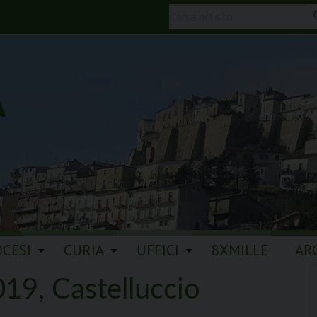
A
OCESI
CURIA
UFFICI
8XMILLE
AR
19, Castelluccio