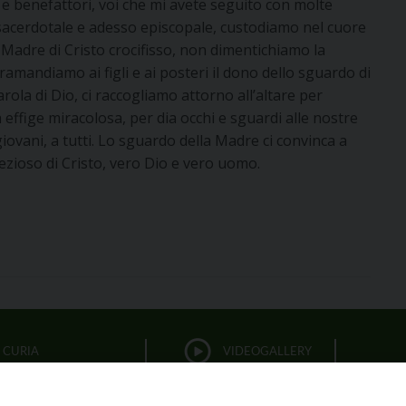
i e benefattori, voi che mi avete seguito con molte
acerdotale e adesso episcopale, custodiamo nel cuore
a Madre di Cristo crocifisso, non dimentichiamo la
amandiamo ai figli e ai posteri il dono dello sguardo di
ola di Dio, ci raccogliamo attorno all’altare per
 effige miracolosa, per dia occhi e sguardi alle nostre
 giovani, a tutti. Lo sguardo della Madre ci convinca a
prezioso di Cristo, vero Dio e vero uomo.
CURIA
VIDEOGALLERY
FOTOGALLERY
PARROCCHIE