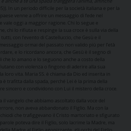
 e anche a te una spada trafiggerà l’anima, affinché
35)). In un periodo difficile per la società italiana e per la
 paese venne a offrire un messaggio di fede nel
che vale oggi a maggior ragione. Chi lo segue e
e, chi lo rifiuta e respinge la sua croce è sulla via della
tti, con l’evento di Castelluccio, che Gesù e il
messaggio ormai del passato non valido più per l’età
ordare, e lo ricordano ancora, che Gesù è il segno di
li che lo amano e lo seguono anche a costo della
rifiutano con violenza o fingono di aderire alla sua
a loro vita. Maria SS. è chiama da Dio ed inserita in
 è trafitta dalla spada, perché Lei è la prima della
e sincero e condividono con Lui il mistero della croce.
 il vangelo che abbiamo ascoltato dalla voce del
errore, non aveva abbandonato il Figlio. Ma con la
 chiodi che trafiggevano il Cristo martoriato e sfigurato
 parole poteva dire il Figlio, solo lacrime la Madre, ma
ella Madre al Figlio agonizzante, gli occhi del Figlio