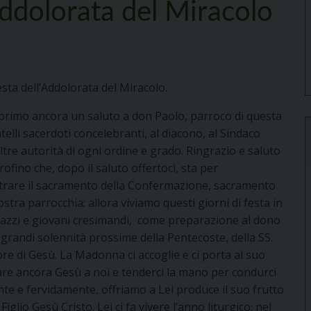
’Addolorata del Miracolo
esta dell’Addolorata del Miracolo.
, esprimo ancora un saluto a don Paolo, parroco di questa
elli sacerdoti concelebranti, al diacono, al Sindaco
e altre autorità di ogni ordine e grado. Ringrazio e saluto
fino che, dopo il saluto offertoci, sta per
strare il sacramento della Confermazione, sacramento
stra parrocchia: allora viviamo questi giorni di festa in
azzi e giovani cresimandi, come preparazione al dono
 grandi solennità prossime della Pentecoste, della SS.
re di Gesù. La Madonna ci accoglie e ci porta al suo
nare ancora Gesù a noi e tenderci la mano per condurci
mente e fervidamente, offriamo a Lei produce il suo frutto
iglio Gesù Cristo. Lei ci fa vivere l’anno liturgico: nel