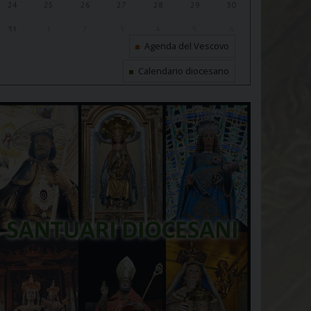
24
25
26
27
28
29
30
31
1
2
3
4
5
6
Agenda del Vescovo
Calendario diocesano