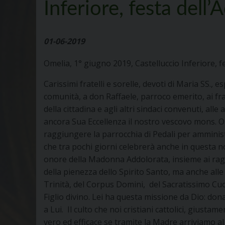
Inferiore, festa dell
01-06-2019
Omelia, 1° giugno 2019, Castelluccio Inferiore, f
Carissimi fratelli e sorelle, devoti di Maria SS.
comunità, a don Raffaele, parroco emerito, ai frat
della cittadina e agli altri sindaci convenuti, all
ancora Sua Eccellenza il nostro vescovo mons. Oro
raggiungere la parrocchia di Pedali per ammini
che tra pochi giorni celebrerà anche in questa no
onore della Madonna Addolorata, insieme ai rag
della pienezza dello Spirito Santo, ma anche alle
Trinità, del Corpus Domini, del Sacratissimo Cuo
Figlio divino. Lei ha questa missione da Dio: do
a Lui. Il culto che noi cristiani cattolici, giusta
vero ed efficace se tramite la Madre arriviamo al F