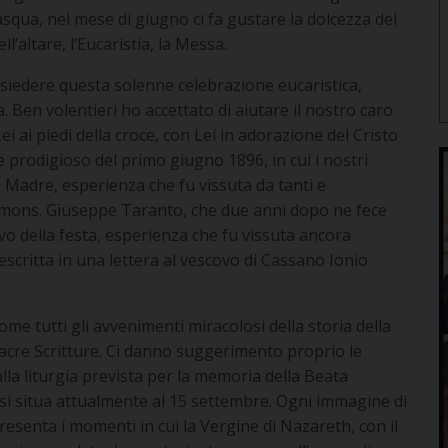
qua, nel mese di giugno ci fa gustare la dolcezza del
’altare, l’Eucaristia, la Messa.
siedere questa solenne celebrazione eucaristica,
a. Ben volentieri ho accettato di aiutare il nostro caro
ei ai piedi della croce, con Lei in adorazione del Cristo
 e prodigioso del primo giugno 1896, in cui i nostri
 Madre, esperienza che fu vissuta da tanti e
o mons. Giuseppe Taranto, che due anni dopo ne fece
 della festa, esperienza che fu vissuta ancora
critta in una lettera al vescovo di Cassano Ionio
, come tutti gli avvenimenti miracolosi della storia della
 Sacre Scritture. Ci danno suggerimento proprio le
la liturgia prevista per la memoria della Beata
 si situa attualmente al 15 settembre. Ogni immagine di
resenta i momenti in cui la Vergine di Nazareth, con il