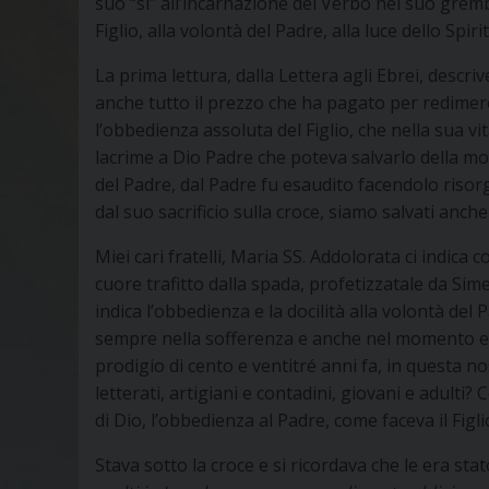
suo “sì” all’incarnazione del Verbo nel suo gre
Figlio, alla volontà del Padre, alla luce dello Spiri
La prima lettura, dalla Lettera agli Ebrei, descri
anche tutto il prezzo che ha pagato per redimere 
l’obbedienza assoluta del Figlio, che nella sua vi
lacrime a Dio Padre che poteva salvarlo della mo
del Padre, dal Padre fu esaudito facendolo risorg
dal suo sacrificio sulla croce, siamo salvati anche
Miei cari fratelli, Maria SS. Addolorata ci indica 
cuore trafitto dalla spada, profetizzatale da Simeon
indica l’obbedienza e la docilità alla volontà del 
sempre nella sofferenza e anche nel momento es
prodigio di cento e ventitré anni fa, in questa no
letterati, artigiani e contadini, giovani e adulti?
di Dio, l’obbedienza al Padre, come faceva il Figli
Stava sotto la croce e si ricordava che le era stat