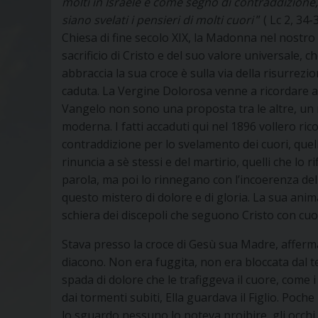
molti in Israele e come segno di contraddizione,
siano svelati i pensieri di molti cuori
” ( Lc 2, 34-
Chiesa di fine secolo XIX, la Madonna nel nostro
sacrificio di Cristo e del suo valore universale, 
abbraccia la sua croce è sulla via della risurrezion
caduta. La Vergine Dolorosa venne a ricordare a tu
Vangelo non sono una proposta tra le altre, un 
moderna. I fatti accaduti qui nel 1896 vollero ric
contraddizione per lo svelamento dei cuori, quel
rinuncia a sè stessi e del martirio, quelli che lo 
parola, ma poi lo rinnegano con l’incoerenza dell
questo mistero di dolore e di gloria. La sua anima
schiera dei discepoli che seguono Cristo con cuor
Stava presso la croce di Gesù sua Madre, afferma
diacono. Non era fuggita, non era bloccata dal t
spada di dolore che le trafiggeva il cuore, come i
dai tormenti subiti, Ella guardava il Figlio. Poche
lo sguardo nessuno lo poteva proibire, gli occhi d