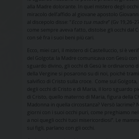
alla Madre dolorante. In quel mistero degli occhi
miracolo dell’affido al giovane apostolo Giovanni,
al discepolo disse: “
Ecco tua madre
” (Gv 19,26-2
come sempre aveva fatto, distolse gli occhi dal Cr
con sé fra i suoi beni più cari.
Ecco, miei cari, il mistero di Castelluccio, si è ve
del Golgota: la Madre comunicava con Gesù con l
sguardo divino, gli occhi di Gesù le ordinarono 
della Vergine si posarono su di noi, poiché tram
salvifico di Cristo sulla croce. Come sul Golgota, 
degli occhi di Cristo e di Maria, il loro sguardo
di Cristo, quello materno di Maria, figura della
Madonna in quella circostanza? Versò lacrime? 
giorni con i suoi occhi puri, come preghiamo nel
a noi quegli occhi tuoi misericordiosi”. Le mam
sui figli, parlano con gli occhi.