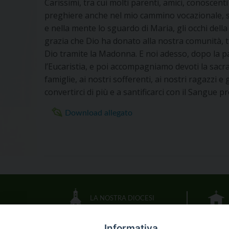
Carissimi, tra cui molti parenti, amici, conoscent
preghiere anche nel mio cammino vocazionale, s
e nella mente lo sguardo di Maria, gli occhi dell
grazia che Dio ha donato alla nostra comunità, tr
Dio tramite la Madonna. E noi adesso, dopo la par
l’Eucaristia, e poi accompagniamo devoti la sacra
famiglie, ai nostri sofferenti, ai nostri ragazzi e
convertirci di più e a santificarci con il Sangue 
Download allegato
LA NOSTRA DIOCESI
Informativa